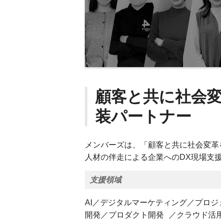
顧客と共に社会
装パートナー
メンバーズは、「顧客と共に社会変革
人材の伴走による企業へのDX現場支
支援領域
AI／デジタルマーケティング／プロ
開発／プロダクト開発 ／クラウド活用