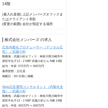
(雇入れ直後) 上記メンバーズオフィスま
たはクライアント常駐

(変更の範囲) 会社が指定する場所
株式会社メンバーズ の求人
広告内製化プロデューサー（デジタル広
告）／武蔵小杉
勤務地：武蔵小杉オフィス：神奈川県川崎市中
原区中丸子13－2 NBF 武蔵小杉ビル N棟 14階
給与：
年収
470万円 〜 800万円
雇用形態：正社員
掲載日：
30+日
前に掲載
Web広告運用コンサルタント（内製化支
援）／武蔵小杉
勤務地：武蔵小杉オフィス：神奈川県川崎市中
原区中丸子13－2 NBF 武蔵小杉ビル N棟 14階
給与：
年収
450万円 〜 800万円