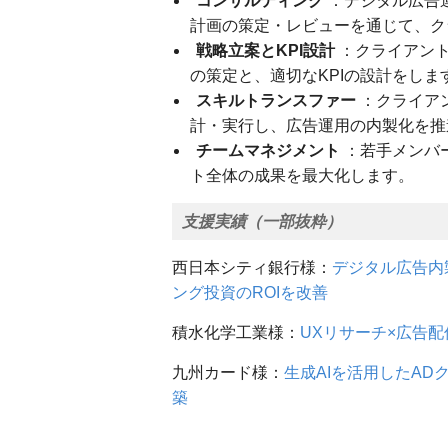
コンサルティング
：デジタル広告
計画の策定・レビューを通じて、ク
戦略立案とKPI設計
：クライアント
の策定と、適切なKPIの設計をしま
スキルトランスファー
：クライア
計・実行し、広告運用の内製化を推
チームマネジメント
：若手メンバ
ト全体の成果を最大化します。
支援実績（一部抜粋）
西日本シティ銀行様：
デジタル広告内
ング投資のROIを改善
積水化学工業様：
UXリサーチ×広告
九州カード様：
生成AIを活用したAD
築