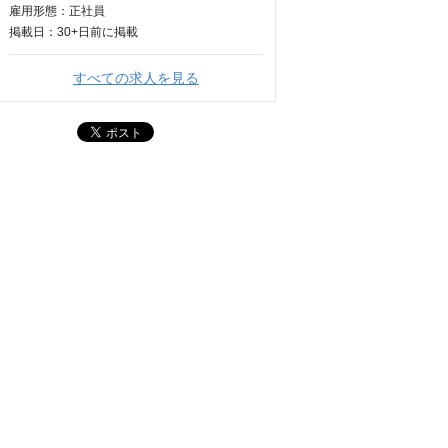
雇用形態：正社員
掲載日：
30+日
前に掲載
すべての求人を見る