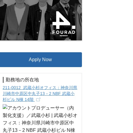
Apply Now
勤務地の所在地
211-0012 武蔵小杉オフィス：神奈川県
川崎市中原区中丸子13－2 NBF 武蔵小
杉ビル N棟 14階