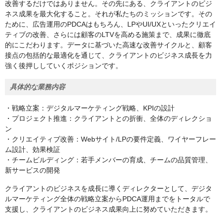
改善するだけではありません。その先にある、クライアントのビジ
ネス成果を最大化すること。それが私たちのミッションです。その
ために、広告運用のPDCAはもちろん、LPやUI/UXといったクリエイ
ティブの改善、さらには顧客のLTVを高める施策まで、成果に徹底
的にこだわります。データに基づいた高速な改善サイクルと、顧客
接点の包括的な最適化を通じて、クライアントのビジネス成長を力
強く後押ししていくポジションです。
具体的な業務内容
・戦略立案：デジタルマーケティング戦略、KPIの設計
・プロジェクト推進：クライアントとの折衝、全体のディレクショ
ン
・クリエイティブ改善：Webサイト/LPの要件定義、ワイヤーフレー
ム設計、効果検証
・チームビルディング：若手メンバーの育成、チームの品質管理、
新サービスの開発
クライアントのビジネスを成長に導くディレクターとして、デジタ
ルマーケティング全体の戦略立案からPDCA運用までをトータルで
支援し、クライアントのビジネス成果向上に努めていただきます。