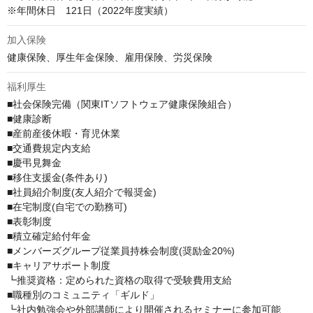
※年間休日　121日（2022年度実績）
加入保険
健康保険、厚生年金保険、雇用保険、労災保険
福利厚生
■社会保険完備（関東ITソフトウェア健康保険組合）

■健康診断

■産前産後休暇・育児休業

■交通費規定内支給

■慶弔見舞金

■移住支援金(条件あり)

■社員紹介制度(友人紹介で報奨金)

■在宅制度(自宅での勤務可)

■表彰制度

■積立確定給付年金

■メンバーズグループ従業員持株会制度(奨励金20%)

■キャリアサポート制度

┗推奨資格：定められた資格の取得で受験費用支給

■職種別のコミュニティ「ギルド」

┗社内勉強会や外部講師により開催されるセミナーに参加可能
