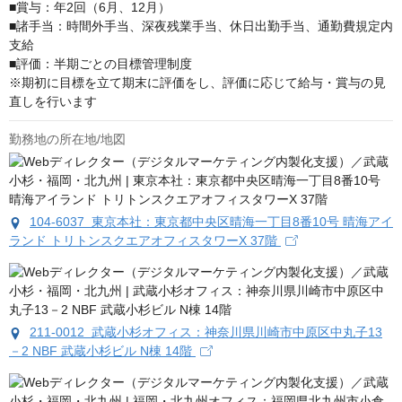
■賞与：年2回（6月、12月）

■諸手当：時間外手当、深夜残業手当、休日出勤手当、通勤費規定内
支給

■評価：半期ごとの目標管理制度

※期初に目標を立て期末に評価をし、評価に応じて給与・賞与の見
直しを行います
勤務地の所在地/地図
104-6037 東京本社：東京都中央区晴海一丁目8番10号 晴海アイ
ランド トリトンスクエアオフィスタワーX 37階
211-0012 武蔵小杉オフィス：神奈川県川崎市中原区中丸子13
－2 NBF 武蔵小杉ビル N棟 14階