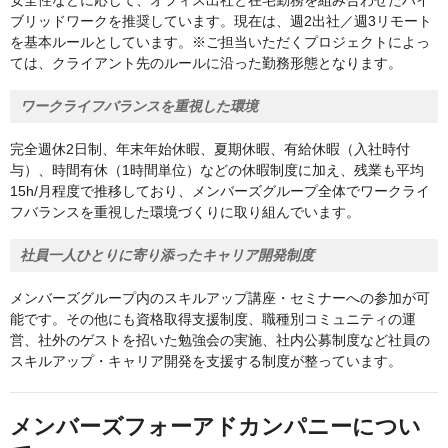
安全性などに応じて、オフィス出社と在宅勤務を組み合わせたハイ
ブリッドワークを推奨しています。現在は、週2出社／週3リモート
を基本ルールとしています。※ご担当いただくプロジェクトによっ
ては、クライアント先のルールに沿った勤務形態となります。
ワークライフバランスを重視した環境
完全週休2日制、年末年始休暇、夏期休暇、有給休暇（入社時付
与）、時間有休（1時間単位）などの休暇制度に加え、残業も平均
15h/月程度で推移しており、メンバーズグループ全体でワークライ
フバランスを重視した環境づくりに取り組んでいます。
社員一人ひとりに寄り添ったキャリア開発制度
メンバーズグループ内のスキルアップ講座・セミナーへの参加が可
能です。その他にも資格取得支援制度、職種別コミュニティの運
営、社外のゲストを招いた勉強会の実施、社内公募制度など社員の
スキルアップ・キャリア開発を支援する制度が整っています。
メンバーズフォーアドカンパニーについ