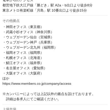
電車からのアクセス

都営地下鉄大江戸線「勝どき」駅 A2a・b出口より徒歩8分

東京メトロ有楽町線「月島」駅 10番出口より徒歩15分
その他拠点
・神田オフィス（東京都）

・武蔵小杉オフィス（神奈川県）

・ウェブガーデン仙台（宮城県）

・ウェブガーデン神戸（兵庫県）

・ウェブガーデン北九州（福岡県）

・福岡オフィス（福岡県）

・札幌オフィス（北海道）

・鯖江オフィス（福井県）

・名古屋オフィス（愛知県）

・大阪オフィス（大阪府）

ほか

https://www.members.co.jp/company/access

※カンパニーによっては上記以外の拠点を設けております。

　詳細は各求人にてご確認ください。
上場市場