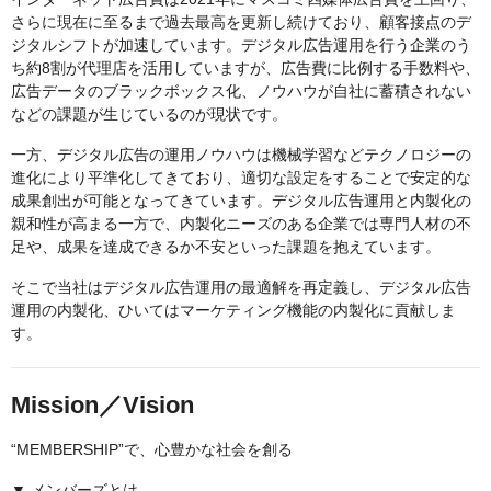
さらに現在に至るまで過去最高を更新し続けており、顧客接点のデ
ジタルシフトが加速しています。デジタル広告運用を行う企業のう
ち約8割が代理店を活用していますが、広告費に比例する手数料や、
広告データのブラックボックス化、ノウハウが自社に蓄積されない
などの課題が生じているのが現状です。
一方、デジタル広告の運用ノウハウは機械学習などテクノロジーの
進化により平準化してきており、適切な設定をすることで安定的な
成果創出が可能となってきています。デジタル広告運用と内製化の
親和性が高まる一方で、内製化ニーズのある企業では専門人材の不
足や、成果を達成できるか不安といった課題を抱えています。
そこで当社はデジタル広告運用の最適解を再定義し、デジタル広告
運用の内製化、ひいてはマーケティング機能の内製化に貢献しま
す。
Mission／Vision
“MEMBERSHIP”で、心豊かな社会を創る
▼ メンバーズとは