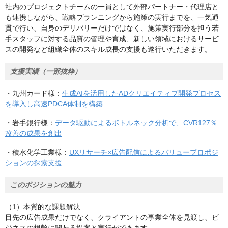
社内のプロジェクトチームの一員として外部パートナー・代理店と
も連携しながら、戦略プランニングから施策の実行までを、一気通
貫で行い、自身のデリバリーだけではなく、施策実行部分を担う若
手スタッフに対する品質の管理や育成、新しい領域におけるサービ
スの開発など組織全体のスキル成長の支援も遂行いただきます。
支援実績（一部抜粋）
・九州カード様：
生成AIを活用したADクリエイティブ開発プロセス
を導入し高速PDCA体制を構築
・岩手銀行様：
データ駆動によるボトルネック分析で、CVR127％
改善の成果を創出
・積水化学工業様：
UXリサーチ×広告配信によるバリュープロポジ
ションの探索支援
このポジションの魅力
（1）本質的な課題解決
目先の広告成果だけでなく、クライアントの事業全体を見渡し、ビ