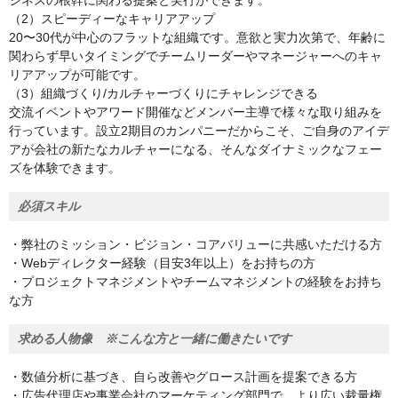
ジネスの根幹に関わる提案と実行ができます。
（2）スピーディーなキャリアアップ
20〜30代が中心のフラットな組織です。意欲と実力次第で、年齢に
関わらず早いタイミングでチームリーダーやマネージャーへのキャ
リアアップが可能です。
（3）組織づくり/カルチャーづくりにチャレンジできる
交流イベントやアワード開催などメンバー主導で様々な取り組みを
行っています。設立2期目のカンパニーだからこそ、ご自身のアイデ
アが会社の新たなカルチャーになる、そんなダイナミックなフェー
ズを体験できます。
必須スキル
・弊社のミッション・ビジョン・コアバリューに共感いただける方
・Webディレクター経験（目安3年以上）をお持ちの方
・プロジェクトマネジメントやチームマネジメントの経験をお持ち
な方
求める人物像 ※こんな方と一緒に働きたいです
・数値分析に基づき、自ら改善やグロース計画を提案できる方
・広告代理店や事業会社のマーケティング部門で、より広い裁量権