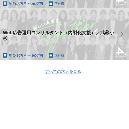
年収
500万円 〜 800万円
正社員
Web広告運用コンサルタント（内製化支援）／武蔵小
杉
年収
450万円 〜 800万円
正社員
すべての求人を見る