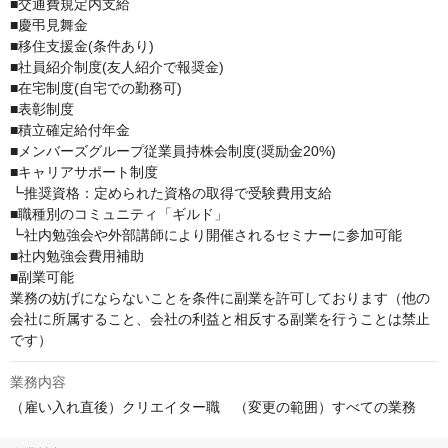
■交通費規定内支給

■慶弔見舞金

■移住支援金(条件あり)

■社員紹介制度(友人紹介で報奨金)

■在宅制度(自宅での勤務可)

■表彰制度

■積立確定給付年金

■メンバーズグループ従業員持株会制度(奨励金20%)

■キャリアサポート制度

┗推奨資格：定められた資格の取得で受験費用支給

■職種別のコミュニティ「ギルド」

┗社内勉強会や外部講師により開催されるセミナーに参加可能

■社内勉強会費用補助

■副業可能

業務の妨げにならないことを条件に副業を許可しております（他の
会社に所属すること、会社の利益と相反する副業を行うことは禁止
です）
業務内容
（雇い入れ直後）クリエイター職　（変更の範囲）すべての業務