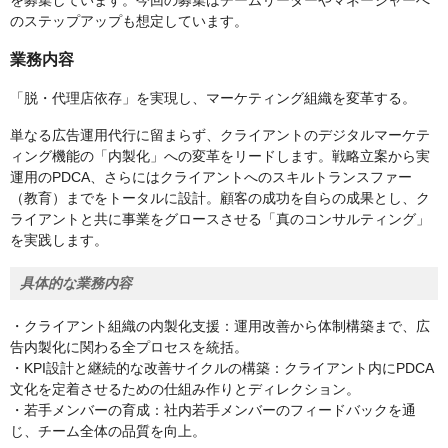
を募集しています。今回の募集はチームリーダーやマネージャーへ
のステップアップも想定しています。
業務内容
「脱・代理店依存」を実現し、マーケティング組織を変革する。
単なる広告運用代行に留まらず、クライアントのデジタルマーケテ
ィング機能の「内製化」への変革をリードします。戦略立案から実
運用のPDCA、さらにはクライアントへのスキルトランスファー
（教育）までをトータルに設計。顧客の成功を自らの成果とし、ク
ライアントと共に事業をグロースさせる「真のコンサルティング」
を実践します。
具体的な業務内容
・クライアント組織の内製化支援：運用改善から体制構築まで、広
告内製化に関わる全プロセスを統括。
・KPI設計と継続的な改善サイクルの構築：クライアント内にPDCA
文化を定着させるための仕組み作りとディレクション。
・若手メンバーの育成：社内若手メンバーのフィードバックを通
じ、チーム全体の品質を向上。