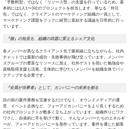
「手数料型」ではなく「リソース型」の支援を行っているため、基
本的には1人1〜3社のプロジェクトを担当します。単なる「外注
先」ではなく、クライアントのマーケティング組織の一員として、
マーケティング課題をフックに経営に直結する議論を日常的に行っ
ています。
『個』の知見を、組織の武器に変えるシェア文化
各メンバーが異なるクライアント先で最前線に立ちながらも、社内
チャットでは最新の成功・失敗事例が飛び交っています。メンバー
ズグループの豊富なリソースに加え、社外ゲストを招いた勉強会や
資格取得支援も活発。主体的に学びたいメンバーを組織全体でバッ
クアップする企業です。
『全員が当事者』として、カンパニーの未来を創る
目の前の案件業務を完遂するだけでなく、オウンドメディアの運
営、イベント企画など、フォーアドカンパニーをより良くするため
の社内プロジェクトが数多く立ち上がっています。組織作りにワク
ワクし、自発的に手を挙げて動く。 そんなメンバーたちのエネルギ
ーが、フォーアドカンパニーを形作っています。案件を通じた顧客