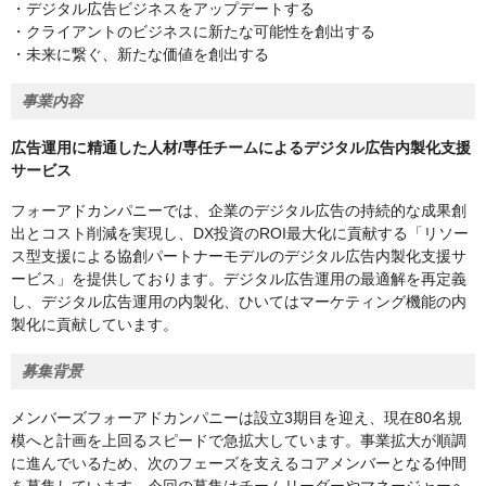
・デジタル広告ビジネスをアップデートする
・クライアントのビジネスに新たな可能性を創出する
・未来に繋ぐ、新たな価値を創出する
事業内容
広告運用に精通した人材/専任チームによるデジタル広告内製化⽀援
サービス
フォーアドカンパニーでは、企業のデジタル広告の持続的な成果創
出とコスト削減を実現し、DX投資のROI最大化に貢献する「リソー
ス型支援による協創パートナーモデルのデジタル広告内製化支援サ
ービス」を提供しております。デジタル広告運用の最適解を再定義
し、デジタル広告運用の内製化、ひいてはマーケティング機能の内
製化に貢献しています。
募集背景
メンバーズフォーアドカンパニーは設立3期目を迎え、現在80名規
模へと計画を上回るスピードで急拡大しています。事業拡大が順調
に進んでいるため、次のフェーズを支えるコアメンバーとなる仲間