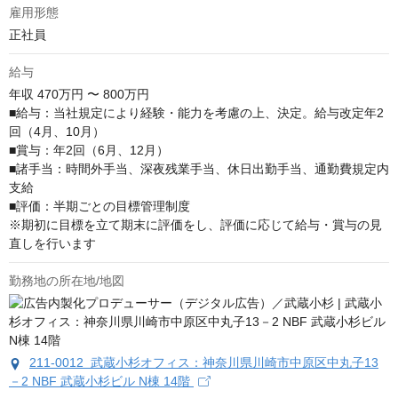
雇用形態
正社員
給与
年収
470万円 〜 800万円
■給与：当社規定により経験・能力を考慮の上、決定。給与改定年2
回（4月、10月）

■賞与：年2回（6月、12月）

■諸手当：時間外手当、深夜残業手当、休日出勤手当、通勤費規定内
支給

■評価：半期ごとの目標管理制度

※期初に目標を立て期末に評価をし、評価に応じて給与・賞与の見
直しを行います
勤務地の所在地/地図
211-0012 武蔵小杉オフィス：神奈川県川崎市中原区中丸子13
－2 NBF 武蔵小杉ビル N棟 14階