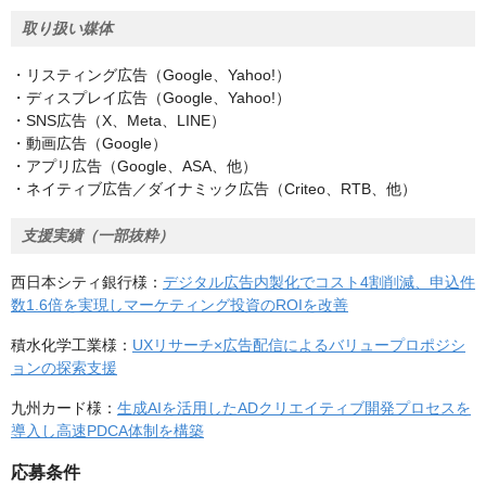
取り扱い媒体
・リスティング広告（Google、Yahoo!）
・ディスプレイ広告（Google、Yahoo!）
・SNS広告（X、Meta、LINE）
・動画広告（Google）
・アプリ広告（Google、ASA、他）
・ネイティブ広告／ダイナミック広告（Criteo、RTB、他）
支援実績（一部抜粋）
西日本シティ銀行様：
デジタル広告内製化でコスト4割削減、申込件
数1.6倍を実現しマーケティング投資のROIを改善
積水化学工業様：
UXリサーチ×広告配信によるバリュープロポジシ
ョンの探索支援
九州カード様：
生成AIを活用したADクリエイティブ開発プロセスを
導入し高速PDCA体制を構築
応募条件