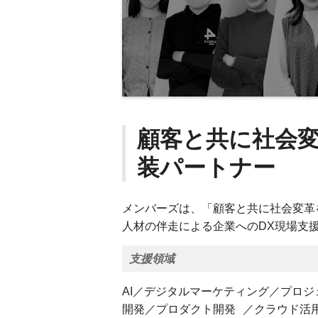
顧客と共に社会
装パートナー
メンバーズは、「顧客と共に社会変革
人材の伴走による企業へのDX現場支
支援領域
AI／デジタルマーケティング／プロ
開発／プロダクト開発 ／クラウド活用