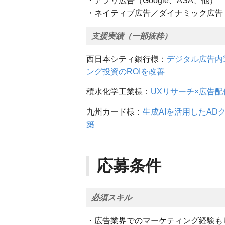
・アプリ広告（Google、ASA、他）
・ネイティブ広告／ダイナミック広告（C
支援実績（一部抜粋）
西日本シティ銀行様：
デジタル広告内
ング投資のROIを改善
積水化学工業様：
UXリサーチ×広告
九州カード様：
生成AIを活用したAD
築
応募条件
必須スキル
・広告業界でのマーケティング経験も