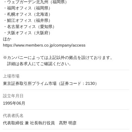
・ウェブガーデン北九州（福岡県）

・福岡オフィス（福岡県）

・札幌オフィス（北海道）

・鯖江オフィス（福井県）

・名古屋オフィス（愛知県）

・大阪オフィス（大阪府）

ほか

https://www.members.co.jp/company/access

※カンパニーによっては上記以外の拠点を設けております。

　詳細は各求人にてご確認ください。
上場市場
東京証券取引所プライム市場（証券コード：2130）
設立年月日
1995年06月
代表者氏名
代表取締役 兼 社長執行役員　髙野 明彦