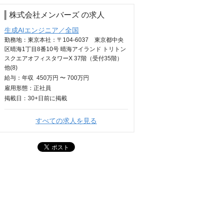
株式会社メンバーズ の求人
生成AIエンジニア／全国
勤務地：東京本社：〒104-6037 東京都中央
区晴海1丁目8番10号 晴海アイランド トリトン
スクエアオフィスタワーX 37階（受付35階）
他(8)
給与：
年収
450万円 〜 700万円
雇用形態：正社員
掲載日：
30+日
前に掲載
すべての求人を見る