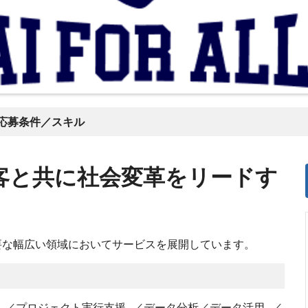
応募条件／スキル
客と共に社会変革をリードす
要な幅広い領域においてサービスを展開しています。
oB）／プロジェクト実行支援 ／データ分析／データ活用 ／