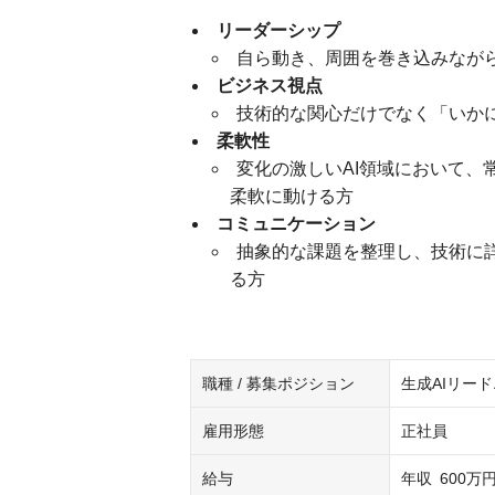
リーダーシップ
自ら動き、周囲を巻き込みなが
ビジネス視点
技術的な関心だけでなく「いかに
柔軟性
変化の激しいAI領域において、
柔軟に動ける方
コミュニケーション
抽象的な課題を整理し、技術に
る方
職種 / 募集ポジション
生成AIリー
雇用形態
正社員
給与
年収
600万円