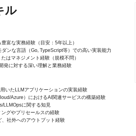
キル
る豊富な実務経験（目安：5年以上）
ダンな言語（Go, TypeScript等）での高い実装能力
またはマネジメント経験（規模不問）
携や開発に対する深い理解と業務経験
ndex等を用いたLLMアプリケーションの実装経験
Cloud/Azure）におけるAI関連サービスの構築経験
/LLMOpsに関する知見
ィングやプリセールスの経験
ど、社外へのアウトプット経験