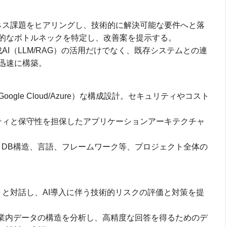
ジネス課題をヒアリングし、技術的に解決可能な要件へと落
的なボトルネックを特定し、改善案を提示する。
成AI（LLM/RAG）の活用だけでなく、既存システムとの連
迅速に構築。
ogle Cloud/Azure）な構成設計。セキュリティやコスト
リティと保守性を担保したアプリケーションアーキテクチャ
ず、DB構造、言語、フレームワーク等、プロジェクト全体の
トと対話し、AI導入に伴う技術的リスクの評価と対策を提
: 企業内データの構造を分析し、高精度な回答を得るためのデ