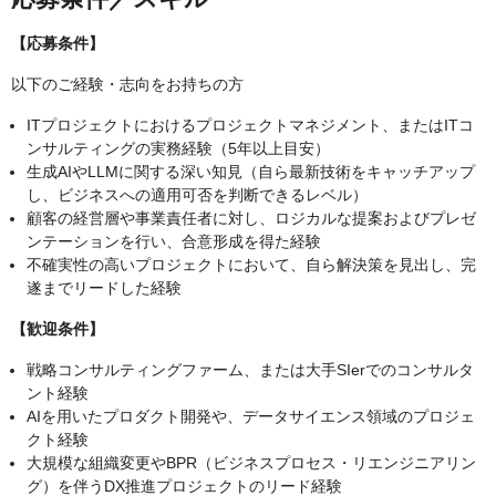
【応募条件】
以下のご経験・志向をお持ちの方
ITプロジェクトにおけるプロジェクトマネジメント、またはITコ
ンサルティングの実務経験（5年以上目安）
生成AIやLLMに関する深い知見（自ら最新技術をキャッチアップ
し、ビジネスへの適用可否を判断できるレベル）
顧客の経営層や事業責任者に対し、ロジカルな提案およびプレゼ
ンテーションを行い、合意形成を得た経験
不確実性の高いプロジェクトにおいて、自ら解決策を見出し、完
遂までリードした経験
【歓迎条件】
戦略コンサルティングファーム、または大手SIerでのコンサルタ
ント経験
AIを用いたプロダクト開発や、データサイエンス領域のプロジェ
クト経験
大規模な組織変更やBPR（ビジネスプロセス・リエンジニアリン
グ）を伴うDX推進プロジェクトのリード経験