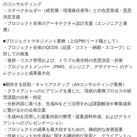
のコンサルティング
・ステークホルダー（経営層・現場責任者等）との合意形成・意思
決定支援
・プロジェクト全体のアーキテクチャ設計支援（エンジニアと連
携）
■プロジェクトマネジメント業務（上位PM/リード職として）
・プロジェクト全体のQCDS（品質・コスト・納期・スコープ）に
対しての推進
・進捗・リスク管理および、トラブル発生時の意思決定・折衝
・プロジェクトメンバー（PMO、エンジニア、デザイナー）のディ
レクションと成果最大化
■期待する役割・キャリアステップ（AXコンサルティング業務）
・クライアントへのヒアリングを通じた、現状の業務プロセスや経
営課題の分析・特定
・分析内容に基づき、生成AIをどう活用すれば課題解決や事業成長
に繋がるかの企画立案
・生成AIを活用した提案内容の整理・提案資料作成、およびクライ
アントへのプレゼンテーション
・プロジェクトの成果を最大化するための、継続的な改善提案
・技術トレンドや生成AIに関する継続的な学習と、クライアントへ