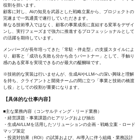
役割を担います。
顧客に対し、AIの知見を武器とした戦略立案から、プロジェクトの
完遂まで一気通貫で遂行していただきます。
単なる技術導入ではなく、顧客の事業成長に直結する変革をデザイ
ンし、実行フェーズまで強力に推進するプロフェッショナルとして
の活躍を期待しています。
メンバーズが長年培ってきた「常駐・伴走型」の支援スタイルによ
り、顧客と「成功も失敗も分かち合うパートナー」として、手触り
感のある変革を実現できるのが最大の醍醐味です。
※技術的な実装は行いませんが、生成AIやLLMへの深い興味と理解
を持ち、クライアントと開発チームの間に立つ「事業と技術の橋渡
し役」としての役割が重要になります。
【具体的な仕事内容】
■主な業務内容（コンサルティング・リード業務）
・経営課題・事業課題のヒアリングおよび抽出
・生成AI/LLMを活用したソリューションの企画・戦略立案・ロード
マップ策定
・投資対効果（ROI）の試算および、AI導入に伴う組織・業務設計