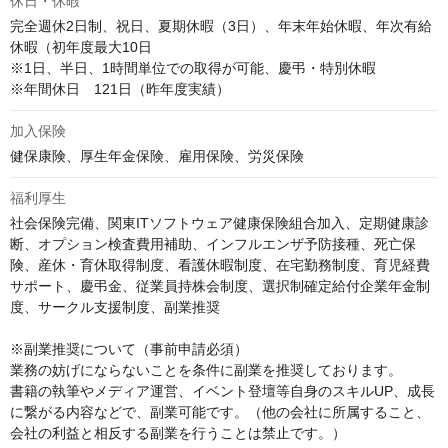
休日・休暇
完全週休2日制、祝日、夏期休暇（3日）、年末年始休暇、年次有給
休暇（初年度最大10日　

※1日、半日、1時間単位での取得が可能、慶弔・特別休暇

※年間休日　121日（昨年度実績）
加入保険
健保康険、厚生年金保険、雇用保険、労災保険
福利厚生
社会保険完備、関東ITソフトウェア健康保険組合加入、定期健康診
断、オプション検査費用補助、インフルエンザ予防接種、死亡保
険、産休・育休取得制度、看護休暇制度、在宅勤務制度、育児経費
サポート、慶弔金、従業員持株会制度、選択制確定給付企業年金制
度、サークル支援制度、副業推奨

※副業推奨について（事前申請必須）

業務の妨げにならないことを条件に副業を推奨しております。

書籍の執筆やメディア運営、イベント登壇等自身のスキルUP、成長
に繋がる内容などで、副業可能です。（他の会社に所属すること、
会社の利益と相反する副業を行うことは禁止です。）