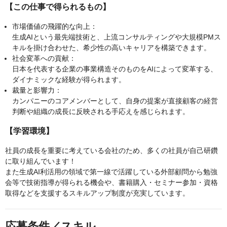
【この仕事で得られるもの】
市場価値の飛躍的な向上：
生成AIという最先端技術と、上流コンサルティングや大規模PMス
キルを掛け合わせた、希少性の高いキャリアを構築できます。
社会変革への貢献：
日本を代表する企業の事業構造そのものをAIによって変革する、
ダイナミックな経験が得られます。
裁量と影響力：
カンパニーのコアメンバーとして、自身の提案が直接顧客の経営
判断や組織の成長に反映される手応えを感じられます。
【学習環境】
社員の成長を重要に考えている会社のため、多くの社員が自己研鑽
に取り組んでいます！
また生成AI利活用の領域で第一線で活躍している外部顧問から勉強
会等で技術指導が得られる機会や、書籍購入・セミナー参加・資格
取得などを支援するスキルアップ制度が充実しています。
応募条件／スキル