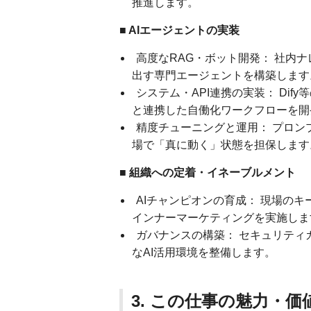
推進します。
■ AIエージェントの実装
高度なRAG・ボット開発： 社内
出す専門エージェントを構築します
システム・API連携の実装： Dif
と連携した自働化ワークフローを開
精度チューニングと運用： プロン
場で「真に動く」状態を担保します
■ 組織への定着・イネーブルメント
AIチャンピオンの育成： 現場の
インナーマーケティングを実施しま
ガバナンスの構築： セキュリティ
なAI活用環境を整備します。
3. この仕事の魅力・価