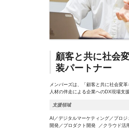
顧客と共に社会
装パートナー
メンバーズは、「顧客と共に社会変革
人材の伴走による企業へのDX現場支
支援領域
AI／デジタルマーケティング／プロ
開発／プロダクト開発 ／クラウド活用