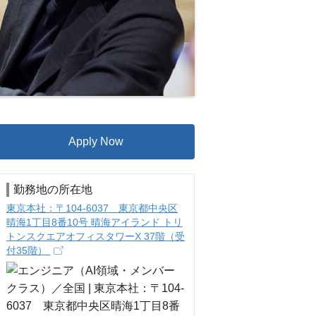
Apply Now
勤務地の所在地
東京本社：〒104-6037 東京都中央区
晴海1丁目8番10号 晴海アイランド トリ
トンスクエアオフィスタワーX 37階（受
付35階）