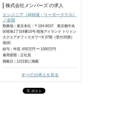
株式会社メンバーズ の求人
エンジニア（AI領域・リーダークラス）
／全国
勤務地：東京本社：〒104-6037 東京都中央
区晴海1丁目8番10号 晴海アイランド トリトン
スクエアオフィスタワーX 37階（受付35階）
他(8)
給与：
年収
650万円 〜 1000万円
雇用形態：正社員
掲載日：
12日
前に掲載
すべての求人を見る