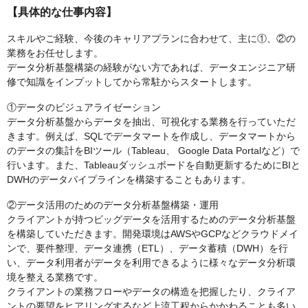
【具体的な仕事内容】
スキルやご経験、今後のキャリアプランに合わせて、主に①、②の
業務をお任せします。
データ分析基盤構築の経験がない方であれば、データエンジニア研
修で知識をインプットしてから常駐からスタートします。
①データのビジュアライゼーション
データ分析基盤からデータを抽出、可視化する業務を行っていただ
きます。例えば、SQLでデータマートを作成し、データマートから
のデータの集計をBIツール（Tableau、 Google Data Portalなど）で
行います。また、Tableauダッシュボードを自動更新するためにBIと
DWHのデータパイプラインを構築することもあります。
②データ活用のためのデータ分析基盤構築・運用
クライアントが持つビッグデータを活用するためのデータ分析基盤
を構築していただきます。開発環境はAWSやGCPなどクラウドメイ
ンで、要件整理、データ連携（ETL）、データ蓄積（DWH）を行
い、データ利用者がデータを利用できるように様々なデータ分析環
境を整える業務です。
クライアントの業務フローやデータの構造を把握したり、クライア
ントの要望をヒアリングするなど上流工程からかかわることも多い