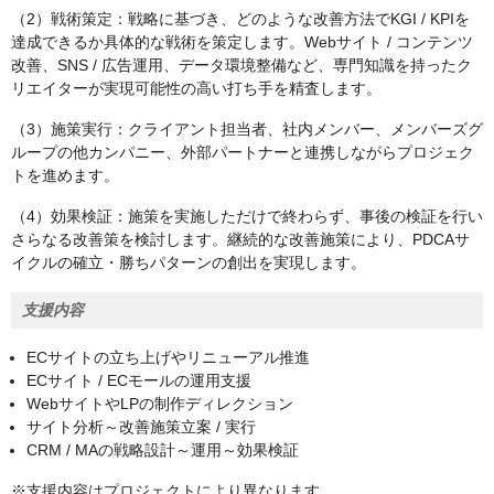
（2）戦術策定：戦略に基づき、どのような改善方法でKGI / KPIを
達成できるか具体的な戦術を策定します。Webサイト / コンテンツ
改善、SNS / 広告運用、データ環境整備など、専門知識を持ったク
リエイターが実現可能性の高い打ち手を精査します。
（3）施策実行：クライアント担当者、社内メンバー、メンバーズグ
ループの他カンパニー、外部パートナーと連携しながらプロジェク
トを進めます。
（4）効果検証：施策を実施しただけで終わらず、事後の検証を行い
さらなる改善策を検討します。継続的な改善施策により、PDCAサ
イクルの確立・勝ちパターンの創出を実現します。
支援内容
ECサイトの立ち上げやリニューアル推進
ECサイト / ECモールの運用支援
WebサイトやLPの制作ディレクション
サイト分析～改善施策立案 / 実行
CRM / MAの戦略設計～運用～効果検証
※支援内容はプロジェクトにより異なります