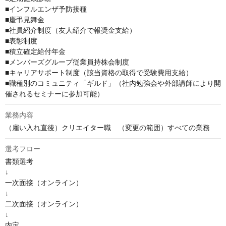
■インフルエンザ予防接種

■慶弔見舞金

■社員紹介制度（友人紹介で報奨金支給）

■表彰制度

■積立確定給付年金

■メンバーズグループ従業員持株会制度

■キャリアサポート制度（該当資格の取得で受験費用支給）

■職種別のコミュニティ「ギルド」（社内勉強会や外部講師により開
催されるセミナーに参加可能）
業務内容
（雇い入れ直後）クリエイター職　（変更の範囲）すべての業務
選考フロー
書類選考

↓

一次面接（オンライン）

↓

二次面接（オンライン）

↓

内定
