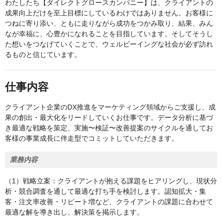
わたしたち【ダイレクトグロースカンパニー】は、クライアントの
成果向上だけを至上目標にしているわけではありません。お客様に
つねに寄り添い、ともに走りながら成功をつかみ取り、結果、みん
なが幸福に、心豊かになれることを目指しています。そしてそうし
た想いをつなげていくことで、ウェルビーイングな社会が必ず訪れ
るものと信じています。
仕事内容
クライアント企業のDX推進をマーケティング領域からご支援し、成
果の創出・最大化をリードしていくお仕事です。データ分析に基づ
き最適な戦略を策定、実施〜検証〜改善提案のサイクルを通してお
客様の事業成長に伴走型でコミットしていただきます。
業務内容
（1）戦略立案：クライアントが抱える課題をヒアリングし、現状分
析・競合調査を通して最適な打ち手を検討します。認知拡大・集
客・注文率改善・リピート増など、クライアントの課題に合わせて
最適な解を導き出し、解決策を掲示します。