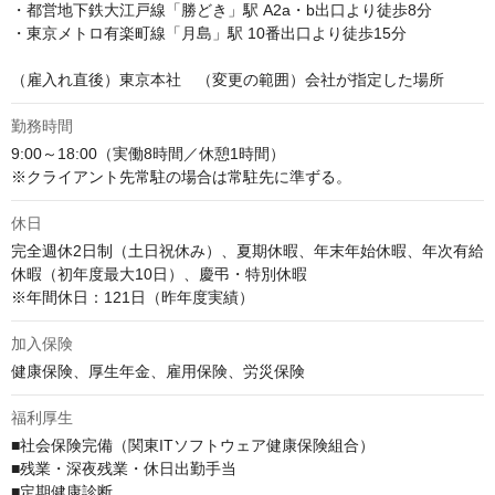
・都営地下鉄大江戸線「勝どき」駅 A2a・b出口より徒歩8分

・東京メトロ有楽町線「月島」駅 10番出口より徒歩15分

（雇入れ直後）東京本社　（変更の範囲）会社が指定した場所
勤務時間
9:00～18:00（実働8時間／休憩1時間）

※クライアント先常駐の場合は常駐先に準ずる。
休日
完全週休2日制（土日祝休み）、夏期休暇、年末年始休暇、年次有給
休暇（初年度最大10日）、慶弔・特別休暇

※年間休日：121日（昨年度実績）
加入保険
健康保険、厚生年金、雇用保険、労災保険
福利厚生
■社会保険完備（関東ITソフトウェア健康保険組合）

■残業・深夜残業・休日出勤手当

■定期健康診断
