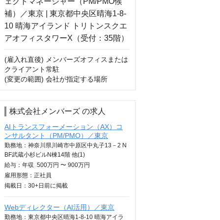
(雇入れ直後) メンバーズオフィスまたは
クライアント常駐

(変更の範囲) 会社が指定する場所
株式会社メンバーズ の求人
AIトランスフォーメーション（AX）コ
ンサルタント（PM/PMO）／東京
勤務地：神奈川県川崎市中原区中丸子13－2 N
BF武蔵小杉ビルN棟14階 他(1)
給与：
年収
500万円 〜 900万円
雇用形態：正社員
掲載日：
30+日
前に掲載
Webディレクター（AI活用）／東京
勤務地：東京都中央区晴海1-8-10 晴海アイラ