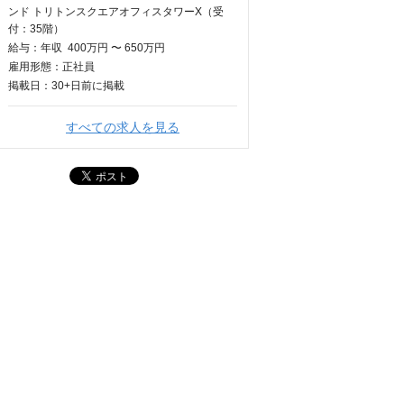
ンド トリトンスクエアオフィスタワーX（受
付：35階）
給与：
年収
400万円 〜 650万円
雇用形態：正社員
掲載日：
30+日
前に掲載
すべての求人を見る