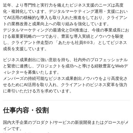
近年、より専門性と実行力を備えたビジネス支援のニーズは高度
化・複雑化しています。デジタルマーケティング運用・支援におい
てAI活用の積極的な導入も取り入れた推進をしており、クライアン
トの業務改善と成果向上への取り組みを強化しています。
デジタルマーケティングの最適化とDX推進は、今後の事業成長にお
ける最重要戦略の一つであり、豊富な導入実績とノウハウを駆使
し、クライアント伴走型の 「あたかも社員®※3」 としてビジネス
成長を支援しています。
ビジネス成果創出に強い意欲を持ち、社内外のプロフェッショナル
と緊密に連携し、プロジェクトを成功へと導ける経験豊富なWebデ
ィレクターを募集いたします。
メンバーズの持続可能なビジネス成果創出ノウハウをより高度化さ
せるためにAI活用を取り入れ、クライアントのビジネス変革を強力
に牽引いただける方を求めています。
仕事内容・役割
国内大手企業のプロダクト/サービスの新規開発またはグロースがメ
インです。