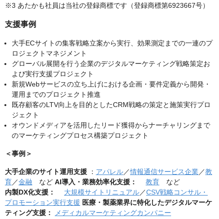
※3 あたかも社員は当社の登録商標です（登録商標第6923667号）
支援事例
大手ECサイトの集客戦略立案から実行、効果測定までの一連のプ
ロジェクトマネジメント
グローバル展開を行う企業のデジタルマーケティング戦略策定お
よび実行支援プロジェクト
新規Webサービスの立ち上げにおける企画・要件定義から開発・
運用までのプロジェクト推進
既存顧客のLTV向上を目的としたCRM戦略の策定と施策実行プロ
ジェクト
オウンドメディアを活用したリード獲得からナーチャリングまで
のマーケティングプロセス構築プロジェクト
＜事例＞
大手企業のサイト運用支援
：
アパレル
／
情報通信サービス企業
／
教
育
／
金融
など
AI導入・業務効率化支援：
教育
など
内製DX化支援：
大規模サイトリニュアル
／
CSV戦略コンサル・
プロモーション実行支援
医療・製薬業界に特化したデジタルマーケ
ティング支援：
メディカルマーケティングカンパニー