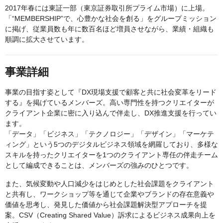
2017年春には東証一部（東京証券取引所プライム市場）に上場。
「“MEMBERSHIP”で、心豊かな社会を創る」をグループミッション
に掲げ、従業員数も年に数百名ほど増員させながら、業績・組織も
順調に拡大させています。
事業詳細
事業の目指す姿として『DX現場支援で顧客と共に社会変革をリード
する』を掲げているメンバーズ。高い専門性を持つクリエイターが
クライアント企業に密に入り込んで伴走し、DX推進支援を行ってい
ます。
「データ」「ビジネス」「テクノロジー」「デザイン」「マーケテ
ィング」という5つのデジタルビジネス領域を網羅しており、多様な
スキルを持ったクリエイターを1つのクライアント専任の伴走チーム
として編成できることは、メンバーズの強みのひとつです。
また、気候変動や人口減少をはじめとした社会課題をクライアント
と共有し、ワークショップ等を通じて企業やブランドの存在意義や
価値を思考し、発見した価値から社会課題解決型アプローチを提
案。CSV（Creating Shared Value）訴求によるビジネス成果向上を