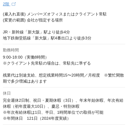
2階
(雇入れ直後) メンバーズオフィスまたはクライアント常駐

(変更の範囲) 会社が指定する場所

JR・新幹線「新大阪」駅より徒歩4分

地下鉄御堂筋線「新大阪」駅4番出口より徒歩3分
勤務時間
9:00-18:00（実働8時間）

※クライアント先常駐の場合は、常駐先に準ずる

残業代は別途支給、想定残業時間15〜20時間／月程度　※繁忙閑散
期で多少増減はあります
休日
完全週休2日制、祝日・夏期休暇（3日）、年末年始休暇、年次有給
休暇（初年度最大10日）、慶忌・特別休暇

※年次有給休暇は1日、半日、1時間単位での取得が可能

※年間休日　121日（2024年度実績）