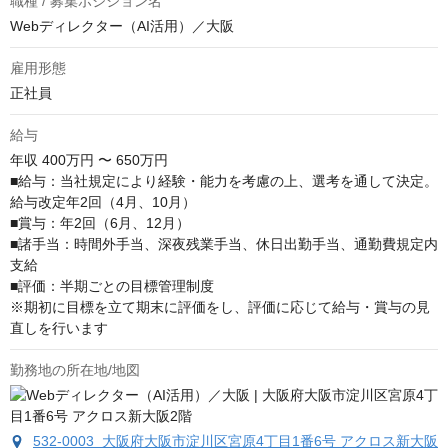
職種 / 募集ポジション名
Webディレクター（AI活用）／大阪
雇用形態
正社員
給与
年収
400万円 〜 650万円
■給与：当社規定により経験・能力を考慮の上、選考を通して決定。
給与改定年2回（4月、10月）

■賞与：年2回（6月、12月）

■諸手当：時間外手当、深夜残業手当、休日出勤手当、通勤費規定内
支給

■評価：半期ごとの目標管理制度

※期初に目標を立て期末に評価をし、評価に応じて給与・賞与の見
直しを行います
勤務地の所在地/地図
532-0003 大阪府大阪市淀川区宮原4丁目1番6号 アクロス新大阪