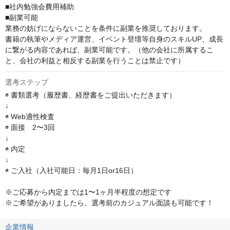
■社内勉強会費用補助

■副業可能

業務の妨げにならないことを条件に副業を推奨しております。 

書籍の執筆やメディア運営、イベント登壇等自身のスキルUP、成長
に繋がる内容であれば、副業可能です。（他の会社に所属するこ
と、会社の利益と相反する副業を行うことは禁止です）
選考ステップ
◉ 書類選考（履歴書、経歴書をご提出いただきます）

↓

◉ Web適性検査

◉ 面接　2〜3回

↓

◉ 内定

↓

◉ ご入社（入社可能日：毎月1日or16日）

※ご応募から内定までは1〜1ヶ月半程度の想定です

※ご希望がありましたら、選考前のカジュアル面談も可能です！
企業情報