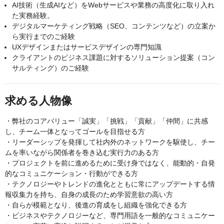
AI技術（生成AIなど）をWebサービスや業務の高度化に取り入れ
た実務経験。
デジタルマーケティング戦略（SEO、コンテンツなど）の立案か
ら実行までのご経験
UXデザインまたはサービスデザインの専門知識
クライアントのビジネス課題に対するソリューション提案（コン
サルティング）のご経験
求める人物像
・弊社のコアバリュー「誠実」「挑戦」「貢献」「仲間」に共感
し、チーム一体となってゴールを目指せる方
・リーダーシップを発揮して社内外のネットワークを駆使し、チー
ムを率いながら関係者を巻き込む実行力のある方
・プロジェクトを前に進めるために受け身ではなく、能動的・自発
的なコミュニケーション・行動ができる方
・テクノロジーやトレンドの進化とともに常にアップデートする情
報収集力を持ち、自身の成長のため学習意欲の高い方
・自らが模範となり、後進の育成をし組織を強化できる方
・ビジネスやテクノロジーなど、専門用語を一般的なコミュニケー