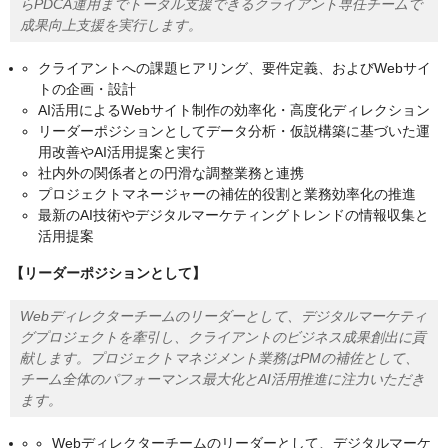
らPDCA運用までトータル支援できるクライアント専任チームで
成果向上支援を実行します。
クライアントへの課題ヒアリング、要件定義、およびWebサイ
トの企画・設計
AI活用によるWebサイト制作の効率化・高度化ディレクション
リーダーポジションとしてデータ分析・仮説構築に基づいた運
用改善やAI活用提案と実行
社内外の関係者との円滑な調整業務と連携
プロジェクトマネージャーの補佐的役割と業務効率化の推進
最新のAI技術やデジタルマーケティングトレンドの情報収集と
活用提案
【リーダーポジションとして】
Webディレクターチームのリーダーとして、デジタルマーケティ
グプロジェクトを牽引し、クライアントのビジネス成果創出に貢
献します。プロジェクトマネジメント業務はPMの補佐として、
チーム全体のパフォーマンス最大化とAI活用推進に注力いただき
ます。
Webディレクターチームのリーダーとして、デジタルマーケ