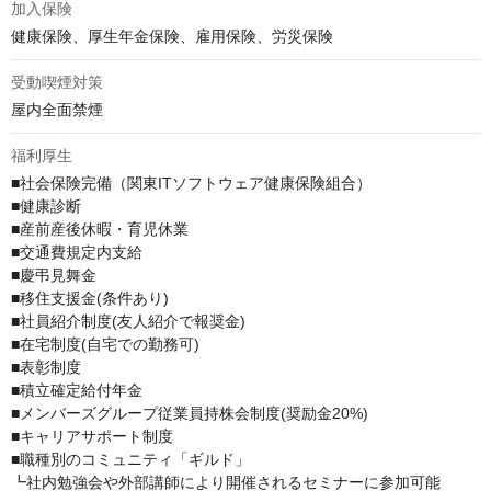
加入保険
健康保険、厚生年金保険、雇用保険、労災保険
受動喫煙対策
屋内全面禁煙
福利厚生
■社会保険完備（関東ITソフトウェア健康保険組合）

■健康診断

■産前産後休暇・育児休業

■交通費規定内支給

■慶弔見舞金

■移住支援金(条件あり)

■社員紹介制度(友人紹介で報奨金)

■在宅制度(自宅での勤務可)

■表彰制度

■積立確定給付年金

■メンバーズグループ従業員持株会制度(奨励金20%)

■キャリアサポート制度

■職種別のコミュニティ「ギルド」

┗社内勉強会や外部講師により開催されるセミナーに参加可能
