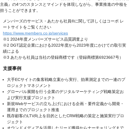
主義』の4つのスタンスとマインドを体現しながら、事業推進の中核を
担うことができます。
メンバーズのサービス・あたかも社員®に関して詳しくはコーポ レ
ートサイトをご覧ください
https://www.members.co.jp/services
※1 2024年度メンバーズサービス品質調査より
※2 DGT認定企業における2022年度から2023年度にかけての取引実
績による
※3 あたかも社員は当社の登録商標です（登録商標第6923667号）
支援事例
大手ECサイトの集客戦略立案から実行、効果測定までの一連のプ
ロジェクトマネジメント
グローバル展開を行う企業のデジタルマーケティング戦略策定お
よび実行支援プロジェクト
新規Webサービスの立ち上げにおける企画・要件定義から開発・
運用までのプロジェクト推進
既存顧客のLTV向上を目的としたCRM戦略の策定と施策実行プロ
ジェクト
オウンドメディアを活用したリード獲得からナーチャリングまで