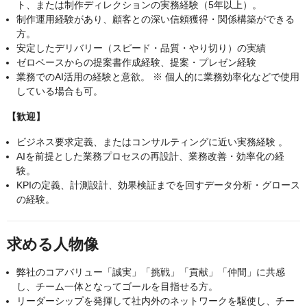
ト、または制作ディレクションの実務経験（5年以上）。
制作運用経験があり、顧客との深い信頼獲得・関係構築ができる
方。
安定したデリバリー（スピード・品質・やり切り）の実績
ゼロベースからの提案書作成経験、提案・プレゼン経験
業務でのAI活用の経験と意欲。 ※ 個人的に業務効率化などで使用
している場合も可。
【歓迎】
ビジネス要求定義、またはコンサルティングに近い実務経験 。
AIを前提とした業務プロセスの再設計、業務改善・効率化の経
験。
KPIの定義、計測設計、効果検証までを回すデータ分析・グロース
の経験。
求める人物像
弊社のコアバリュー「誠実」「挑戦」「貢献」「仲間」に共感
し、チーム一体となってゴールを目指せる方。
リーダーシップを発揮して社内外のネットワークを駆使し、チー