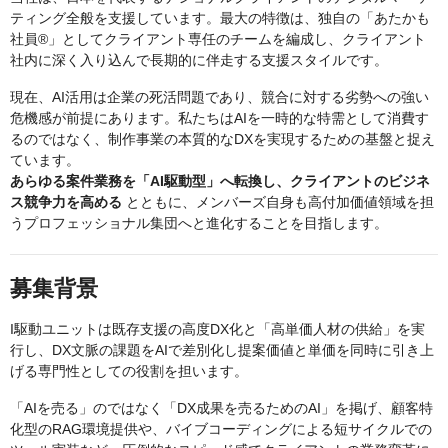
ティング全般を支援しています。最大の特徴は、独自の「あたかも
社員®」としてクライアント専任のチームを編成し、クライアント
社内に深く入り込んで長期的に伴走する支援スタイルです。
現在、AI活用は企業の死活問題であり、競合に対する劣勢への強い
危機感が前提にあります。私たちはAIを一時的な特需として消費す
るのではなく、制作事業の本質的なDXを実現するための基盤と捉え
ています。
あらゆる案件業務を「AI駆動型」へ転換し、クライアントのビジネ
ス競争力を高める
とともに、メンバーズ自身も高付加価値領域を担
うプロフェッショナル集団へと進化することを目指します。
募集背景
I駆動ユニットは既存支援の高度DX化と「高単価人材の供給」を実
行し、DX文脈の課題をAIで差別化し提案価値と単価を同時に引き上
げる専門性としての役割を担います。
「AIを売る」のではなく「DX成果を売るためのAI」を掲げ、顧客特
化型のRAG環境提供や、バイブコーディングによる短サイクルでの