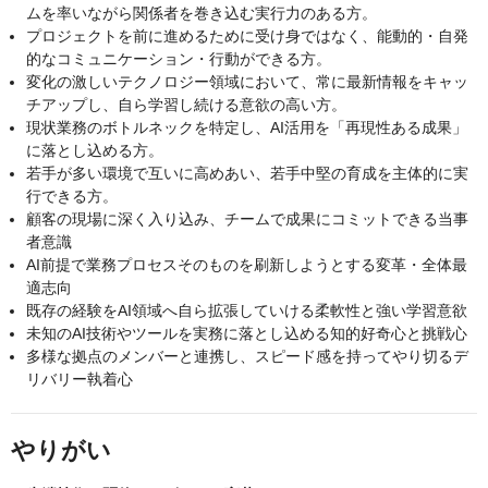
ムを率いながら関係者を巻き込む実行力のある方。
プロジェクトを前に進めるために受け身ではなく、能動的・自発
的なコミュニケーション・行動ができる方。
変化の激しいテクノロジー領域において、常に最新情報をキャッ
チアップし、自ら学習し続ける意欲の高い方。
現状業務のボトルネックを特定し、AI活用を「再現性ある成果」
に落とし込める方。
若手が多い環境で互いに高めあい、若手中堅の育成を主体的に実
行できる方。
顧客の現場に深く入り込み、チームで成果にコミットできる当事
者意識
AI前提で業務プロセスそのものを刷新しようとする変革・全体最
適志向
既存の経験をAI領域へ自ら拡張していける柔軟性と強い学習意欲
未知のAI技術やツールを実務に落とし込める知的好奇心と挑戦心
多様な拠点のメンバーと連携し、スピード感を持ってやり切るデ
リバリー執着心
やりがい