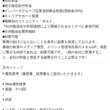
■表彰制度

■積立確定給付年金

■メンバーズグループ従業員持株会制度(奨励金20%)

■キャリアサポート制度

■職種別のコミュニティ「ギルド」

┗社内勉強会や外部講師により開催されるセミナーに参加可能

■社内勉強会費用補助

■副業可能

業務の妨げにならないことを条件に副業を推奨しております。 

書籍の執筆やメディア運営、イベント登壇等自身のスキルUP、成長
に繋がる内容であれば、副業可能です。（他の会社に所属するこ
と、会社の利益と相反する副業を行うことは禁止です）
選考ステップ
◉ 書類選考（履歴書、経歴書をご提出いただきます）

↓

◉ Web適性検査

◉ 面接　2〜3回

↓

◉ 内定

↓

◉ ご入社（入社可能日：毎月1日or16日）
