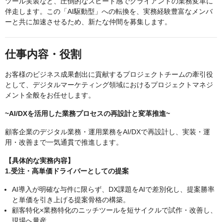
ツール実装など、圧倒的なスピード感でクライアントの業務変革に
伴走します。この「AI駆動型」への転換を、実務経験豊富なメンバ
ーと共に加速させるため、新たな仲間を募集します。
仕事内容・役割
お客様のビジネス成果創出に貢献するプロジェクトチームの牽引役
として、デジタルマーケティング領域におけるプロジェクトマネジ
メント全般をお任せします。
~AI/DXを活用した業務プロセスの再設計と変革推進~
顧客企業のデジタル業務・運用業務をAI/DXで再設計し、実装・運
用・改善まで一気通貫で推進します。
【具体的な実務内容】
1.受注・高単価ドライバーとしての提案
AI導入が明確な与件に限らず、DX課題をAIで差別化し、提案勝率
と単価を引き上げる提案骨格の構築。
顧客特化×業務特化のニッチツールを短サイクルで試作・改善し、
現場へ量産。