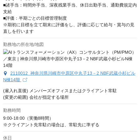
■諸手当：時間外手当、深夜残業手当、休日出勤手当、通勤費規定内
支給

■評価：半期ごとの目標管理制度

※期初に目標を立て期末に評価をし、評価に応じて給与・賞与の見
直しを行います
勤務地の所在地/地図
2110012 神奈川県川崎市中原区中丸子13－2 NBF武蔵小杉ビル
N棟14階
(雇入れ直後) メンバーズオフィスまたはクライアント常駐

(変更の範囲) 会社が指定する場所
勤務時間
9:00-18:00（実働8時間）

※クライアント先常駐の場合は、常駐先に準ずる
休日