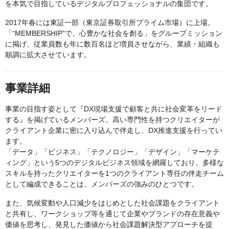
を本気で目指しているデジタルプロフェッショナルの集団です。
2017年春には東証一部（東京証券取引所プライム市場）に上場。
「“MEMBERSHIP”で、心豊かな社会を創る」をグループミッション
に掲げ、従業員数も年に数百名ほど増員させながら、業績・組織も
順調に拡大させています。
事業詳細
事業の目指す姿として『DX現場支援で顧客と共に社会変革をリード
する』を掲げているメンバーズ。高い専門性を持つクリエイターが
クライアント企業に密に入り込んで伴走し、DX推進支援を行ってい
ます。
「データ」「ビジネス」「テクノロジー」「デザイン」「マーケテ
ィング」という5つのデジタルビジネス領域を網羅しており、多様な
スキルを持ったクリエイターを1つのクライアント専任の伴走チーム
として編成できることは、メンバーズの強みのひとつです。
また、気候変動や人口減少をはじめとした社会課題をクライアント
と共有し、ワークショップ等を通じて企業やブランドの存在意義や
価値を思考し、発見した価値から社会課題解決型アプローチを提