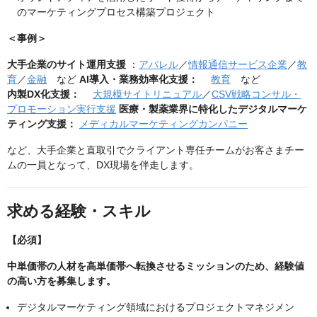
のマーケティングプロセス構築プロジェクト
＜事例＞
大手企業のサイト運用支援
：
アパレル
／
情報通信サービス企業
／
教
育
／
金融
など
AI導入・業務効率化支援：
教育
など
内製DX化支援：
大規模サイトリニュアル
／
CSV戦略コンサル・
プロモーション実行支援
医療・製薬業界に特化したデジタルマーケ
ティング支援：
メディカルマーケティングカンパニー
など、大手企業と直取引でクライアント専任チームがお客さまチー
ムの一員となって、DX現場を伴走します。
求める経験・スキル
【必須】
中単価帯の人材を高単価帯へ転換させるミッションのため、経験値
の高い方を募集します。
デジタルマーケティング領域におけるプロジェクトマネジメン