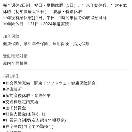
完全週休2日制、祝日・夏期休暇（3日）、年末年始休暇、年次有給
休暇（初年度最大10日）、慶忌・特別休暇

※年次有給休暇は1日、半日、1時間単位での取得が可能

※年間休日　121日（2024年度実績）
加入保険
健康保険、厚生年金保険、雇用保険、労災保険
受動喫煙対策
屋内全面禁煙
福利厚生
■社会保険完備（関東ITソフトウェア健康保険組合）

■健康診断

■産前産後休暇・育児休業

■交通費規定内支給

■慶弔見舞金

■移住支援金(条件あり)

■社員紹介制度(友人紹介で報奨金)

■在宅制度(自宅での勤務可)
