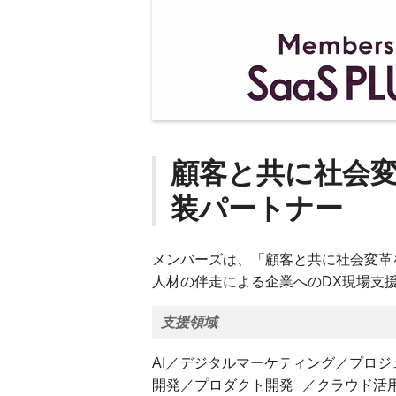
顧客と共に社会
装パートナー
メンバーズは、「顧客と共に社会変革
人材の伴走による企業へのDX現場支
支援領域
AI／デジタルマーケティング／プロ
開発／プロダクト開発 ／クラウド活用