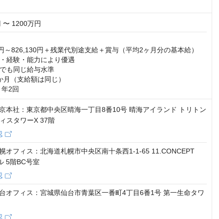
 〜 1200万円
00円～826,130円＋残業代別途支給＋賞与（平均2ヶ月分の基本給）

・経験・能力により優遇

でも同じ給与水準

か月（支給額は同じ）

：年2回
7 東京本社：東京都中央区晴海一丁目8番10号 晴海アイランド トリトン
ィスタワーX 37階
認
 札幌オフィス：北海道札幌市中央区南十条西1-1-65 11.CONCEPT
ル 5階BC号室
認
1 仙台オフィス：宮城県仙台市青葉区一番町4丁目6番1号 第一生命タワ
認