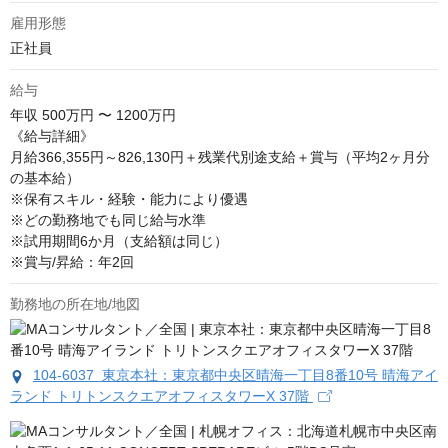
雇用形態
正社員
給与
年収
500万円 〜 1200万円
《給与詳細》

月給366,355円～826,130円＋残業代別途支給＋賞与（平均2ヶ月分
の基本給）

※保有スキル・経験・能力により優遇

※どの勤務地でも同じ給与水準

※試用期間6か月（支給額は同じ）

※賞与/昇給：年2回
勤務地の所在地/地図
104-6037 東京本社：東京都中央区晴海一丁目8番10号 晴海アイ
ランド トリトンスクエアオフィスタワーX 37階