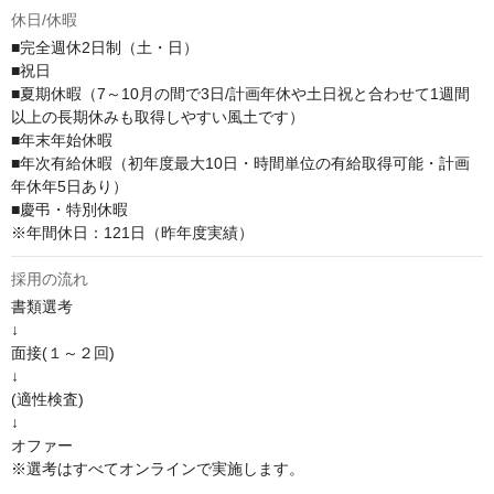
休日/休暇
■完全週休2日制（土・日）

■祝日

■夏期休暇（7～10月の間で3日/計画年休や土日祝と合わせて1週間
以上の長期休みも取得しやすい風土です）

■年末年始休暇

■年次有給休暇（初年度最大10日・時間単位の有給取得可能・計画
年休年5日あり）

■慶弔・特別休暇

※年間休日：121日（昨年度実績）
採用の流れ
書類選考

↓

面接(１～２回)

↓

(適性検査)

↓

オファー

※選考はすべてオンラインで実施します。