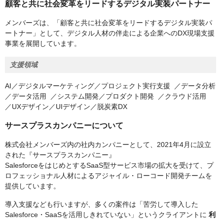
顧客と共に社会変革をリードするデジタル実装パートナー
メンバーズは、「顧客と共に社会変革をリードするデジタル実装パ
ートナー」として、デジタル人材の伴走による企業へのDX現場支援
事業を展開しています。
支援領域
AI／デジタルマーケティング／プロジェクト実行支援 ／データ分析
／データ活用 ／システム開発／プロダクト開発 ／クラウド活用
／UXデザイン／UIデザイン／脱炭素DX
サースプラスカンパニーについて
株式会社メンバーズ内の社内カンパニーとして、2021年4月に設立
された『サースプラスカンパニー』
SalesforceをはじめとするSaaS型サービス市場の拡大を受けて、プ
ロフェッショナル人材によるアジャイル・ローコード開発チームを
提供しています。
導入支援なども行いますが、多くの案件は「苦労して導入した
Salesforce・SaaSを活用しきれていない」というクライアントに
利