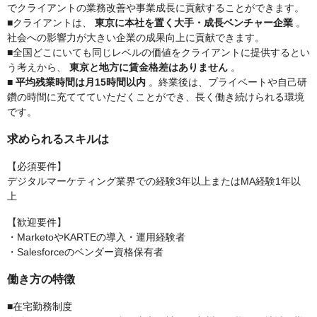
でクライアントの業務改善や事業成長に貢献することができます。
■クライアントは、
東京に本社を置く大手・成長ベンチャー企業
。
社会への影響力が大きい企業の成果向上に貢献できます。
■全国どこにいても同じレベルの価値をクライアントに提供するとい
う考えから、
東京と地方に賃金格差はありません
。
■
平均残業時間は月15時間以内
。終業後は、プライベートや自己研
鑽の時間に充ててていただくことができ、長く働き続けられる環境
です。
求められるスキルは
【必須要件】
デジタルマーケティング業界での経験3年以上またはMA経験1年以
上
【歓迎要件】
・MarketoやKARTEの導入・運用経験者
・Salesforceのベンダー資格保有者
働き方の特徴
■在宅勤務制度