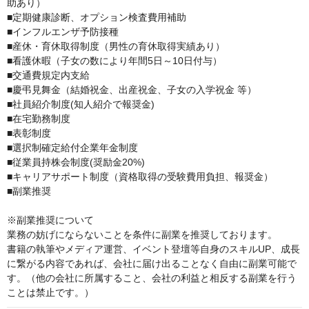
助あり）

■定期健康診断、オプション検査費用補助

■インフルエンザ予防接種

■産休・育休取得制度（男性の育休取得実績あり）

■看護休暇（子女の数により年間5日～10日付与）

■交通費規定内支給

■慶弔見舞金（結婚祝金、出産祝金、子女の入学祝金 等）

■社員紹介制度(知人紹介で報奨金)

■在宅勤務制度

■表彰制度

■選択制確定給付企業年金制度

■従業員持株会制度(奨励金20%)

■キャリアサポート制度（資格取得の受験費用負担、報奨金）

■副業推奨

※副業推奨について

業務の妨げにならないことを条件に副業を推奨しております。

書籍の執筆やメディア運営、イベント登壇等自身のスキルUP、成長
に繋がる内容であれば、会社に届け出ることなく自由に副業可能で
す。（他の会社に所属すること、会社の利益と相反する副業を行う
ことは禁止です。）