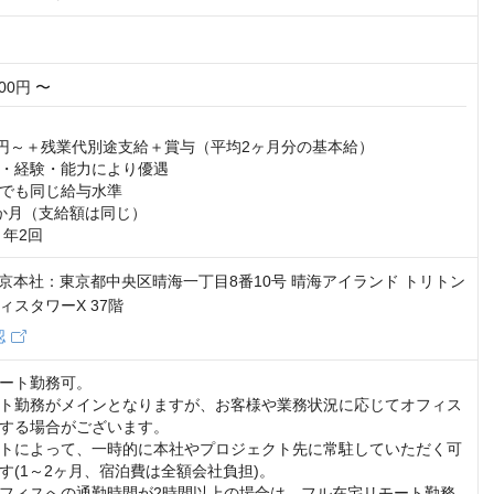
000円 〜
05円～＋残業代別途支給＋賞与（平均2ヶ月分の基本給）

・経験・能力により優遇

でも同じ給与水準

か月（支給額は同じ）

：年2回
7 東京本社：東京都中央区晴海一丁目8番10号 晴海アイランド トリトン
ィスタワーX 37階
認
ート勤務可。

ト勤務がメインとなりますが、お客様や業務状況に応じてオフィス
する場合がございます。

トによって、一時的に本社やプロジェクト先に常駐していただく可
す(1～2ヶ月、宿泊費は全額会社負担)。

フィスへの通勤時間が2時間以上の場合は、フル在宅リモート勤務