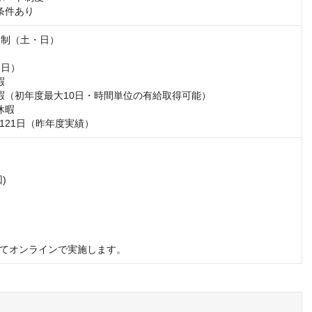
条件あり
制（土・日）

日）



暇（初年度最大10日・時間単位の有給取得可能）

暇

121日（昨年度実績）


てオンラインで実施します。