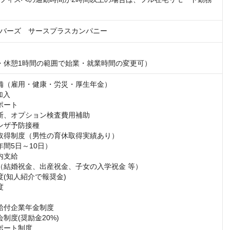
バーズ　サースプラスカンパニー
・休憩1時間の範囲で始業・就業時間の変更可）
備（雇用・健康・労災・厚生年金）

入

ート

断、オプション検査費用補助

ンザ予防接種

取得制度（男性の育休取得実績あり）

間5日～10日）

支給

（結婚祝金、出産祝金、子女の入学祝金 等）

(知人紹介で報奨金)



給付企業年金制度

制度(奨励金20%)

ポート制度
