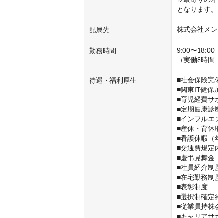
となります。
株式会社メン
配属先
9:00〜18:00

勤務時間
（実働8時間
■社会保険完
待遇・福利厚生
■関東IT健保加
■育児経費サポ
■定期健康診
■インフルエ
■産休・育休
■看護休暇（年
■交通費規定内
■慶弔見舞金
■社員紹介制度
■在宅勤務制度
■表彰制度

■選択制確定
■従業員持株会
■キャリアサ