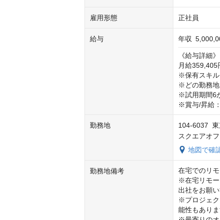
雇用形態
正社員
給与
年収
5,000,
《給与詳細》

月給359,4
※保有スキル
※どの勤務地
※試用期間6
※賞与/昇給
勤務地
104-603
スクエアオフ
地図で確
在宅でのリモ
勤務地備考
※在宅リモー
出社をお願い
※プロジェク
能性もありま
※最寄りのオ