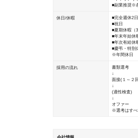
■副業推奨※
■完全週休2日
休日/休暇
■祝日

■夏期休暇（3
■年末年始休暇
■年次有給休
■慶弔・特別休
※年間休日　
書類選考

採用の流れ
↓

面接(１～２回)
↓

(適性検査)

↓

オファー

※選考はすべ
会社情報