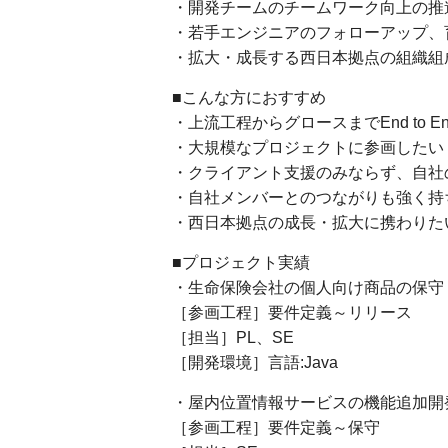
・開発チームのチームワーク向上の推
・若手エンジニアのフォローアップ、
・拡大・成長する西日本拠点の組織組
■こんな方におすすめ
・上流工程からグロースまでEnd to 
・大規模なプロジェクトに参画したい
・クライアント支援のみならず、自社
・自社メンバーとのつながりも強く持
・西日本拠点の成長・拡大に携わりた
■プロジェクト実績
・生命保険会社の個人向け商品の保守 
［参画工程］要件定義～リリース
［担当］PL、SE
［開発環境］言語:Java
・屋内位置情報サービスの機能追加​開
［参画工程］要件定義～保守