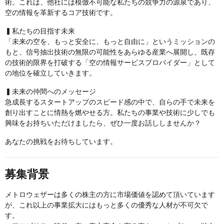
術。これは、他社には模倣不可能な私たちの競争力の源泉であり、
空の情報を革新するコア技術です。
▍私たちの目指す未来
「未来の空を、もっと安全に、もっと自由に」というミッションの
もと、信号抽出技術の無限の可能性をあらゆる産業へ展開し、既存
の技術的限界を打破する「空の情報サービスプロバイダー」として
の地位を確立していきます。
▍未来の仲間へのメッセージ
急成長するスタートアップのスピード感の中で、自らの手で未来を
創り出すことに情熱を燃やせる方。私たちの事業や技術に少しでも
興味をお持ちいただけましたら、ぜひ一度お話ししませんか？
あなたの挑戦をお待ちしています。
募集背景
メトロウェザーは多くの株主の方に市場価値を認めて頂いています
が、これ以上の事業拡大にはもっと多くの優秀な人材が不可欠で
す。