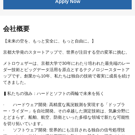
Apply Now
会社概要
【未来の空を、もっと安全に、もっと自由に。】
京都大学発のスタートアップで、世界が注目する空の変革に挑む。
メトロウェザーは、京都大学で30年にわたり培われた最先端のレー
ダー技術とビッグデータ活用を原点とするテクノロジースタートア
ップです。創業から10年、私たちは独自の技術で着実に成長を続け
てきました。
▍私たちの強み：ハードとソフトの両輪で未来を拓く
· ハードウェア開発: 高精度な風況観測を実現する「ドップラ
ー・ライダー」を自社開発。その卓越した測定技術は、気象分野に
とどまらず、船舶、航空、防衛といった多様な領域で新たな可能性
を切り拓いています。
· ソフトウェア開発: 世界的にも注目される独自の信号処理技