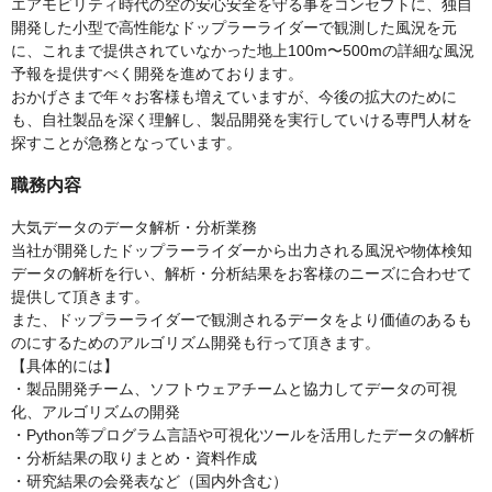
エアモビリティ時代の空の安心安全を守る事をコンセプトに、独自
開発した小型で高性能なドップラーライダーで観測した風況を元
に、これまで提供されていなかった地上100m〜500mの詳細な風況
予報を提供すべく開発を進めております。
おかげさまで年々お客様も増えていますが、今後の拡大のために
も、自社製品を深く理解し、製品開発を実行していける専門人材を
探すことが急務となっています。
職務内容
大気データのデータ解析・分析業務
当社が開発したドップラーライダーから出力される風況や物体検知
データの解析を行い、解析・分析結果をお客様のニーズに合わせて
提供して頂きます。
また、ドップラーライダーで観測されるデータをより価値のあるも
のにするためのアルゴリズム開発も行って頂きます。
【具体的には】
・製品開発チーム、ソフトウェアチームと協力してデータの可視
化、アルゴリズムの開発
・Python等プログラム言語や可視化ツールを活用したデータの解析
・分析結果の取りまとめ・資料作成
・研究結果の会発表など（国内外含む）