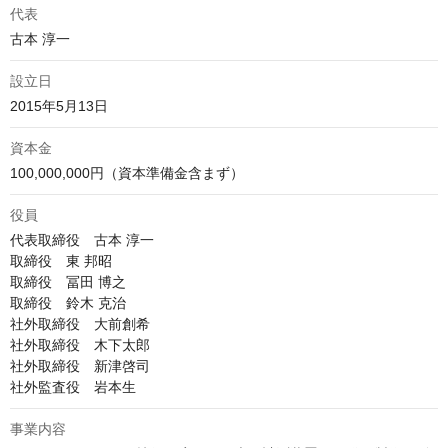
代表
古本 淳一
設立日
2015年5月13日
資本金
100,000,000円（資本準備金含まず）
役員
代表取締役　古本 淳一

取締役　東 邦昭

取締役　冨田 博之

取締役　鈴木 克治

社外取締役　大前創希

社外取締役　木下太郎

社外取締役　新津啓司

社外監査役　岩本生
事業内容