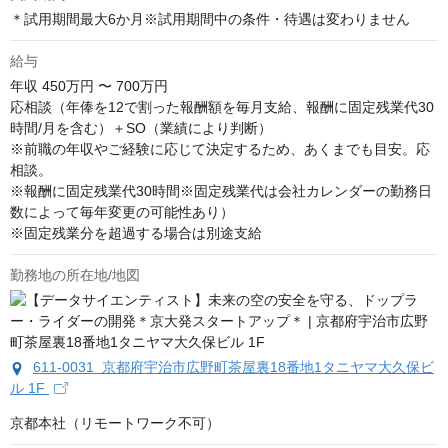
＊試用期間最大6か月※試用期間中の条件・待遇は変わりません
給与
年収
450万円 〜 700万円
応相談（年俸を12で割った報酬額を毎月支給、報酬に固定残業代30
時間/月を含む）＋SO（業績により判断）

※前職の年収やご経験に応じて決定するため、あくまでも目安。応
相談。

※報酬に固定残業代30時間※固定残業代は会社カレンダーの勤務日
数によって毎年変更の可能性あり）

※固定残業分を超過する場合は別途支給
勤務地の所在地/地図
611-0031 京都府宇治市広野町茶屋裏18番地1タニヤマ大久保ビ
ル 1F
京都本社（リモートワーク不可）