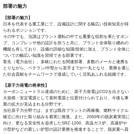
部署の魅力
【部署の魅力】
日本を代表する重工業にて、設備設計に関する幅広い技術知見が得
られるポジションです。
その中でも、当課はプラント運転の中でも重要な役割を果たすポン
プ、コンプレッサ他の設計を担うと共に、プラント全体取り纏めの
機能も有しており、設備の詳細な知識/技術に加え、プラント全体に
ついての幅広い知識を習得できる部署です。
客先（電力会社）、多岐にわたる関連部署、多数のメーカと連携を
とりながら、ベテラン/中堅から若手までが一丸となり、業務を通じ
た社会貢献をチームワークで達成していく活気あふれる組織です。
【原子力発電の将来性】
カーボンニュートラル達成のために、原子力発電はCO2を出さない
大規模・安定電源として基幹電源と位置付けられており、今後も事
業の拡大が見込まれる分野です。
当社原子力分野では、まずは既存プラントの再稼働、燃料サイクル
確立に向けた取り組みを着実に推進。また、2050年の脱炭素実現に
向け、更なる安全性を追求したSRZ-1200、高温ガス炉、高速炉や
小型炉などの新しい炉型の設計業務を推進することで、脱炭素へ貢