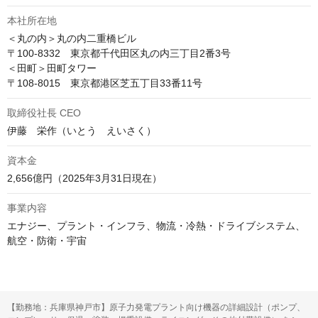
本社所在地
＜丸の内＞丸の内二重橋ビル

〒100-8332　東京都千代田区丸の内三丁目2番3号

＜田町＞田町タワー

〒108-8015　東京都港区芝五丁目33番11号
取締役社長 CEO
伊藤　栄作（いとう　えいさく）
資本金
2,656億円（2025年3月31日現在）
事業内容
エナジー、プラント・インフラ、物流・冷熱・ドライブシステム、

航空・防衛・宇宙
【勤務地：兵庫県神戸市】原子力発電プラント向け機器の詳細設計（ポンプ、