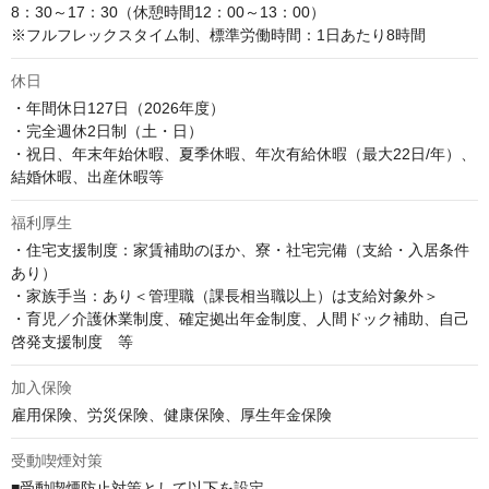
8：30～17：30（休憩時間12：00～13：00）

※フルフレックスタイム制、標準労働時間：1日あたり8時間
休日
・年間休日127日（2026年度）

・完全週休2日制（土・日）

・祝日、年末年始休暇、夏季休暇、年次有給休暇（最大22日/年）、
結婚休暇、出産休暇等
福利厚生
・住宅支援制度：家賃補助のほか、寮・社宅完備（支給・入居条件
あり）

・家族手当：あり＜管理職（課長相当職以上）は支給対象外＞

・育児／介護休業制度、確定拠出年金制度、人間ドック補助、自己
啓発支援制度　等
加入保険
雇用保険、労災保険、健康保険、厚生年金保険
受動喫煙対策
■受動喫煙防止対策として以下を設定
