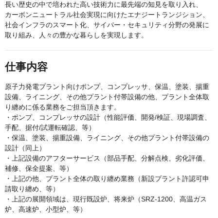
長い歴史の中で培われた高い技術力に最先端の知見を取り入れ、
カーボンニュートラル社会実現に向けたエナジートランジション、
社会インフラのスマート化、サイバー・セキュリティ分野の発展に
取り組み、人々の豊かな暮らしを実現します。
仕事内容
原子力発電プラント向けポンプ、コンプレッサ、保温、塗装、揚重
設備、ライニング、その他プラント付帯設備の他、プラント全体取
り纏めに係る業務をご担当頂きます。
・ポンプ、コンプレッサの設計（性能評価、開発/検証、現場調査、
手配、据付/試運転確認、等）
・保温、塗装、揚重設備、ライニング、その他プラント付帯設備の
設計（同上）
・上記設備のアフターサービス（部品手配、分解点検、劣化評価、
補修、保全提案、等）
・上記の他、プラント全体の取り纏め業務（新設プラント許認可申
請取り纏め、等）
・上記の展開領域は、現行既設炉、将来炉（SRZ-1200、高温ガス
炉、高速炉、小型炉、等）