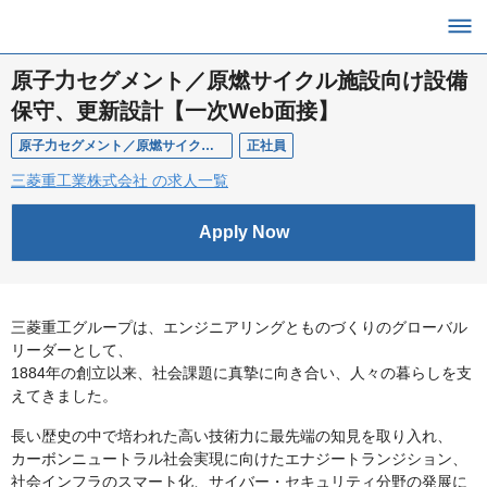
原子力セグメント／原燃サイクル施設向け設備
保守、更新設計【一次Web面接】
原子力セグメント／原燃サイクル施設向け設備保守、更新設計【一次Web面接】
正社員
三菱重工業株式会社 の求人一覧
Apply Now
三菱重工グループは、エンジニアリングとものづくりのグローバル
リーダーとして、
1884年の創立以来、社会課題に真摯に向き合い、人々の暮らしを支
えてきました。
長い歴史の中で培われた高い技術力に最先端の知見を取り入れ、
カーボンニュートラル社会実現に向けたエナジートランジション、
社会インフラのスマート化、サイバー・セキュリティ分野の発展に