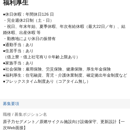
福利厚生
●休日休暇：年間休日126 日
・完全週休2日制（土・日）
・祝日、年末年始、夏季休暇、年次有給休暇（最大22日／年）、結
婚休暇、出産休暇 等
・勤務地により休日の振替有
●通勤手当：あり
●住居手当：あり
（借上寮・借上社宅有り※年齢上限あり）
●家族手当：あり
●社会保険：雇用保険、労災保険、健康保険、厚生年金保険
●福利厚生：住宅融資、育児・介護休業制度、確定拠出年金制度など
●フレックスタイム制度あり（コアタイム無し）
募集要項
職種 / 募集ポジション名
原子力セグメント／原燃サイクル施設向け設備保守、更新設計【一
次Web面接】