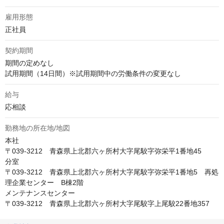
雇用形態
正社員
契約期間
期間の定めなし

試用期間（14日間）※試用期間中の労働条件の変更なし
給与
応相談
勤務地の所在地/地図
本社

〒039-3212　青森県上北郡六ヶ所村大字尾駮字弥栄平1番地45

分室

〒039-3212　青森県上北郡六ヶ所村大字尾駮字弥栄平1番地5　再処
理企業センター　B棟2階

メンテナンスセンター

〒039-3212　青森県上北郡六ヶ所村大字尾駮字上尾駮22番地357