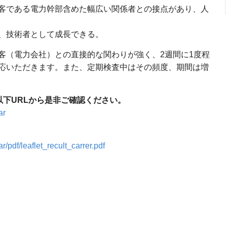
客である電力幹部含めた幅広い関係者との接点があり、人
、技術者として成長できる。
客（電力会社）との直接的な関わりが強く、2週間に1度程
応いただきます。また、定期検査中はその頻度、期間は増
以下URLから是非ご確認ください。
ar
/pdf/leaflet_recult_carrer.pdf