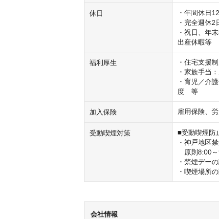
・年間休日12
休日
・完全週休2
・祝日、年末
出産休暇等
・住宅支援制
福利厚生
・家族手当：
・育児／介護
度　等
雇用保険、労
加入保険
■受動喫煙防
受動喫煙対策
・神戸地区禁
　原則8:00～9
・禁煙デーの
・喫煙場所の
会社情報