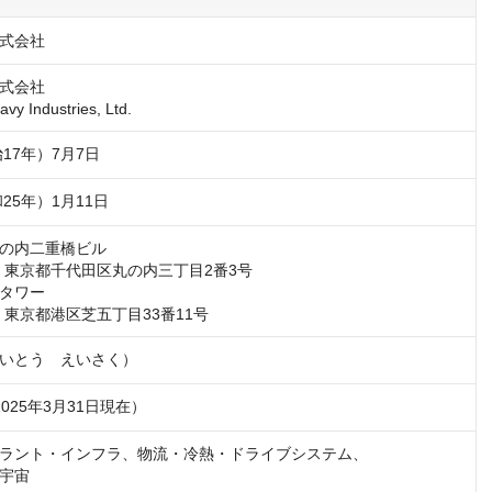
式会社
式会社

avy Industries, Ltd.
治17年）7月7日
和25年）1月11日
の内二重橋ビル

32　東京都千代田区丸の内三丁目2番3号

タワー

15　東京都港区芝五丁目33番11号
いとう　えいさく）
2025年3月31日現在）
ラント・インフラ、物流・冷熱・ドライブシステム、

宇宙