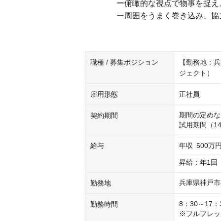
ー俯瞰的な視点で物事を捉え、バ
ー周囲をうまく巻き込み、協力し
職種 / 募集ポジション
【勤務地：兵
ジェクト）
雇用形態
正社員
期間の定めな
契約期間
試用期間（1
給与
年収
500万円
昇給：年1回
兵庫県神戸市
勤務地
8：30～17：
勤務時間
※フルフレッ