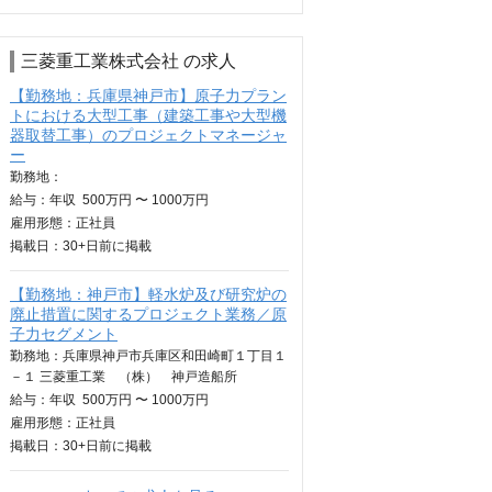
三菱重工業株式会社 の求人
【勤務地：兵庫県神戸市】原子力プラン
トにおける大型工事（建築工事や大型機
器取替工事）のプロジェクトマネージャ
ー
勤務地：
給与：
年収
500万円 〜 1000万円
雇用形態：正社員
掲載日：
30+日
前に掲載
【勤務地：神戸市】軽水炉及び研究炉の
廃止措置に関するプロジェクト業務／原
子力セグメント
勤務地：兵庫県神戸市兵庫区和田崎町１丁目１
－１ 三菱重工業 （株） 神戸造船所
給与：
年収
500万円 〜 1000万円
雇用形態：正社員
掲載日：
30+日
前に掲載