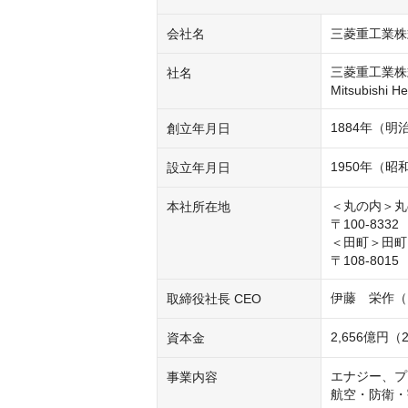
会社名
三菱重工業株
三菱重工業株
社名
Mitsubishi He
1884年（明
創立年月日
1950年（昭
設立年月日
＜丸の内＞丸
本社所在地
〒100-83
＜田町＞田町
〒108-80
伊藤　栄作（
取締役社長 CEO
2,656億円（
資本金
エナジー、プ
事業内容
航空・防衛・