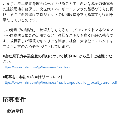
います。廃止措置を確実に完了させることで、新たな原子力発電所
の建設用地を確保し、次世代エネルギーインフラの基盤づくりに貢
献。まさに新規建設プロジェクトの初期段階を支える重要な役割を
果たしているのです。
この分野での経験は、技術力はもちろん、プロジェクトマネジメン
トや国際的な知見の活用力など、多様なスキルを磨く絶好の機会で
す。成長著しい環境でキャリアを築き、社会に大きなインパクトを
与えたい方のご応募をお待ちしています。
■当社原子力事業全般の詳細について以下URLから是非ご確認くだ
さい。
https://www.mhi.com/jp/business/nuclear
■応募をご検討の方向けリーフレット
https://www.mhi.com/jp/business/nuclear/pdf/leaflet_recult_carrer.pdf
応募要件
必須条件