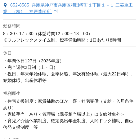
652-8585 兵庫県神戸市兵庫区和田崎町１丁目１－１ 三菱重工
業 （株） 神戸造船所
勤務時間
8：30～17：30（休憩時間12：00～13：00）

※フルフレックスタイム制、標準労働時間：1日あたり8時間
休日
・年間休日127日（2026年度）

・完全週休2日制（土・日）

・祝日、年末年始休暇、夏季休暇、年次有給休暇（最大22日/年）、
結婚休暇、出産休暇等
福利厚生
・住宅支援制度：家賃補助のほか、寮・社宅完備（支給・入居条件
あり）

・家族手当：あり＜管理職（課長相当職以上）は支給対象外＞

・育児／介護休業制度、確定拠出年金制度、人間ドック補助、自己
啓発支援制度　等