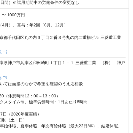
4日間）※試用期間中の労働条件の変更なし
 〜 1000万円
（4月）、賞与：年2回（6月、12月）
32 東京都千代田区丸の内３丁目２番３号丸の内二重橋ビル 三菱重工業
認
85 兵庫県神戸市兵庫区和田崎町１丁目１－１ 三菱重工業 （株） 神戸
認
いては面接のなかで希望を確認のうえ応相談
30（休憩時間12：00～13：00）

クスタイム制、標準労働時間：1日あたり8時間
7日（2026年度実績）

日制（土・日）

年始休暇、夏季休暇、年次有給休暇（最大22日/年）、結婚休暇、