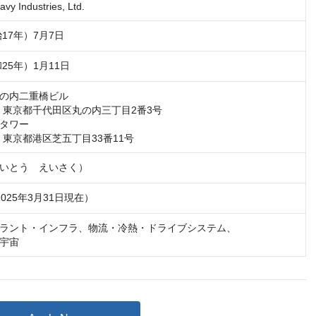
avy Industries, Ltd.
治17年）7月7日
和25年）1月11日
の内二重橋ビル

32　東京都千代田区丸の内三丁目2番3号

タワー

15　東京都港区芝五丁目33番11号
いとう　えいさく）
2025年3月31日現在）
ラント・インフラ、物流・冷熱・ドライブシステム、

宇宙