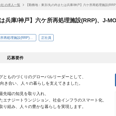
社 の求人一覧
【勤務地：東京/丸の内または兵庫/神戸】六ケ所再処理施設(RRP
兵庫/神戸】六ケ所再処理施設(RRP)、J-M
【勤務地：東京/丸の内または兵庫/神戸】六ケ所再処理施設(RRP)、J-MOX施設の竣工に向けたプロジェクト業務
正社員
応募要件
グとものづくりのグローバルリーダーとして、
に向き合い、人々の暮らしを支えてきました。
最先端の知見を取り入れ、
たエナジートランジション、社会インフラのスマート化、
取り組み、人々の豊かな暮らしを実現します。