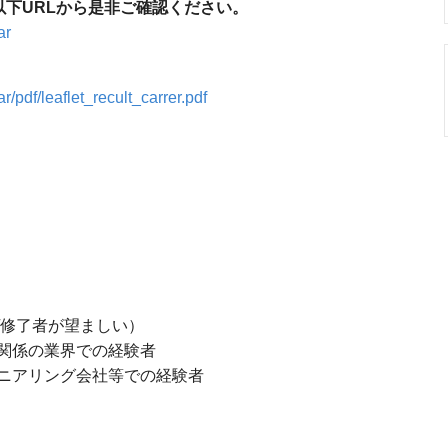
以下URLから是非ご確認ください。
ar
/pdf/leaflet_recult_carrer.pdf
修了者が望ましい）
係の業界での経験者
アリング会社等での経験者