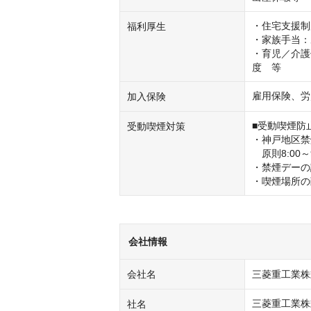
・住宅支援制
福利厚生
・家族手当：
・育児／介護
度　等
雇用保険、労
加入保険
■受動喫煙防
受動喫煙対策
・神戸地区禁
　原則8:00～9
・禁煙デーの
・喫煙場所の
会社情報
会社名
三菱重工業株
三菱重工業株
社名