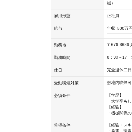
械）
雇用形態
正社員
給与
年収
500万円
〒676-86
勤務地
8：30～17
勤務時間
完全週休二日
休日
敷地内喫煙可
受動喫煙対策
【学歴】

必須条件
・大学卒もし
【経験】

・機械関係の
【経験・スキ
希望条件
・発電、環境