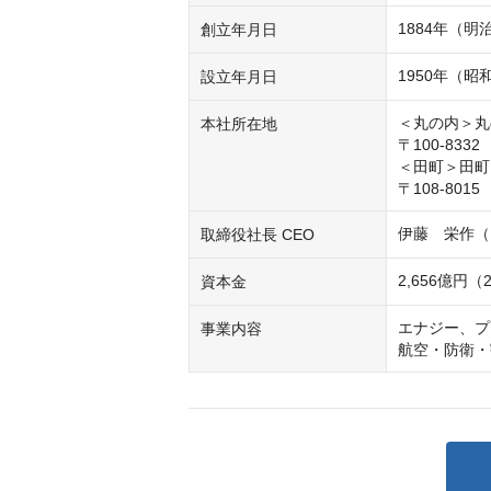
1884年（明
創立年月日
1950年（昭
設立年月日
＜丸の内＞丸
本社所在地
〒100-83
＜田町＞田町
〒108-80
伊藤　栄作（
取締役社長 CEO
2,656億円（
資本金
エナジー、プ
事業内容
航空・防衛・