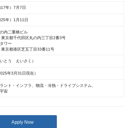
治17年）7月7日
和25年）1月11日
の内二重橋ビル

32　東京都千代田区丸の内三丁目2番3号

タワー

15　東京都港区芝五丁目33番11号
いとう　えいさく）
2025年3月31日現在）
ラント・インフラ、物流・冷熱・ドライブシステム、

宇宙
Apply Now