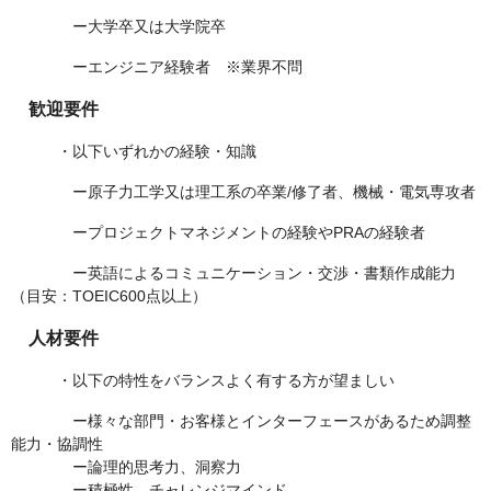
ー大学卒又は大学院卒
ーエンジニア経験者 ※業界不問
歓迎要件
・以下いずれかの経験・知識
ー原子力工学又は理工系の卒業/修了者、機械・電気専攻者
ープロジェクトマネジメントの経験やPRAの経験者
ー英語によるコミュニケーション・交渉・書類作成能力
（目安：TOEIC600点以上）
人材要件
・以下の特性をバランスよく有する方が望ましい
ー様々な部門・お客様とインターフェースがあるため調整
能力・協調性
ー論理的思考力、洞察力
ー積極性、チャレンジマインド