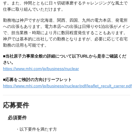
す。また、仲間とともに日々切磋琢磨するチャレンジングな風土で
仕事に取り組んでいただけます。
勤務地は神戸ですが北海道、関西、四国、九州の電力本店、発電所
への出張もあります。電力本店への出張は日帰りや1泊出張がメイン
で、担当業務・時期により月に数回程度発生することもあります。
神戸では基本的に出社しての勤務となりますが、必要に応じて在宅
勤務の活用も可能です。
■当社原子力事業全般の詳細について以下URLから是非ご確認くだ
さい。
https://www.mhi.com/jp/business/nuclear
■応募をご検討の方向けリーフレット
https://www.mhi.com/jp/business/nuclear/pdf/leaflet_recult_carrer.pdf
応募要件
必須要件
・以下要件を満たす方