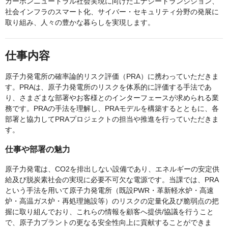
カーボンニュートラル社会実現に向けたエナジートランジション、
社会インフラのスマート化、サイバー・セキュリティ分野の発展に
取り組み、人々の豊かな暮らしを実現します。
仕事内容
原子力発電所の確率論的リスク評価（PRA）に携わっていただきま
す。PRAは、原子力発電所のリスクを体系的に評価する手法であ
り、さまざまな部署やお客様とのインターフェースが求められる業
務です。PRAの手法を理解し、PRAモデルを構築するとともに、各
部署と協力してPRAプロジェクトの担当や推進を行っていただきま
す。
仕事や部署の魅力
原子力発電は、CO2を排出しない設備であり、エネルギーの安定供
給及び脱炭素社会の実現に必要不可欠な電源です。当課では、PRA
という手法を用いて原子力発電所（既設PWR・革新軽水炉・高速
炉・高温ガス炉・再処理施設等）のリスクの定量化及び脆弱点の把
握に取り組んでおり、これらの情報を顧客へ提供/協議を行うこと
で、原子力プラントの更なる安全性向上に貢献することができま