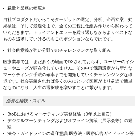
裁量と業務の幅広さ
自社プロダクトだからこそターゲットの選定、分析、企画立案、効
果検証、そして最適化まで、全ての工程に仕組み作りから関わって
いただきます。トライアンドエラーを繰り返しながらよりベストな
ものを追求していけるのもこのポジションならではです。
社会的意義が強い分野でのチャレンジングな取り組み
医療業界では、まだ多くの場面でDXされておらず、ユーザーのイシ
ューやニーズが顕在化していません。その中で課題設定から新たな
マーケティング手法の確率までを開拓していくチャレンジングな環
境です。社会実装されれば多くの人にとって医療がより身近で簡単
なものになり、人生の選択肢を増やすことに繋がります。
必要な経験・スキル
BtoBにおけるマーケティング実務経験（3年以上目安）
デジタルマーケティングおよびオフライン施策（展示会等）の経
験
法令・ガイドラインの遵守意識:医療法・医療広告ガイドライン等