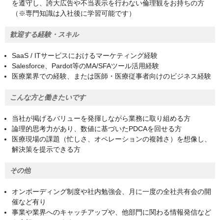
を遵守し、誇大広告や不当表示を行わない倫理観をお持ちの方
（※専門知識は入社後に学習可能です）
歓迎する経験・スキル
SaaS / ITサービスにおけるマーケティング経験
Salesforce、Pardot等のMA/SFAツール活用経験
医療業界での経験、または医師・医療従事者向けのビジネス経験
こんな方と働きたいです
当社が掲げるバリューを発揮しながら業務に取り組める方
論理的思考力があり、数値に基づいたPDCAを回せる方
医療現場の課題（忙しさ、オペレーションの複雑さ）を想像し、
解決策を提示できる方
その他
オンボーディング制度や社内勉強会、月に一度の全社共有会の開
催など有り
事業や業界へのキャッチアップや、他部門に関わる情報発信など