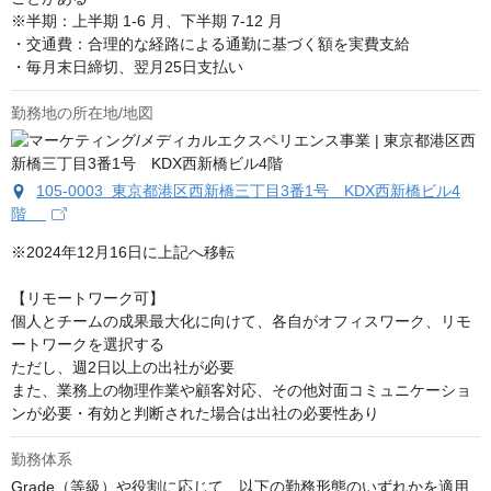
※半期：上半期 1-6 月、下半期 7-12 月

・交通費：合理的な経路による通勤に基づく額を実費支給

・毎月末日締切、翌月25日支払い
勤務地の所在地/地図
105-0003 東京都港区西新橋三丁目3番1号 KDX西新橋ビル4
階
※2024年12月16日に上記へ移転

【リモートワーク可】

個人とチームの成果最大化に向けて、各自がオフィスワーク、リモ
ートワークを選択する

ただし、週2日以上の出社が必要

また、業務上の物理作業や顧客対応、その他対面コミュニケーショ
ンが必要・有効と判断された場合は出社の必要性あり
勤務体系
Grade（等級）や役割に応じて、以下の勤務形態のいずれかを適用