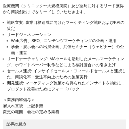
医療機関（クリニック〜大規模病院）及び薬局に対するリード獲得
から商談創出までをリードしていただきます。
戦略立案: 事業目標達成に向けたマーケティング戦略およびKPIの
策定
リードジェネレーション:
Web広告、SEO、コンテンツマーケティングの企画・運用
学会・展示会への出展企画、共催セミナー（ウェビナー）の企
画・運営
リードナーチャリング: MAツールを活用したメールマーケティン
グ、ホワイトペーパー制作などによる検討度合いの引き上げ
セールス連携: インサイドセールス・フィールドセールスと連携し
た、商談化率・受注率向上のための施策実行
開発連携: マーケティング施策から得られたインサイトを抽出し、
プロダクト改善のためにフィードバック
＜業務内容備考＞
雇入れ直後：上記参照
変更の範囲：会社の定める業務
仕事の魅力