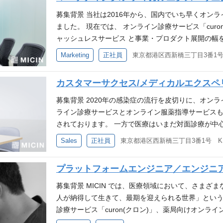
それぞれの状況を深く理解した上で、最適な仕組み
ができます。 ・ビジョン・ミッションの下に複数の
らこそポテンシャルが大きく、医療ほど社会に影響
模は問わない） その他 オンボーディング制度や社
するミッションを担う方を募集いたします。 仕事内
募集背景 当社は2016年から、国内でいち早くオンラ
ケアスタートアップは数多くありますが、これほど
ています。 メディカルエクスペリエンス事業部の中でも
り 事業や業界へのキャッチアップや、他部門に関わる
さまざまな施策を実現・スケールさせるための仕組
ました。 現在では、 オンライン診療サービス「cur
している会社はありません。各プロダクトの提供価
といったフェーズにあり、今回のサービスは0→1フ
(Windows/Mac※選択可)、ソフトウェア・書籍
具体的には、 新規サービス・機能・施策等に関連す
ャッシュレスサービス と事業・プロダクト展開の幅
を想像しながら、医療領域だからこそ求められる安
ち上げ期といった色々なフェーズのプロダクトに関わ
とも多くありますので、更に磨きをかけていくため
契約・請求・売上計上・アカウント発行など） 事業
療もカバーし、患者の新たな医療体験の創造に挑戦し
の事業性を踏まえつつ、将来的なプロダクト間の連
のプロダクトは、ユーザーからの問い合わせのうち
Marketing
正社員
に関連する事業部内メンバーや取引先との連携・コミ
関・薬局に当社サービスの価値（診療の効率化、患
ャーの設計・実装する技術的な面白みがあります。 
スタマーサポートチーム（電話やメールなどの一次
によって、事業推進に関わる分析・資料作成等もお任
導入数を最大化するための戦略的マーケティング担当
なフェーズのプロダクトに関わることができます。 
題を精査し解決に当たるサポートエンジニアが入り運
カスタマーサクセス/メディカルエクスペ
しては、面談・面接時にご説明させてください。 な
ック〜大規模病院）及び薬局に対するリード獲得か
織の進化をご自身の手でリードしていくチャレンジが
環境をしっかりと整えているため、安定基盤の中、
業・組織状況により、担当範囲が変わる可能性がご
戦略立案: 事業目標達成に向けたマーケティング戦略お
募集背景 2020年の感染症の流行を皮切りに、オン
クスペリエンス事業部のプロダクト開発には約10名
す。 オンライン診療サービス「curon」のフロントエン
ご志向性、キャリアビジョン等をお伺いしつつ、ご相
Web広告、SEO、コンテンツマーケティングの企画
ライン診療サービスとオンライン服薬指導サービスも、
主たる担当プロダクトを持ちつつも、各プロダクト
数多くの機能を搭載しているのでシステムのボリュー
れ直後：上記参照 変更の範囲：会社の定める業務 必
ナー（ウェビナー）の企画・運営 リードナーチャリン
されております。 一方で医療はいまだ対面診療が中心
必要なプロジェクトに適宜アサインする形です。 ま
せる動き」を心がけていることから、数々のノウハウ
ップにおけるビジネスオペレーション、営業推進業務
ング、ホワイトペーパー制作などによる検討度合いの引
診療で利用できる『通院専用キャッシュレス決済サ
ルスタックに対応しています。 必要な経験・スキル 
ています。 開発チームについて メディカルエクスペ
Sales
正社員
界等での業務改善経験（2年以上） 歓迎する経験・ス
ス・フィールドセールスと連携した、商談化率・受注率
さんが医療機関を受診する際の受付・会計・薬の受
開発におけるテックリードの経験 システム要件定義
のエンジニアが携わっています。 毎週エンジニアと
領域でのご経験 こんな方と働きたいです 当社のビジ
ティング施策から得られたインサイトを抽出し、プロ
院が可能なクリニック専用のキャッシュレス決済サー
たシステム構築、技術選定の経験 コードレビューの経
など技術者間での連携ができるよう努めています。 
ではなく、「どうすれば実現できるか」をオペレーシ
プラットフォームエンジニア／エンジニ
内容備考＞ 雇入れ直後：上記参照 変更の範囲：会社
持つ、豊富な医療機関や薬局との接点を活かし、対
を組みプロダクト開発を行なった経験 自ら積極的に
のメンバーと共に創出して行くなど、一人一人のメ
求められる対応が得意な方 自律的に業務を進めなが
さ 自社プロダクトだからこそターゲットの選定、分
づくりを実現すべく、より多くの患者さんや医療機
プロダクトを改善していった経験 プロダクト開発に
り組んでいます。 ＜開発フロー＞ 基本的にはスプ
募集背景 MICIN では、医療領域において、さまざ
大切にできる方 その他 オンボーディング制度や社
で、全ての工程に仕組み作りから関わっていただき
ます。 今後の更なる利用拡大と、導入先の支援に力
験 歓迎する経験・スキル プロジェクトもしくはプロダク
けています。日々ユーザーとなってくださる、医療
人が納得して生きて、最期を迎えられる世界」とい
り 事業や業界へのキャッチアップや、他部門に関わる
よりベストなものを追求していけるのもこのポジショ
集します。 仕事内容 キャッシュレス決済サービス
aformなど）の構築・運用経験 SaaS、医療／ヘルスケア
に取り組むことができています。 短期的な要望と、
診療サービス「curon(クロン)」、薬局向けオンライ
(Windows/Mac※選択可)、ソフトウェア・書籍
のチャレンジングな取り組み 医療業界では、まだ多
します。具体的には以下のような業務となります。 
sを用いた開発経験
る、開発の双方が優先順位付けされながら週次/隔週
ト」、オンライン治験サービス「MiROHA」のほか