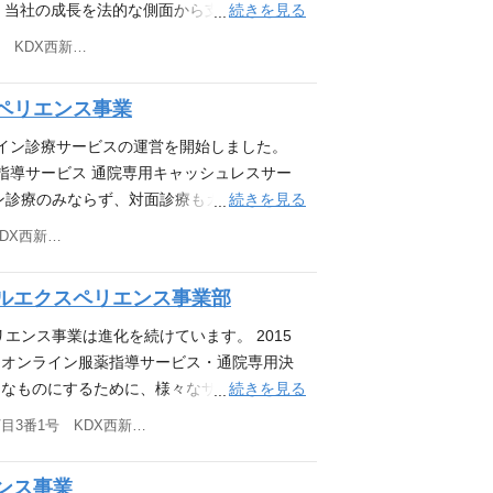
保 ・プロダクトビジョンの共有、事業責任
ながら体験設計・UX/UIデザインを行った
業部において、新しく立ち上げたオンライン処
rraformなど）の構築・運用経験 SaaS、
続きを見る
。 当社の成長を法的な側面から支え、事業と
開発生産性への意識、開発生産性の維持・向
がら、プロジェクトを完遂させた経験 PRD
／開発／運用をお任せします。 具体的に
Railsを用いた開発経験
う法務担当者を募集します。 仕事内容 企業
東京都港区西新橋三丁目3番1号 KDX西新橋ビル4階
どが不足していると考えています。 その結
ドキュメンテーション 内製のプロダクトチ
ービスサイト ・オンライン診察の際に医療機
T事業や保険事業特有の法的課題への対応を
 ・開発スピードが落ちることでプロダクト成
いずれかのご経験をお持ちの方 新規サービ
ム ・顧客管理システム ・外部APIとの連携
ます。 契約法務 コンプライアンス・リス
ペリエンス事業
ドが最大化されていない といった課題が生じ
経験 製薬や医療機器に関する知識・関連企業
フルスタックに担当いただきます。 フロン
規程の整備・運用、法務研修の実施 コーポ
業部のプロダクト開発をリードし、より良い
層や事業部長レイヤーと共に戦略検討を行っ
railsを用いた開発となります。 ※プロダクトの
務 知的財産権（特許、商標）の管理、ライセ
ライン診療サービスの運営を開始しました。
にご参画いただきたいと考えています。 お
課題や医療ドメインの様々な知識に対して積極
ただきます。 ＜業務の進め方＞ PdM、D
弁護士との連携 必要な経験・スキル 弁護
指導サービス 通院専用キャッシュレスサー
部において、オンライン診療サービス「クロ
できる方 将来の未来をワクワクしながら妄
 ユーザーが患者、医療機関、薬局と多岐にわ
界不問） 契約書の作成・審査・交渉を自律的
続きを見る
ン診療のみならず、対面診療もカバーし、患
トの技術リードをお任せします。 以下のよ
えていける方 課題がある難しい状況でも、
す。 自身でプロダクトに責任を持って開発
活動に必要な基本的な法律知識 部門横断的な
更なる事業拡大に向け、ビジネス面での様々
東京都港区西新橋三丁目3番1号 KDX西新橋ビル4階
現をリードしていただくことを期待していま
 メンバー間で意見の相違があっても、目的
ります。 医療制度やビジネス上の要件を理
実行力 Word, Excel, PowerPoi
仕事内容 医療機関・薬局・患者向けのプロダ
ての、提供価値最大化に向けたプロダクトの
 オンボーディング制度や社内勉強会、月に一
ずつ学習していただく必要はありますが、ビ
ルスケア、製薬、医療機器、IT業界での法務実
おいて、以下の組織をリードしていただきた
リング、複雑な業務記録の不足のない記録 ・
ッチアップや、他部門に関わる情報発信など
話し合い／質問しながら理解を深め、開発を
ルエクスペリエンス事業部
 当社のビジョンと事業内容への共感 「でき
）向けのセールス 医療機関（クリニック・病
上記を実現するための、ID連携・データ連携
選択可)、ソフトウェア・書籍購入サポート有り ま
ムについて＞ メディカルエクスペリエンス事
法的な観点から提案できる方 スピード感が
薬局向けのカスタマーサクセス 候補者様の
エンス事業は進化を続けています。 2015
ダクトを素早くリリースし続けるための継続
、更に磨きをかけていくために、一緒につく
に所属いただきます。 現在5名のエンジニア
らも、チームワークやコミュニケーションを
当範囲が変わる可能性がございます。 ま
、オンライン服薬指導サービス・通院専用決
プロダクトロードマップを考慮した中長期的な
トを持ちつつも、各プロダクト・事業の状況
内勉強会、月に一度の全社共有会の開催など有
れまで培われたご経験やご志向性、キャリア
続きを見る
利なものにするために、様々なサービスをリ
ロダクトのプロトタイプ開発、その後のプロ
適宜アサインする形です。 各々がフロント
情報発信などを大切にしています PC 貸与
 ＜業務内容備考＞ 雇入れ直後：上記参照
同時に、サービスをご利用くださるユーザー
・メンバーへのコードレビュー ＜業務内容備
東京都港区西新橋三丁目3番1号 KDX西新橋ビル4階
。 ＜業務内容備考＞ 雇入れ直後：上記参照
購入サポート有り まだまだはじまったばかりのこ
ITプロダクトを扱う事業での、セールスにお
増加し、多種多様となっております。 一方
る業務 このポジションのやりがい ・医療と
社会貢献性が非常に大きいマーケット、事業、
に、一緒につくり上げていきましょう！
（特に医療領域）への興味関心 歓迎する経
のが現状です。 事業やステークホルダー、
きく影響する事業領域の進化に貢献すること
的なイメージをもたれる方もいますが、だか
ンス事業
ケア領域でのご経験 マネジメントのご経験（規