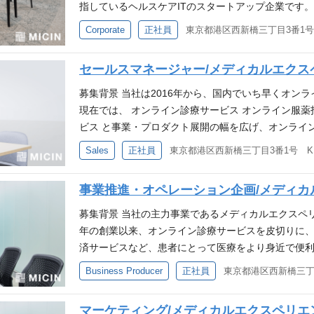
状態に適した技術・開発手法の選定・技術レベルの担
なワイヤーフレームを作成しながら、デザイナーに任せ
います。 仕事内容 メディカルエクスペリエンス事
もしくはプロダクトのゼロからの立ち上げ経験 IaC（Te
指しているヘルスケアITのスタートアップ企業です
者やプロダクトマネージャーへの働きかけ・議論 ・
経験 QCDのバランスをステークホルダーと調整しな
方サービスをはじめとした、アプリケーションの設計
医療／ヘルスケア領域のプロダクト開発経験 Ruby on 
組織の成長に貢献いただける、攻めと守りの両面を担
Corporate
正社員
上 ・エンジニアの育成ロードマップの策定と実行 な
や画面仕様書などプロダクト開発に必要な各種情報の
は、以下のような開発業務を想定しています。 ・サ
法務全般に加え、当社が運営する医療・ヘルスケアI
果、 ・技術負債が溜まりやすくQAコストが増える
ームのマネジメント経験 歓迎する経験・スキル 以下
関が使用するシステム ・決済システム ・配送システ
リードいただきます。 具体的には、以下の内容となり
セールスマネージャー/メディカルエクス
長が鈍化する可能性がある ・メンバーの成長スピー
ス立ち上げ経験（0→1の経験） 商品企画・事業開発
など 開発においては、フロント〜バックエンドまで
ク管理 広告・プロモーションの適法性チェック 社内
ています。 そこで、メディカルエクスペリエンス事
での就業経験 プロダクトを事業の視点で語れ、経営
トエンドはTypeScript、バックエンドはRuby on 
レート法務・ガバナンス 株主総会・取締役会関連業
募集背景 当社は2016年から、国内でいち早くオン
開発チームの構築を牽引いただけるテックリードの方
た経験 こんな方と働きたいです 患者・医療現場の
詳細については、カジュアル面談の際にご説明させてい
ンス戦略サポート 社内からの法務相談対応および顧問
現在では、 オンライン診療サービス オンライン服薬
任せする業務内容 メディカルエクスペリエンス事業
的に興味を持ち、わからないことは素直に聞くことが
sn、QAエンジニアと協業して進めていただきます。
士事務所 または 企業法務での実務経験3年以上（業
ビス と事業・プロダクト展開の幅を広げ、オンライ
ンオンライン診療」をはじめとした、事業部プロダク
想しつつも、足元の課題をひとつひとつ愚直に乗り越
たることから、コードを書く機会が非常に多くありま
に遂行できる能力 民法、会社法、知財法など、企業
者の新たな医療体験の創造に挑戦し続けています。 
Sales
正社員
うな技術・組織的なチャレンジがある中で、その実
オープンでフラットなコミュニケーションができる方
をリードできるため、技術的意思決定の機会も多くな
コミュニケーション能力と、スピード感をもって業務を推進できる
なミッションを担っていただける方を募集します。 
す。 ・患者、医療機関それぞれの視点で医療を捉え
志向で前向きに議論を進めることができる方 その他
解するにあたっては、サービス開発と並行して少し
nt等の基本的なPCスキル 歓迎する経験・スキル ヘ
クトを提供するメディカルエクスペリエンス事業に
検討 ・医療機関の業務を理解ての精緻なデータモデ
度の全社共有会の開催など有り 事業や業界へのキャ
ジネスチームに医療業界経験者が多いこともあり、
事業推進・オペレーション企画/メディカ
務経験 英文契約書への対応 こんな方と働きたいです
いと考えております。 医療機関（クリニック・病院
複数のプロダクトをつなぐシームレスなUXの実現 ・
を大切にしています PC 貸与(Windows/Mac※
進めていくことができる環境です。 ＜所属するチー
ない理由」ではなく、「どうすれば実現できるか」を
院）向けのカスタマーサクセス 薬局向けのセールス 
募集背景 当社の主力事業であるメディカルエクスペリ
のアーキテクチャ設計 ・セキュアで品質が高いプロ
だまだはじまったばかりのことも多くありますので
業部内にいくつかチームがあり、そのうちの1チーム
求められる対応が得意な方 自律的に業務を進めなが
ご経験・ご志向性や当社の事業・組織状況により、担
年の創業以来、オンライン診療サービスを皮切りに
的な開発プロセス・CI/CDの改善 ・チーム体制・
り上げていきましょう！
が所属しています。 メンバーは主たる担当プロダク
大切にできる方 その他 オンボーディング制度や社
た、入社後すぐのミッションについては、面接でこ
済サービスなど、患者にとって医療をより身近で便
リアーキテクチャ・技術負債の返却の計画 ・新規プ
および開発タスクなどにより、必要なプロジェクトに
り 事業や業界へのキャッチアップや、他部門に関わる
ビジョン等をお伺いしつつ、ご提案させてください。
リースしてまいりました。 運営サービスが増えると
ダクト開発における技術選定・アーキテクチャ設計 
Business Producer
正社員
からバックエンドまでフルスタックに対応しています
(Windows/Mac※選択可)、ソフトウェア・書籍
変更の範囲：会社の定める業務 必要な経験・スキル 
やクライアントの数が増え、取引・施策の数や性質も
考＞ 雇入れ直後：上記参照 変更の範囲：会社の定め
変更の範囲：会社の定める業務 仕事の魅力 極めて
とも多くありますので、更に磨きをかけていくため
ける高い実績の創出経験 社会貢献性の高いビジネス
それを支える仕組みは十分に整備・整理されていない
いう、人生の中で誰もが関わり、また人生の質に大
企業風土で働くことが出来ます。医療の領域は古典
マーケティング/メディカルエクスペリエ
験・スキル SaaSビジネスのご経験 医療・ヘルス