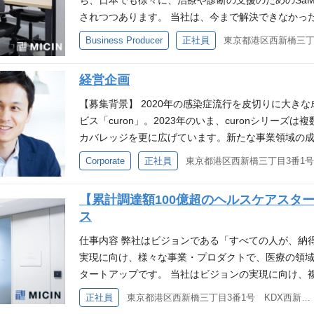
ち、日本でも徐々に、治療や診断の支援のためのSaMD（Softw
プロダクトの設計～開発まで携わったことがある方 Ruby on Ra
や、メンバーのプロダクトへのアサインメント 一つ
ーションを通じ、ご自身のスキルアップと共に、本当
チャレンジしませんか。 仕事内容 デジタルセラピュー
た技術・開発手法の選定 技術レベルの担保 プロダ
をリードし、新しいサービスの構築・普及をリード
されつつあります。 当社は、今まで解決できなかっ
ipt)いずれかのアプリケーションの開発／運用経験 
ームで開発を行っています。 小さなチームなのでフ
いくことができます。 必要な経験・スキル サービ
医療機器に該当するソフトウェアの開発という国内
マネージャーへの働きかけ・議論 開発生産性への意
仕事内容 デジタルセラピューティクス事業における
した医療体験や安心した治療生活の実現や新たな治
を改善していった経験 プロダクト開発に必要な各種
アというより、広く対応できるエンジニアが多いです
や要件定義を行ったご経験 デザイナーやエンジニア
Business Producer
正社員
企画/研究/開発/推進をしています。 この医療機器
成ロードマップの策定と実行 などが不足していると考
までをお任せします。 パイプラインの導出などに関
中にある情報の価値を最大化し、患者と共に治療に
スキル プロジェクトもしくはプロダクトの、ゼロからの立ち
て、その時々でチームにとって最適な開発タスクを随
QCDのバランスをとりながらプロダクトをリリース
や医療機器では解決できなかった患者やその人と共
りやすくQAコストが増える 開発スピードが落ちる
の探索・折衝 既存のアライアンスパートナーとの関
アプリ、生体情報共有アプリ、治療用アプリの開発
ど）の構築・運用経験 その他 オンボーディング制
熱心なエンジニアが多く在籍しています。社内LT会
を集約しながら、プロダクト開発を推進していくコミュ
するポテンシャルをもっています。 ただし、患者の
メンバーの成長スピードが最大化されていない とい
経営企画
び事前計画の立案 必要な経験・スキル MICINのビ
ーカー、アカデミア機関と共同で取り組んでいます。
など有り 事業や業界へのキャッチアップや、他部門
幅広いトピックの発表が行われています。 ■開発フ
の仕様をヒヤリングしながら、共通基盤の仕様を自
学的エビデンスに基づいたプロダクトとして実現し、
ィカルエクスペリエンス事業部の複数プロダクトにつ
いずれかの経験 医薬品や医療機器などにおける事業
クホルダーと幅広いコミュニケーションを通じてプ
C 貸与(Windows/Mac※選択可)、ソフトウェア
フィードバックを得ながら開発を進めています。 直
【募集背景】 2020年の感染症流行を皮切りに大きな
体的に落とし込んでいきます。画面の設計や技術的
エビデンスを得るために、現在は、MICINの医療・
し、より良い開発チームの構築を牽引いただける、開
に関わる業務（5年以上） プロフェッショナルファ
の構築・普及に携わっていただける方を募集します。 
りのことも多くありますので、更に磨きをかけてい
スになるものが多くなっていますが、アジャイルの良
ビス「curon」。2023年のいま、curonシリー
イナーと共にプロダクトの実現にむけて試行錯誤でき
薬会社・医療機器メーカーや医療機関と連携しなが
方にご参画いただきたいと考えています。 仕事内容
以上） 歓迎する経験・スキル 以下のいずれかのご経
プロジェクトリーダーとして、SaMD開発のKOLマ
う！
画・UIデザイン・仕様策定の段階から設計、PoCを
カバレッジを更に広げています。新たな事業領域の
ル ID連携・認証/認可・決済関連のサービスに関す
として承認するために必要なプロセスを進めています
て、オンライン診療サービス「クロンオンライン診
事業企画経験 マネジメント経験 こんな方と働きたい
開発の推進、事業企画を進めていただきます。 具体
を与えています。 ■直近のトピック シリーズCとして
との資本・業務提携を行ってきており、会社のフェ
定からリリースまで推進した経験 アカウント開設か
ーのポジションは、ビジネスサイドと伴走しつつ、
Corporate
正社員
ドをお任せします。 以下のような技術・組織的なチ
にした説明ができる方 これまでの経験やルールにと
決するSaMD開発のプロジェクトのリード 研究者、
体音測定アプリ「BSA-01」が薬事承認を取得しま
なる全社成長のため、事業の成長をサポートしながら
スへの理解含む ビジネスプロセス系SaaSプロダク
ながら、これらの医療機器がリリース後に本質的に
いただくことを期待しています。 患者、医療機関そ
較検討しやり切ることができる方 組織の状況・変化
様々なステークホルダーのファシリテーション 臨床研
のLT会が第35回を迎えました。 社内エンジニアの
引していく経営企画機能を強化すべく、新たなポジシ
との議論を通じて、プロダクトの戦略や企画を検討し
に、「本当に患者に必要なプロダクトとは何か」を
大化に向けたプロダクトの検討 医療機関の業務を理
【累計調達額100億超のヘルスケアスタ
緒に感じたい方 与えられた業務をこなすだけでなく
プラインの事業企画 プロダクト開発チームなど、社
ントを実施しました。 周術期管理アプリMedBridg
室にて、全社の戦略策定や実行をミッションに以下
現場の課題や医療ドメインの様々な知識やそれを解
など、上流工程からプロダクト開発をリードしていた
記録の不足のない記録 複数のプロダクトをつなぐシー
ス
い方 明るく、チームのために働くことが好きで、変
事の魅力 Beyond the pillやAround the p
ムメンバーの特徴 勉強熱心 ビジネスへの関心 患者
す。CFOと共に事業戦略・経営企画をメインに幅広
持ち、わからないことは周りのメンバーに素直に聞く
から以下の業務をご担当いただきます。 特定疾患の
の、ID連携・データ連携のアーキテクチャ設計 セ
プットに思いを持ち、最後までやり切ることができる
に医療現場にて有効に活用されている事例は多くあり
経験・スキル 以下のご経験をお持ちの方 プロダクト
社後、まずお任せしたいこと＞ 全社予算策定、予算
仕事内容 弊社はビジョンである「すべての人が、納
ら妄想しつつも、足元の課題をひとつひとつ愚直に乗
ェア）の探索的臨床研究 治験を進める上で必要なプ
スし続けるための継続的な開発プロセス・CI/CDの
会、月に一度の全社共有会の開催など有り 事業や業
パイオニアとしての経験、実績を積むことができます
ロントエンドもしくはバックエンドのアプリケーショ
定、予算管理 ステークホルダーコミュニケーション
実現に向け、様々な事業・プロダクトで、医療の領
もオープンでフラットなコミュニケーションができる
の活動を行いながら、必要なプロダクトを定義し、リ
考慮した中長期的なリアーキテクチャ・技術負債の返
報発信などを大切にしています PC 貸与(Windows
ト、アプリケーションエンジニア、プロダクトマネ
な各種情報のドキュメンテーション プロセスマネー
調達サポート ＜将来的にお任せする可能性があるこ
タートアップです。 当社はビジョンの実現に向け、
も、目的志向で前向きに議論を進めれる その他 オ
イドと共に、探索的臨床研究や治験で行うプロダク
発、その後のプロダクト開発における技術選定・アー
ート有り まだまだはじまったばかりのことも多くあ
ションを通じ、本当に意味のあるSaMD開発を行うこ
ソフトウェアの品質向上に貢献してきた経験 歓迎する経験
行 全社戦略、各事業戦略 【仕事の魅力】 感染症の
は、複数の事業のうち、 ・オンライン医療事業 ・メ
全社共有会の開催など有り 事業や業界へのキャッチ
ヒヤリングによるリサーチが含まれます） デザイナ
ー エンジニアが事業・プロダクトの成長に向けて主
正社員
東京都港区西新橋三丁目3番1号 KDX西新橋ビル4階
一緒につくり上げていきましょう！
にこれから急成長を迎えるフェーズに、当社の根幹
の開発・運用経験 PdMやデザイナーとチームを組み、プ
り、その潮流の中でまさに当社サービスが"医療の当
さらなる事業拡大に向け、様々な事業会社や医療機
切にしています PC 貸与(Windows/Mac※選択
計やUX/UIデザインを検討 エンジニアやQAメンバ