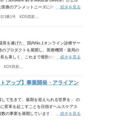
are as a Medical Device）が上市
ils、Next、React Native (TypeScr
のプロダクトに対して3、4人程度の小さなチ
に意味のある医療体験のDXを社会実装して
ティクス事業部(以下、DTx事業部)では、
クトビジョンの共有、事業責任者やプロダクト
していただける事業開発担当を募集します。
続きを見る
た医療のアンメットニーズに向き合い、納得
PdMやデザイナーとチームを組み、プロダクト
ロントエンド／バックエンド専任のエンジニ
ス連携が必要となるプロダクトの要求仕様策定
外を問わず前例が非常に少ない複数の製品の
識、開発生産性の維持・向上 エンジニアの育
事業開発・アライアンスの戦略策定から実行
療選択肢の創出に向けて、患者の治療生活の
情報のドキュメンテーション 歓迎する経験・
。 もちろん、その中でも得意分野を活かし
との内製チームでの開発ディレクション経験
東京都港区西新橋三丁目3番1号 KDX西新橋ビル4階
に該当するソフトウェアは、これまでの医薬品
えています。 その結果、 技術負債が溜ま
する業務全般 新規のアライアンスパートナー
取り組める仕組みをつるくために、治療補助
上げ経験がある方 IaC（Terraformな
時担当しています。 社内全体として、勉強
したご経験 ・様々なステークホルダーの意見
に病気に向き合う人や医療機関の課題を解決
ことでプロダクト成長が鈍化する可能性がある
係性維持・強化 市場動向の調査、事業戦略及
を、様々な疾患領域の製薬企業や医療機器メ
度や社内勉強会、月に一度の全社共有会の開催
を毎月開催しており、技術だけにとどまらず
ニケーション能力 MICINの各プロダクト
治療に介入するソフトウェアとなるため、医
った課題が生じています。 そこで今回、メデ
ジョン・ミッション・バリューへの共感 以下の
 事業を更に加速させるべく、様々なステー
に関わる情報発信などを大切にしています P
ロー スプリントベースでこまめにチーム内で
ら検討し、周囲と議論・合意を取りながら具
提供していく必要があります。 この医学的
いてPdMとともにプロダクト開発をリード
開発、アライアンス、ライセンスのいずれか
ロジェクトをリードし、共に新しいサービス
・書籍購入サポート有り まだまだはじまったばか
近の開発は対ユーザー向けには大規模リリー
成長を遂げた、国内No.1オンライン診療サー
なことがおよそ理解出来、エンジニアやデザ
製薬ドメインのノウハウを生かしながら、製
発責任者（事業部CTO的な役割を想定）の
ームにおける医療・ヘルスケア領域担当（5年
仕事内容 MICINが取り組むパイプラインの
くために、一緒につくり上げていきましょ
さを極力出せる開発を心がけています。 企
ズは複数のプロダクトを展開し、医療機関・薬局の
る方を求めています。 歓迎する経験・スキ
ら、探索的臨床研究や治験といった医療機器
 メディカルエクスペリエンス事業部におい
験・知見をお持ちの方 ITプロダクトにおける
ネジメント/アライアンスマネジメント、臨床
続きを見る
行いそれぞれの活動に対してフィードバック
成長も著しく、これまで複数の大手事業会社
る知見 B向けのサービス管理基盤の要求仕様策
。 今回募集するこのプロダクトマネージャ
療」をはじめとした、事業部全体の技術リー
です 論理的、かつ、数値による根拠を明確
的な業務内容 医療のアンメットニーズを解
、40.5億円の資金調達を実施しました。 生
ーズはいっそう進みつつあります。今後、更
ら請求・支払いなどのSaaS提供のプロセ
プロダクトマネジメントのノウハウを活用し
東京都港区西新橋三丁目3番1号 KDX西新橋ビル4階
ャレンジがある中で、その実現をリードして
らわれず、複数の選択肢から最良の手段を比
医療現場、製薬企業、医療機器メーカーなど
した。 社内で毎月開催しているエンジニア主催
、全社戦略・運営、資金調達、IPO推進を牽
トにおけるモデリング経験 経営層や事業部長
使われるプロダクトに仕立てていくととも
れぞれの視点で医療を捉えての、提供価値最
に応じた対応に携わり組織と自身の成長を一
究/治験のプロジェクトマネジメント パイ
みで技術記事執筆のアドベントカレンダーイベ
ョンを募集します。 【職務内容】 経営企画
た経験 こんな方と働きたいです 患者・医療
考え、それを人々に届けるための戦略・戦術
解ての精緻なデータモデリング、複雑な業務
ートアップ】事業開発・アライアン
、自ら考え、本質を理解する努力を惜しまな
内ステークホルダーのファシリテーション 仕
eの症例数が500例を突破しました。 ■開発チー
の業務を行っていただくことを想定していま
決するテクノロジーに対して積極的に興味を
だきます。 具体的には、ご入社いただいて
ムレスなUXの実現 上記を実現するため
化対応を前向きに捉えられる方 自分のアウト
illという概念は、提唱されてから長らく経ちますが、実際
さんのために頑張る 技術へのこだわり 必要な
く推進していくことを期待しています。 ＜入
ことができる 将来の未来をワクワクしなが
患者の治療に利用される医療機器（ソフトウ
キュアで品質が高いプロダクトを素早くリリー
方 その他 オンボーディング制度や社内勉強
ません。 まだまだ手探りなDTx業界の中で
の設計～開発まで携わったことがある方 フ
管理、中期経営計画策定 各事業部の予算策
得して生きて、最期を迎えられる世界を」 の
り越えていける 課題やネガティブな状況で
ロダクト開発を推進いただきます。主に以下
改善 チーム体制・プロダクトロードマップを
界へのキャッチアップや、他部門に関わる情
。 当社では社内のデータサイエンティス
ンの開発／運用経験 プロダクト開発に必要
（株主、取締役会、証券会社、投資家） 資金
域に変革を起こすことを目指すヘルスケアス
 メンバー間に意見の相違が行ったとして
リースにつなげていただきます ビジネスサ
却の計画 新規プロダクトのプロトタイプ開
/Mac※選択可)、ソフトウェア・書籍購入サポ
ジャーなど異分野の人材との密なコラボレー
ジメントを意識したプロジェクトリード経験
と＞ 全社アライアンスのスキーム作成及び実
続きを見る
複数の事業を展開しています。 今回の募集
ンボーディング制度や社内勉強会、月に一度の
トの検証内容を検討（ステークホルダーへの
キテクチャ設計 メンバーへのコードレビュ
りますので、更に磨きをかけていくために、
とが出来ます。 また創業8年目という、まさ
・スキル TypeScriptのサーバーサイド
流行以降、デジタルヘルスは変容を見せてお
ディカルエクスペリエンス事業 において、
アップや、他部門に関わる情報発信などを大
ーに協力しながら、患者や医師などの体験設
体的に挑戦していくチームの文化作り（ピー
を担っていく事業を、主導的にこれから拡大
ロダクトを改善していった経験 React N
たり前"となる未来を作る、ダイナミックな動
関など外部パートナーとのアライアンス・協
可)、ソフトウェア・書籍購入サポート有り まだま
ーと議論し、開発のQCDを見定めながら、検証