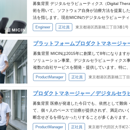
において、オンライン診療サービス「curon(クロ
募集背景 デジタルセラピューティクス（Digital The
／開発をお任せします。 ※適正や希望に応じて運用
術を用いて、ソフトウェア自身が治療方法を提案し
携わる可能性のあるサービス＞ オンライン診療サービス「
法を指します。現在MICINのデジタルセラピューテ
uronお薬サポート」 キャッシュレスサービス「ク
かったことを、スマートフォンを使って、自宅から
Engineer
正社員
ス「ピルマル」 医薬品の臨床開発向けデジタルソリュ
うにする治療用アプリケーションの開発を行っていま
進め方＞ アプリケーションの新機能開発・改修など
ったり、不安になっても誰にも相談できないような
プラットフォームプロダクトマネージャ
ビジネスサイドのメンバーと共に創出して行くなど
療生活に向き合っていけるように手助けできること
取って業務に取り組んでいます。 医療制度やビジネ
などがないにも関わらず、腹痛や便秘・下痢などの
募集背景 MICINは2015年に創業して8年になり
ス開発と並行して少しずつ学習していただく必要は
治療するために、暴露療法を用いる治療用アプリなど
ソリューション事業、デジタルセラピューティクス
者が多いこともあり、話し合い／質問しながら理解
用アプリケーション開発をさらに拡大していくため
複数の自社サービスを開発・提供しています。特に、オ
です。 また、ご本人の志向に応じて、チームをスケ
ます。 仕事内容 デジタルセラピューティクス事業
は、2016年4月にリリースされて以来、数多くの患
ProductManager
正社員
う事業成長にフィットするようなチームを築き上げ
アプリケーションのフロントエンドとバックエンドの
その中で、これからのMICINはプロダクト間のシナ
わっていただくことも可能です。 ＜業務内容備考＞
や希望に応じて運用／保守／改善にも携わっていただ
と医療者の一気通貫の医療体験を創っていくフェーズ
プロダクトマネージャー／デジタルセラ
定める業務 仕事の魅力 極めて社会貢献性が非常に
ションの開発を行うチームのリーディングを行なっていた
curonはオンライン診療サービスだけでなく、cur
が出来ます。医療の領域は古典的なイメージをもた
t / Prisma / GraphQL / React といった技術
サブブランドの提供も進んでおり、対面とオンライ
募集背景 医療が発達した今日でも、依然として難病
が大きく、医療ほど社会に影響を与えるテーマはない
発を行います。 サーバーサイドとフロントエンドで
ています。この新しい通院体験を実現している患者
て、個々人のペースで治療が提供されず、満足のい
ったフェーズのプロダクトは、ユーザーからの問い
の低い開発を行うことができます。 降りてきた仕様
業シナジーの創出に重要な要素になってきており、
断念せざるを得なかったりすることが多くあります。
に関して、カスタマーサポートチーム（電話やメー
や企画のメンバーともディスカッションしながら、
険事業で利用することで、より大きな価値を創出してい
ンメットニーズ）を解決する手段として注目を集めて
ProductManager
正社員
ムの間に、課題を精査し解決に当たるサポートエンジ
とを期待しています。 具体的な実装や設計、チーム