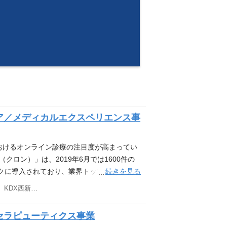
ア／メディカルエクスペリエンス事
おけるオンライン診療の注目度が高まってい
クロン）」は、2019年6月では1600件の
続きを見る
ックに導入されており、業界トップシェアを誇
ニアのリソースが不足している状況です。 こ
東京都港区西新橋三丁目3番1号 KDX西新橋ビル4階
体像や中長期での目線（保守）への意識 プロ
保 上記を目指しきたいと考えており、今回
セラピューティクス事業
仕事内容 メディカルエクスペリエンス事業部