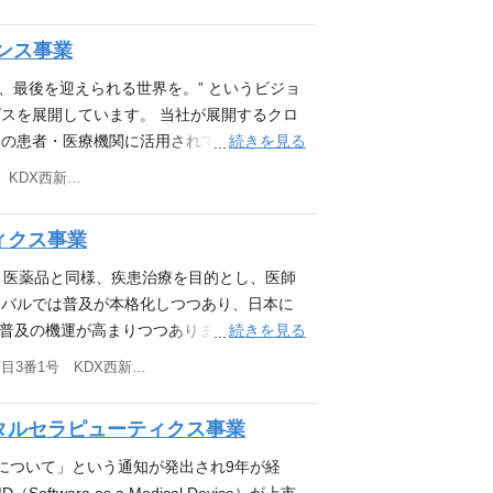
から利活用が可能なプラットフォームとして
る介入で、疾病の管理のみならず、予防や診
定基盤の中、開発の技術選定から携われる裁
チーム内のメンバーの得意領域を鑑みながら
CINの戦略を理解し、各事業部のプロダクト
ftware as a Medical Device）
ロントエンドはすべてTypeScriptで書かれ
。 医療制度やビジネス上の要件を理解する
ンス事業
を全社のアカウント基盤に拡張していくことを
り保険償還を行えるものとして、多くの患者
のボリュームが大きく、またUX向上の一環
習していただく必要はありますが、ビジネス
事内容 全社横断のテクノロジー＆デザイン部
治療から、SaMDを使った治療へと選択肢を
きて、最後を迎えられる世界を。” というビジョ
のノウハウを蓄積してきたTS開発は強みの
い／質問しながら理解を深め、開発を進めて
予定です。 具体的な業務内容 全社プロダク
待されています。 MICINではこのSaM
スを展開しています。 当社が展開するクロ
のプロダクトへのアサインメント スキルや志
重要視していて、データの信頼性、可用性に
を策定 curonのアカウント基盤をベース
あげたいと考えています。 国内では、201
続きを見る
の患者・医療機関に活用されています。 オ
ています 毎週エンジニアとデザイナーが集
貢献性が非常に大きいプロダクトを開発するこ
ロダクトチームと連携し、curonのアカウント
いう通知が発出されて以来、徐々に、病気の
クリニック数7,000件以上 薬局向けサー
東京都港区西新橋三丁目3番1号 KDX西新橋ビル4階
ができるよう努めています 定期的に開発合宿
他領域と比べて比較的緩やかに進歩すること
ナジーを生み出すために必要な要求・要件の
して市場に投入されるようになってきました
舗以上 通院専用キャッシュレスサービス「ク
ます。最近では、リモートとオンラインのハ
が医療ではできない、ということが非常に多
計と構築 仕事の魅力 新型コロナウイルス
されているとは言い切れないからこそ、これ
ロンシリーズは2016年に患者と医師をオンラ
るという取り組みをしています。 開発フロ
アプリの世界はその中でも最たるものです。
ィクス事業
迎え、急速にデジタル化が進もうとしてお
に解決されていないの多くのニーズ（アンメ
し、服薬指導を中心とした薬局向けサービ
な開発を心がけています。日々ユーザーとな
にアプローチするためには、その規制をクリ
革していくことができるのが医療領域業界の
ではない治療、デジタルに強みを持ち、納得
サービスと新しいプロダクトをリリースして
は、医薬品と同様、疾患治療を目的とし、医師
ながら、開発に取り組むことができています
の患者さんのペインのど真ん中を解決してい
ェーズを迎えるプロダクトだけでなく、デジタルセ
界を目指します。 現段階では非公開なもの
なっています。 今後は各プロダクトそれぞれの
ーバルでは普及が本格化しつつあり、日本に
ら落ちてくる、開発の双方が優先順位付けさ
ます。 技術者同士の交流が盛んで頻繁に設
行して進んでいます。このようなMICINの
「MedBridge heart care」を始
ジーを深め、患者と医療者の一気通貫の医療
続きを見る
普及の機運が高まりつつあります。 MICIN
次回スプリントの開発タスクとしてつまれ、
換が行われています。特に、チーム全員で同
でMICINのプロダクトの基盤を主導的に
を支援するプロダクトなどを製薬企業や医療
クトがさらに複雑化する中、新機能開発だけ
決できなかった医療のアンメットニーズに向
などから、アサイン判断をするような形で、
ーディングを進めるモブプログラミングも導
東京都港区西新橋三丁目3番1号 KDX西新橋ビル4階
いるジャーニーがシームレスに繋がり、医療
業拡大に向けてプロダクト開発をリードして
守など、様々な観点から技術課題を定義し、継
出に向け、さまざまな疾患領域において、製
徴 使用技術に関しては、合理性を加味した上
に共有できるだけでなく、自然と会話が生ま
ます。 また、MICINの各プロダクトチーム
想いのあるメンバーが集まった、「熱い」チ
す。 ＜解決していただきたい課題＞ メディ
で、治療補助アプリや生体情報共有アプリ、
いており、エンジニアとして日々刺激を持っ
ることを大切にしています。 仕事の中でも
EBベンチャーのメンバーが中心に構成されて
プロダクトを生み出そうと日々奮闘していま
タルセラピューティクス事業
ームでは、更なるプロダクト・プロジェクト
のビジョンである「すべての人が、納得して生
りを持ち、それを活かして世の中を変えて行
にしていて、雑談のような時間を小さく頻繁
ネジメント・エンジニアリングなど様々な領
ら止まらない、そんな仲間が待っています。
組織・体制を作る力が必ずしも十分ではあり
このデジタルセラピューティクス事業を更に
いについて」という通知が発出され9年が経
・スキル 以下のご経験をお持ちの方 自社
。 開発チームについて ■エンジニア人数
ります。異分野のメンバーとの密なコラボレ
Txのメンバーと一緒に毎日ワクワクしながら
での目線への意識 プロダクトの状態に適し
いコミュニケーションを通じてプロジェクト