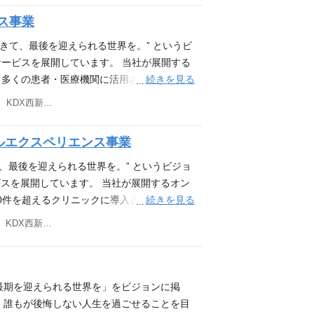
ていただくことの期待になります） ＜業務
ルスケア以外の領域出身のメンバーも含め、
経験 IaC（Terraformなど）の構築・運用経験
もがいつかは患者or患者家族として関わる可
たします。 配属については、面談でのコミ
に磨きをかけていくために、一緒につくり上
ただく範囲やプロジェクトの数を広げつつ、
の定める業務 仕事の魅力 医療という、人生
ス事業
す、あらゆる異分野の知見を取り入れ、新し
踏まえた医療系システムの開発経験 脆弱性
る側として捉えるのではなく、医療を供給・
せてください。 参考： ・経済産業省による
を俯瞰してみていただきます 事業部長や各
る事業領域の進化に貢献することができま
バーと共に働ける刺激的な環境をご用意して
入した経験 その他 オンボーディング制度
がやりがいを感じられる瞬間が多いものだと
出 ・ソーシャル経済メディアNewsPicksの記
て生きて、最後を迎えられる世界を。” というビ
ラピューティクス事業部のプロダクトロード
ダクトが存在しています。ヘルスケアスター
経験をお持ちの方 製薬企業や医療機器メー
 事業や業界へのキャッチアップや、他部門
und startup」であり、経営企画室に求め
アップ50社」選出 ・「日経優秀製品・サー
ービスを展開しています。 当社が展開する
体感できること、特に、医療現場のニーズを打
業・プロダクトを少数精鋭で運営している会
ライアンスマネジメントのご経験 新規事業
dows/Mac※選択可)
領域の変化が激しく、デジタルの市場が大き
ずれかのご経験をお持ちの方 ・製薬企業や
続きを見る
、多くの患者・医療機関に活用されていま
義から社会実装まで、幅広い業務に関わる機
使われる場面、ユーザーの在り方を想像しな
ン開発 など） 戦略コンサルティングファ
、経営企画として、難しさと共に大きな醍醐
究のリード、アライアンスマネジメントのご
療」：導入クリニック数7,000件以上 ・薬
ースさせていく上で、圧倒的なスピード感で
要素と、継続的な価値提供のための事業性を
東京都港区西新橋三丁目3番1号 KDX西新橋ビル4階
 歓迎する経験・スキル 以下のいずれかのご
広い業務を進めていくため、一人ひとりの役
ルティングファームにおける実務経験 歓迎する
,000店舗以上 ・通院専用キャッシュレス
も魅力の一つです。 様々なプレーヤーとの
ながら、最適な形でアーキテクチャーの設
わったご経験 様々な 疾患領域の広く深い
過去の経験を問わず、当社にとって最良の手
 ・医療・ヘルスケア領域でのご経験 ・新
0件以上 クロンシリーズは2016年に患者と
い医療のエコシステムの実現に向けたプロダ
拡充期・立ち上げ期といった色々なフェーズ
です 医療への思いがある方 今までの経験を
ルエクスペリエンス事業
が出来ます。 当社のメンバーは、ヘルスケ
 その他 以下の要素をお持ちの方は当社へ
ら提供を開始し、服薬指導を中心とした薬局
に高いプロダクトを育む経験から、プロダク
ご経験を活かしながら、開発組織の進化をご
姿勢をお持ちの方 自らが強いオーナーシッ
プレベルの知見、スキルを持っています、あ
業への興味・関心 ・今までの経験をアンラー
ッシュレスサービスと新しいプロダクトをリ
ます。 創業9年目という、まさにこれから
きて、最後を迎えられる世界を。” というビジョ
開発チームについて メディカルエクスペリエ
お持ちの方 その他 オンボーディング制度や
中に届ける過程で、非常に優秀なメンバーと
自らが強いオーナーシップを持ち、事業を成
ドベースとなっています。 今後は各プロダクト
く事業を、主導的にこれから拡大させていく
スを展開しています。 当社が展開するオン
アが携わっています。 メンバーは主たる担当
事業や業界へのキャッチアップや、他部門に
須（MUST）】 当社ビジョン・バリューへ
業とのシナジーを深め、患者と医療者の一気
くは、医療バックグラウンドを持たずに参画し
続きを見る
000件を超えるクリニックに導入されており、
況および開発タスクなどにより、必要なプロ
dows/Mac※選択可)、ソフトウェア・書籍
ィング会社での勤務経験 職種や役割を越え
。 プロダクトがさらに複雑化する中、新機
学ぶ貪欲さがあれば、ご活躍いただける可能
nプロダクトは創業当初より運営しているサー
フロントからバックエンドまでフルスタック
東京都港区西新橋三丁目3番1号 KDX西新橋ビル4階
も多くありますので、更に磨きをかけていく
と信頼関係を築ける方 【人物イメージ】 論
データの保守など、様々な観点から技術課題を
スケア以外の領域出身のメンバーも含め、各分
のようなプロダクトも展開しています。 ・
クト開発におけるテックリードの経験 シス
る方 これまでの経験やルールにとらわれ
られています。 解決していただきたい課題
あらゆる異分野の知見を取り入れ、新しい価
ッシュレス（オンライン決済）サービス「クロ
考慮したシステム構築、技術選定の経験 コー
ることができる方 組織の状況・変化に応じ
ニアチームでは、更なるプロダクト・プロジ
と共に働ける刺激的な環境をご用意しており
ルマル」 現在MICINの新たな事業として、
とチームを組みプロダクト開発を行なった経験
 与えられた業務をこなすだけでなく、自ら
な開発組織・体制を作る力が必ずしも十分で
以下のご経験をお持ちの方 ご自身が窓口と
おります。 この新サービスのエンジニアと
い、プロダクトを改善していった経験 プロ
最期を迎えられる世界を」をビジョンに掲
チームのために働くことが好きで、変化対応
や中長期での目線への意識 ・プロダクトの
やユーザーリサーチなどの経験 ご自身で簡単
ルにご活躍いただけるエンジニアを募集して
の経験 歓迎するスキル・経験 プロジェクト
、誰もが後悔しない人生を過ごせることを目
を持ち、最期までやり切ることができる方