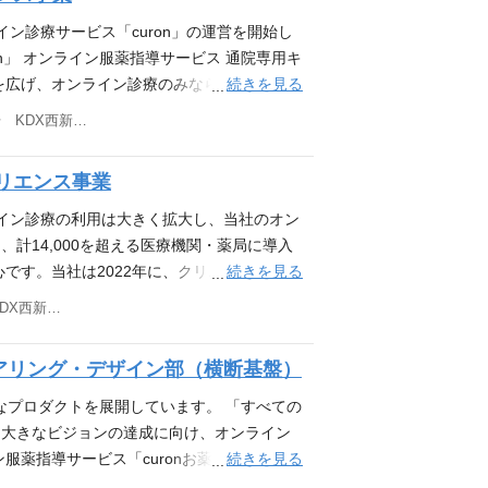
やオペレーションを構築し、事業成長を推進
事業・プロダクトが存在しています。ヘルス
を与えるテーマはないのではないかと自負し
内勉強会、月に一度の全社共有会の開催など有
容 本ポジションは、事業戦略やそれに紐づく
イン診療サービス「curon」の運営を開始し
の幅広い事業・プロダクトを少数精鋭で運営
、創業プロダクトであるcuronは10→100
情報発信などを大切にしています PC 貸与
みづくりや運用をミッションとしています。
on」 オンライン服薬指導サービス 通院専用キ
値や実際に使われる場面、ユーザーの在り方
ェーズです。そのため、運用期・拡充期・立
購入サポート有り まだまだはじまったばかりのこ
る仕組みやオペレーション設計と運用（例：
続きを見る
を広げ、オンライン診療のみならず、対面診
心・安全の要素と、継続的な価値提供のため
ることができます。 運用に入ったフェーズ
に、一緒につくり上げていきましょう！
部内のシステムと管理プロセスの最適化 上記
続けています。 より多くの医師・医療機
携も意識しながら、最適な形でアーキテクチ
技術的な対応が求められるものに関して、カ
東京都港区西新橋三丁目3番1号 KDX西新橋ビル4階
ュニケーション その他、ご経験やご志向性
者さんとのつながりの強化）を正しく伝え、
・運用期・拡充期・立ち上げ期といった色々
対応を行うチーム）と開発チームの間に、課
せする可能性もございます。 詳細につきま
を募集します。 仕事内容 医療機関（クリニ
・これまでのご経験を活かしながら、開発組
用をしております。 インフラチームが開発
リエンス事業
お、候補者様のご経験・ご志向性や当社の事
ら商談創出までをリードしていただきます。
あります。 現状のチーム体制 メディカルエ
開発の技術選定から携われる裁量がありま
ざいます。面接でこれまで培われたご経験や
よびKPIの策定 リードジェネレーション:
ライン診療の利用は大きく拡大し、当社のオン
のエンジニアが携わっています。 メンバーは
ドはすべてTypeScriptで書かれています。
談させてください。 ＜業務内容備考＞ 雇入
・運用 学会・展示会への出展企画、共催セミ
計14,000を超える医療機関・薬局に導入
・事業の状況および開発タスクなどにより、
ムが大きく、またUX向上の一環として「見
要な経験・スキル ベンチャーやスタートア
グ: MAツールを活用したメールマーケティ
続きを見る
です。当社は2022年に、クリニックの対面
た、各々がフロントからバックエンドまでフ
を蓄積してきたTS開発は強みの1つとなっ
のご経験（2年以上） コンサルティング業
き上げ セールス連携: インサイドセール
ービス』をリリースしました。これは、患者
以下のご経験をお持ちの方 自社プロダクト
リエンス事業部のプロダクト開発には約10名
東京都港区西新橋三丁目3番1号 KDX西新橋ビル4階
キル ITビジネスのご経験 医療・ヘルスケア
向上のための施策実行 開発連携: マーケ
け取りがスマホひとつで完結し、手ぶらで通
・アーキテクチャ設計の経験 拡張性を考慮し
デザイナーが集まるMTGを行い、進捗の共有
ョンと事業内容への共感 「できない理由」
ダクト改善のためにフィードバック ＜業務
ビスです。 医療ドメインに特化した当社が
験 事業責任者・PdM・デザイナーとチーム
医療分野における新規事業をビジネスサイド
ョンの観点から考えられる方 スピード感が
アリング・デザイン部（横断基盤）
の定める業務 仕事の魅力 裁量と業務の幅広
面診療でも患者さんの課題を解決する仕組み
他のエンジニアや他職種に働きかけを行い、
ンバーが自らオーナシップを取って業務に取
らも、チームワークやコミュニケーションを
析、企画立案、効果検証、そして最適化ま
関・薬局とのつながりを生み出そうとしてい
必要な各種情報のドキュメンテーションの経
リントをベースにしたアジャイルな開発を心が
まなプロダクトを展開しています。 「すべての
内勉強会、月に一度の全社共有会の開催など有
ます。トライアンドエラーを繰り返しながら
を入れていくため、カスタマーサクセスを募
トのゼロからの立ち上げ経験 IaC（Terr
機関様や患者様の声に耳を傾けながら、開発
う大きなビジョンの達成に向け、オンライン
情報発信などを大切にしています PC 貸与
ンならではです。 社会的意義が強い分野で
の導入支援とアカウントマネジメントをお任せ
領域のプロダクト開発経験 Ruby on Rail
続きを見る
中長期に目指すプロダクト戦略から落ちてく
ン服薬指導サービス「curonお薬サポー
購入サポート有り まだまだはじまったばかりのこ
くの場面でDXされておらず、ユーザーのイシ
オンボーディング：セールスが受注した顧客
のスプリントミーティングにて、次回スプリ
、新規のプロダクト開発が並行して進められ