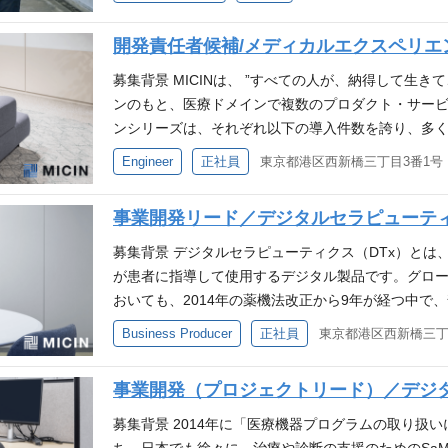
カウント基盤を整備・分離していくことで、他事業
Tx／医学的エビデンスに基づいたソフトウェアによ
チームが開発環境をしっかりと整えているため、安
役割を果たしていただくことを期待していますが、
整備していく必要があります。 上記の背景から、MI
断、治療、介入を支援する手法）です。 特にその中でもSaMD（So
量があります。 オンライン診療サービス「curon」のフ
柔軟に議論して進めていただけることが望ましいです
開発責任者候補/メディカルエクスペリエ
の方向性を見定めながら、curonのアカウント基盤
は、医療機器としての承認を受け、医師の指示によ
ています。数多くの機能を搭載しているのでシステム
にあたっては、サービス開発と並行して少しずつ学
リードいただける方を募集させていただきます。 仕
に届けることが可能になります。投薬をベースとした
募集背景 MICINは、 ”すべての人が、納得して生
として「見せる動き」を心がけていることから、数々
チームに医療業界経験者が多いこともあり、話し合
において、以下のような企画・推進業務をお任せする
広げることで患者の体験をより充実することができると期
ンのもと、医療ドメインで複数のプロダクト・サービ
1つとなっています。 開発チームについて メンバー
いくことができる環境です。 データマネジメントを
ト戦略を実現するための、全社共通基盤のロードマップ
Dを通して、患者が安心して治療生活を送る世界を創り
ンシリーズは、それぞれ以下の導入件数を誇り、多く
向性、適性などを踏まえ各プロダクトにアサインされ
気をつけた開発を行っています。 仕事の魅力 社会
にした、全社アカウント基盤の企画推進 curonのプ
4年に「医療機器プログラムの取り扱いについて」と
ンライン診療サービス「クロンオンライン診療」：導入
Engineer
正社員
まるMTGを行い、進捗の共有など技術者間での連携
とが出来ます。医療領域は、患者さんの安全のため
基盤分離の企画・推進 各事業部と連携し、事業シ
診断や治療に使用されるソフトウェアが医療機器と
ビス：「クロンお薬サポート」：導入薬局6,000店
などを実施し、みんなで集まる機会を大切にしてい
が常です。そのため、他では当たり前にできること
策定 エンジニアと共に、全社共通基盤の運用体制の設
が、社会的な認知度は低く、医療現場で有効に活用
ロンスマートパス」導入医療機関数1,500件以上 ク
イブリッドで実施し、交流を深めながらも技術を高め
くあります。その中でも薬機法の規制がある治療用
事業開発リード／デジタルセラピューテ
感染症の流行に伴い、医療業界はかつてない転機を
からの発展が重要だと考えています。 我々は、未だ
インで繋ぐオンライン診療サービスから提供を開始
ー 基本的にはスプリントをベースにしたアジャイル
しかし、病気で苦しむ患者さんの治療の根幹の部分
り、まさに今自ら先頭に立って世の中の仕組みを変
ットニーズ）に真っ正面から向き合い、医薬品だけ
ス、対面診療もカバーする通院専用キャッシュレス
募集背景 デジタルセラピューティクス（DTx）と
ってくださる、医療機関様や患者様の声に耳を傾け
アしてプロダクトを届けていく必要があります。そ
魅力です。 curonのように1→10、10→100フ
して治療に取り組み、安心して治療生活をおくれる世
きました。 現在MICIN内で最大のコードベースと
が患者に指導して使用するデジタル製品です。グロ
短期的な要望と、中長期に目指すプロダクト戦略か
くというところに治療用アプリの開発の醍醐味があり
ラピューティクス事業では0→1のプロダクト開発が並
も多くありますが、心臓外科における周術期管理サービスである
進化はもちろん、MICINが提供する他事業とのシナ
おいても、2014年の薬機法改正から9年が経つ中で、
れながら週次/隔週のスプリントミーティングにて、
計についての意見交換や最新技術についての情報交
根幹を担っていくプロダクトの架け橋となり、全社視点
めとして、様々な疾患領域において患者の治療継続
体験を創るフェーズにシフトしていきます。 プロダ
のデジタルセラピューティクス事業では、今まで解
それらをエンジニアの特性や、伸ばしたい技術領域
じ課題に取り組み、リアルタイムで議論しながらコ
Business Producer
正社員
実現していくことで、各プロダクトごとに検討して
機器メーカーと共同で行っております。さらなる事
でなくドメインモデリング、DevOps、データの保
き合う新たな医療体験・治療生活・治療選択肢の創
開発が進められています。 開発チームメンバーの特
入しています。これにより、技術的な知見を効率的
における新しいUXや価値を世の中に届けることができ
くプロダクトマネージャーを探しています。 医療に
続性とスピード感のある開発の実現が求められていま
薬企業や医療機器メーカー、アカデミア機関と共同
で柔軟に幅広く取り入れていこうという思想が根付
れ、全員が発言しやすい和やかな雰囲気で開発を進め
は、医療領域出身者だけでなく、大手WEB企業・W
ームです。 とことん患者目線で、世の中の役に立つ
事業開発（プロジェクトリード）／デジ
カルエクスペリエンス事業部の現状のエンジニアチ
治療用アプリの開発に取り組んでいます。 MICIN
て取り組めるような環境となっています。技術に誇
柔らかい雰囲気でコミュニケーションが取れるよう
おり、マーケティング・デザイン・プロジェクトマ
す。 一見クール、だけど医療への想いを語りだした
の拡大・進化を実現するためのスケーラブルな開発
きて、最期を迎えられる世界を。」の実現に向け、
募集背景 2014年に「医療機器プログラムの取り扱
こうと言う熱い想いを持ったチームです。 必要な経験
に取ることが事業部の中でも意識して行われています
域に強みを持ったプロフェッショナルが集結してお
まだ誰も見たことのない、SaMDの新しい世界へ。D
ません。 具体的には、 プロダクトの全体像や中長期
加速させるべく、様々なステークホルダーとの幅広