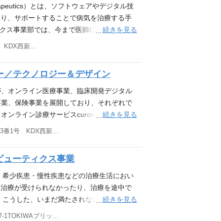
ン)」をはじめとした、アプリケーションの設計
rapeutics）とは、ソフトウェアやデジタル技
／保守／改善にも携わっていただきます。 ＜
たり、サポートすることで病気を治療する手
curon(クロン)」 薬局向けサービス「c
続きを見る
ィクス事業部では、今まで医師にしかできな
ロンスマートパス」 オンラインピル処方サービ
でも治療生活に必要なサポートを得られるよ
東京都港区西新橋三丁目3番1号 KDX西新橋ビル4階
ーション事業「MiROHA」 など ＜業務の
す。 今まででは治療が辛くて続けられなか
は勿論のこと、医療分野における新規事業を
状況にあった人を、一人多くでも前向きに治
ー／テクノロジー＆デザイン
、一人一人のメンバーが自らオーナシップを
を目指しています。例えば、腸に炎症や腫瘍
ス上の要件を理解するにあたっては、サービ
便通異常が数ヵ月以上続く過敏性腸症候群を
ますが、オンライン医療事業、臨床開発デジタル
ありますが、ビジネスチームに医療業界経験
を開発しています。 現在、このような治療
事業、保険事業を展開しており、それぞれで
を深め、開発を進めていくことができる環境
にアプリケーションエンジニアを募集してい
続きを見る
ンライン診療サービスcuron（クロン）
ーラブルに拡大し、より加速していくであろ
部において、治療アプリとその周辺サービスの
者さんや医療者にご利用いただいています。
東京都港区西新橋三丁目3番1号 KDX西新橋ビル4階
るチームビルディングなどマネジメントに携
両方の設計／開発をお任せします。 ※適正
ジーをこれまで以上に深めていき、患者さん
 雇入れ直後：上記参照 変更の範囲：会社の
きます。 ＜具体的な業務内容＞ アプリケー
にシフトしていこうとしています。 現在、
ピューティクス事業
大きいマーケット、事業、企業風土で働くこと
だきます。 使用技術としてはTypeScrip
on お薬サポートやクロンスマートパスといった
れる方もいますが、だからこそポテンシャル
を用いたフレームワークであるRedwood.jsを使って開
ンのハイブリットな通院体験を実現を目指し
・希少疾患・慢性疾患などの治療生活におい
のではないかと自負しています。 運用に入
一貫した言語で開発を行うことでの認知負荷
さんや医療機関・医療者のアカウントは、事
く治療が受けられなかったり、治療を途中で
合わせのうち技術的な対応が求められるもの
を言われた期間で実装するのではなく、PdM
今後はデジタルセラピューティクス事業や保
続きを見る
 こうした、いまだ満たされないニーズ（ア
ルなどの一次対応を行うチーム）と開発チー
仕様の中身に踏み込んで実装を進めていくこ
きます。 そのため、まずは、curonのア
いるのが、デジタルセラピューティクス（D
東京都千代田区大手町2-7‐1TOKIWAブリッジ12階
ニアが入り運用をしております。 インフラ
ビルディングについてもチームをリードする