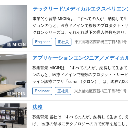
プルマネジメントではなく、技術の側面からリードし
させていくことができます。 当社のメンバーは、ヘ
ative (TypeScript)のアプリケーションの開発／運用
きを当事者として関わることがきます。 医療は、誰
業を企画し、プロジェクトをリードできる方を募集い
だはじまったばかりのことも多くありますので、更
の目的を達成できる要求・要件を判断 徐々に対応い
内容備考＞ 雇入れ直後：上記参照 変更の範囲：会社
テックリード/メディカルエクスペリエン
各分野でトップレベルの知見、スキルを持っていま
医療機関に導入するサービスに関連する経験 QMSを
能性が高い身近な領域です。その中で、医療を受け
ュニケーションを通じてディスカッション・ご提案さ
げていきましょう！
短期のプロジェクト推進だけでなく、プロダクト全体
の中で誰もが関わり、また人生の質に大きく影響す
い価値を世の中に届ける過程で、非常に優秀なメン
を踏まえた開発経験 ユニットテスト、自動テストを導
変えていく側としての仕事は、簡単ではありません
スタートアップ支援プログラム「J‐Startup2021」選
事業的な背景 MICINは、 ”すべての人が、納得し
役割やプロジェクトのリード役と共に、デジタルセ
す。 ビジョン・ミッションの下に複数の事業・プロ
おります。 必要な経験・スキル 以下のいずれかのご
や社内勉強会、月に一度の全社共有会の開催など有り
思います。 当社は複数事業を同時に立ち上げる「compo
事「日本のトップ投資家10人が選ぶ、すごいスタート
ジョンのもと、医療ドメインで複数のプロダクト・サ
マップの策定 仕事の魅力 新しい事業の立ち上げが
トアップは数多くありますが、これほどの幅広い事
カー、医療機関や研究機関での共同研究のリード、ア
に関わる情報発信などを大切にしています PC 貸与(Win
られる役割は大きくなっています。また現在、医療
ビス賞」最優秀賞受賞 必要な経験・スキル 以下のい
クロンシリーズは、それぞれ以下の導入件数を誇り
ち手となる機能へ落とし込み、プロダクトの要件定
社はありません。各プロダクトの提供価値や実際に
開発のご経験（ヘルスケア領域またはアプリケーショ
く開かれていっているまたとないタイミングであり
医療機器メーカー、医療機関や研究機関での共同研
す。 ・オンライン診療サービス「クロンオンライン診
会があります。深い専門性だけでなく、事業をグロ
がら、医療領域だからこそ求められる安心・安全の
Engineer
正社員
ームにおける実務経験（ヘルスケア領域、R&D領域）
味を味わうことができます。 少人数チームにして幅
経験 ・IT企業での事業開発のご経験 ・戦略コンサ
局向けサービス：「クロンお薬サポート」：導入薬局6
事業運営の俯瞰的な力を身につけることが出来ること
踏まえつつ、将来的なプロダクト間の連携も意識し
経験・知見をお持ちの方 事業企画や事業グロースに関
割が大きくその分裁量も大きいです。役職や年齢、
経験・スキル 以下のようなご経験・知見をお持ちの方
サービス「クロンスマートパス」導入医療機関数1,50
アライアンスを通じて、MICIN一社では実現できな
計・実装する技術的な面白みがあります。 運用期・
知識 臨床研究に関わったご経験 こんな方と働きたい
アプリケーションエンジニア／メディカ
段であるものは積極的に取り入れて推進していくこと
規事業開発/事業企画や事業グロースに関わったご経験
医師をオンラインで繋ぐオンライン診療サービスか
クト開発をしています。ユーザー価値も難易度も共
のプロダクトに関わることができます。 これまでの
アンラーニングして、さらに自身の成長を加速できる
ア以外の領域出身のメンバーも含め、各分野でトッ
のフィットが高いと思います ・社会貢献性の高い事
向けサービス、対面診療もカバーする通院専用キャ
トマネージャーの視点の幅を大きく広げることもでき
募集背景 MICINは、 ”すべての人が、納得して生
自身の手でリードしていくチャレンジがあります。 
プを持ち、事業を成長させていけるマインドセットを
らゆる異分野の知見を取り入れ、新しい価値を世の
ニングして、さらに自身の成長を加速できる姿勢 ・
リースしてきました。 現在MICIN内で最大のコー
急成長を迎えるフェーズ。MICINの根幹を担ってい
ンのもと、医療ドメインで複数のプロダクト・サービ
ンス事業部のプロダクト開発には約10名のエンジニ
社内勉強会、月に一度の全社共有会の開催など有り 
共に働ける刺激的な環境をご用意しております。 【必
長させていけるマインドセット
それぞれの進化はもちろん、MICINが提供する他事
ことができます。 現在MICINで活躍するPdMの多
ライン診療アプリ「curon（クロン）」は、現在7,
プロダクトを持ちつつも、各プロダクト・事業の状
関わる情報発信などを大切にしています PC 貸与(Win
の共感 投資銀行、商社、投資ファンド、コンサルテ
通貫の医療体験を創るフェーズにシフトしていきます
ており、ご自身の医療に対する情熱と新しいことを
業界トップクラスのシェアを誇っています。 curo
ジェクトに適宜アサインする形です。 また、各々が
Engineer
正社員
購入サポート有り まだまだはじまったばかりのこと
て、意見や価値観の異なる社内外のステークホルダー
能開発だけでなくドメインモデリング、DevOps、
性が大いにあります。 MICINのメンバーは、ヘル
ビスですが、現在はオンライン診療のみでなく、以下
に対応しています。 必要なスキル・経験 自社プロダ
ために、一緒につくり上げていきましょう！
理的、かつ、数値による根拠を明確にした説明ができ
定義し、継続性とスピード感のある開発の実現が求め
野でトップレベルの知見、スキルを持っています。
薬局向けサービス「curonお薬サポート」 ・キャ
テム要件定義・アーキテクチャ設計の経験 拡張性を
ず、複数の選択肢から最良の手段を比較検討しやり切
法務
メディカルエクスペリエンス事業部の現状のエンジ
値を世の中に届ける過程で、非常に優秀なメンバー
ンスマートパス」 ・オンラインピル処方サービス「ピ
ドレビューの経験 事業責任者・PdM・デザイナー
た対応に携わり組織と自身の成長を一緒に感じたい方
ェクトの拡大・進化を実現するためのスケーラブル
ます。 必要な経験・スキル プロダクト開発において
お薬のオンライン処方サービスの立ち上げを行なって
自ら積極的に他のエンジニアや他職種に働きかけを行
募集背景 当社は「すべての人が、納得して生きて、
考え、本質を理解する努力を惜しまない方 明るく、
はありません。 具体的には、 ・プロダクトの全体像
なり他社と交渉・調整を行った経験 業務ヒヤリング
して、開発〜運用までフルスタックかつフルサイク
ダクト開発に必要な各種情報のドキュメンテーション
げ、 医療の領域にテクノロジーの力で変革を起こし
を前向きに捉えられる方 自分のアウトプットに思い