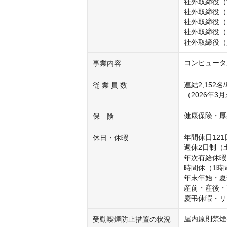
社外取締役（
社外取締役（監査等委員
社外取締役（監査等委員
社外取締役（監査等委員
コンピュータ
事業内容
連結2,152名/
従 業 員 数
（2026年3
健康保険・厚
保 険
年間休日121日
休日・休暇
週休2日制（
年次有給休暇
時間休（1時
年末年始・夏
産前・産後・
慶弔休暇・リ
屋内原則禁煙
受動喫煙防止措置の状況