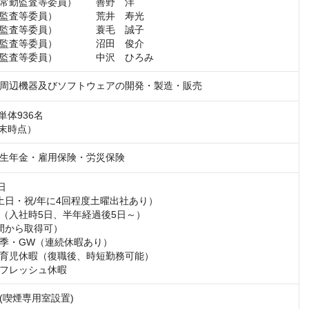
常勤監査等委員）　　善野　洋

）	　　 荒井　寿光

）	　　 蓑毛　誠子

）	　　 沼田　俊介

社外取締役（監査等委員）	　　 中沢　ひろみ
周辺機器及びソフトウェアの開発・製造・販売
単体936名

月末時点）
生年金・雇用保険・労災保険


土日・祝/年に4回程度土曜出社あり）

（入社時5日、半年経過後5日～）

間から取得可）

季・GW（連続休暇あり）

育児休暇（復職後、時短勤務可能）

フレッシュ休暇
(喫煙専用室設置)