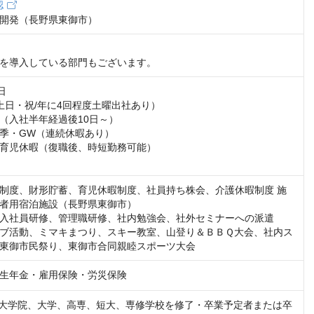
認
開発（長野県東御市）
を導入している部門もございます。


土日・祝/年に4回程度土曜出社あり）

（入社半年経過後10日～）

季・GW（連続休暇あり）

育児休暇（復職後、時短勤務可能）

制度、財形貯蓄、育児休暇制度、社員持ち株会、介護休暇制度 施
者用宿泊施設（長野県東御市）

入社員研修、管理職研修、社内勉強会、社外セミナーへの派遣

ブ活動、ミマキまつり、スキー教室、山登り＆ＢＢＱ大会、社内ス
東御市民祭り、東御市合同親睦スポーツ大会
生年金・雇用保険・労災保険
月に大学院、大学、高専、短大、専修学校を修了・卒業予定者または卒