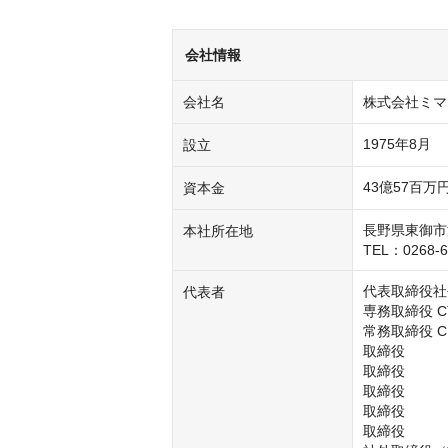
会社情報
会社名
株式会社ミマ
1975年8月
設立
43億57百万
資本金
長野県東御市滋
本社所在地
TEL：0268-6
代表取締役社長
代表者
専務取締役 CTO	　　　　　　　  竹
常務取締役 CFO	　　　　　　　  清
取締役	　　　　　　　　　　 羽場　康博

取締役	　　　　　 　　　　　古平　武史

取締役	　　　　　　　　　　 森澤　修二郎

取締役　　　
取締役　　　　　	　　　　　北