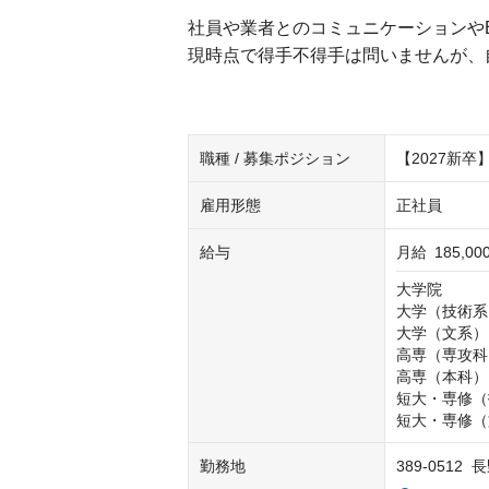
社員や業者とのコミュニケーションやE
現時点で得手不得手は問いませんが、
職種 / 募集ポジション
【2027新卒
雇用形態
正社員
給与
月給
185,0
大学院　　　　
大学（技術系）
大学（文系）　
高専（専攻科）
高専（本科）　
短大・専修（技
短大・専修（文
勤務地
389-0512