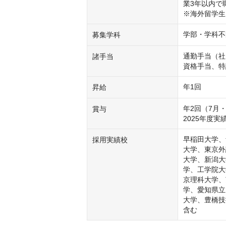
業3年以内で
※海外留学生
学部・学科不
募集学科
通勤手当（社
諸手当
資格手当、特
年1回
昇給
年2回（7月・
賞与
2025年度実績
早稲田大学、
採用実績校
大学、東京外
大学、新潟大
学、工学院大
京理科大学、
学、愛知県立
大学、豊橋技
含む