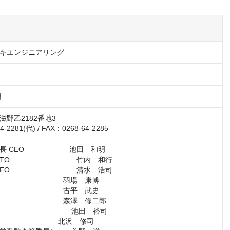
キエンジニアリング
円
野乙2182番地3

4-2281(代) / FAX：0268-64-2285
 CEO　　　　　 　池田　和明

内　和行

水　浩司

　　　　　　　　　　池田　裕司

沢　修司
