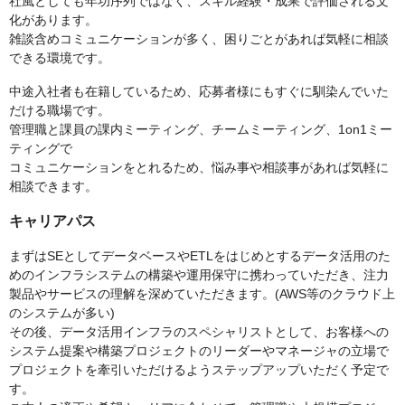
社風としても年功序列ではなく、スキル経験・成果で評価される文
化があります。
雑談含めコミュニケーションが多く、困りごとがあれば気軽に相談
できる環境です。
中途入社者も在籍しているため、応募者様にもすぐに馴染んでいた
だける職場です。
管理職と課員の課内ミーティング、チームミーティング、1on1ミー
ティングで
コミュニケーションをとれるため、悩み事や相談事があれば気軽に
相談できます。
キャリアパス
まずはSEとしてデータベースやETLをはじめとするデータ活用のた
めのインフラシステムの構築や運用保守に携わっていただき、注力
製品やサービスの理解を深めていただきます。(AWS等のクラウド上
のシステムが多い)
その後、データ活用インフラのスペシャリストとして、お客様への
システム提案や構築プロジェクトのリーダーやマネージャの立場で
プロジェクトを牽引いただけるようステップアップいただく予定で
す。