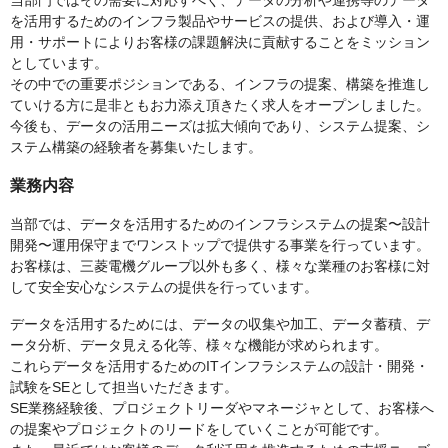
当部門ではその需要に対応すべく、データの分析や連携等のデータ
を活用するためのインフラ製品やサービスの提供、および導入・運
用・サポートによりお客様の課題解決に貢献することをミッション
としています。
その中での重要ポジションである、インフラの提案、構築を推進し
ていける方に是非ともお力添え頂きたく求人をオープンしました。
今後も、データの活用ニーズは拡大傾向であり、システム提案、シ
ステム構築の経験者を募集いたします。
業務内容
当部では、データを活用するためのインフラシステムの提案〜設計
開発〜運用保守までワンストップで提供する事業を行っています。
お客様は、三菱電機グループ以外も多く、様々な業種のお客様に対
して安全安心なシステムの提供を行っています。
データを活用するためには、データの収集や加工、データ蓄積、デ
ータ分析、データ見える化等、様々な機能が求められます。
これらデータを活用するためのITインフラシステムの設計・開発・
試験をSEとして担当いただきます。
SE業務経験後、プロジェクトリーダやマネージャとして、お客様へ
の提案やプロジェクトのリードをしていくことが可能です。