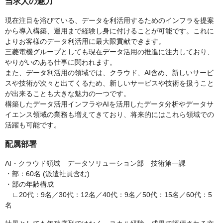
当求人の魅力
現在注目を浴びている、データを利活用するためのインフラを提案
から導入構築、運用まで経験し身に付けることが可能です。これに
よりお客様のデータ利活用に最大限貢献できます。
三菱電機グループとしても現在データ活用の推進に注力しており、
やりがいのある仕事に関われます。
また、データ利活用の領域では、クラウド、AI含め、新しいサービ
スや技術が次々と出てくるため、新しいサービスや技術を扱うこと
が出来ることも大きな魅力の一つです。
構築したデータ活用インフラやAIを活用したデータ分析やデータサ
イエンス領域の業務も増えてきており、将来的にはこれら領域での
活躍も可能です。
配属部署
AI・クラウド領域 データソリューション部 技術第一課
・部：60名 (派遣社員含む)
・部の年齢構成
∟20代：9名／30代：12名／40代：9名／50代：15名／60代：5
名