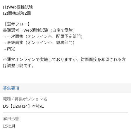
(1)Web適性試験
(2)面接試験2回
【選考フロー】
書類選考→Web適性試験（自宅で受験）
→一次面接（オンライン※、配属予定部門）
→最終面接（オンライン※、総務部門）
→内定
※通常オンラインで実施しておりますが、対面面接を希望される方
は調整可能です。
募集要項
職種 / 募集ポジション名
DS【D26H14】本社/E
雇用形態
正社員