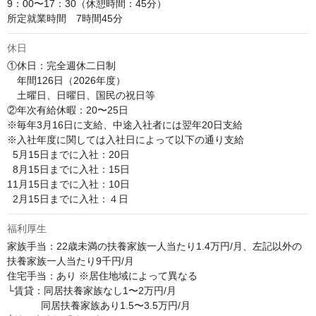
9：00〜17：30（休憩時間：45分）

所定就業時間　7時間45分
休日
①休日：完全週休二日制

　年間126日（2026年度）

　土曜日、日曜日、国民の祝日等

②年次有給休暇：20〜25日

※毎年3月16日に支給、中途入社者には翌年20日支給

※入社年度に関しては入社日によって以下の通り支給

  5月15日までに入社：20日

  8月15日までに入社：15日

11月15日までに入社：10日

  2月15日までに入社：４日
福利厚生
家族手当：22歳未満の扶養家族一人当たり1.4万円/月、左記以外の
扶養家族一人当たり9千円/月

住宅手当：あり ※居住地域によって異なる

└賃貸：同居扶養家族なし1〜2万円/月 

            同居扶養家族あり1.5〜3.5万円/月
