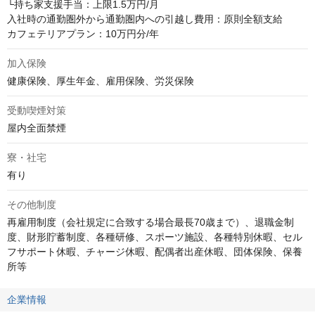
└持ち家支援手当：上限1.5万円/月

入社時の通勤圏外から通勤圏内への引越し費用：原則全額支給

カフェテリアプラン：10万円分/年
加入保険
健康保険、厚生年金、雇用保険、労災保険
受動喫煙対策
屋内全面禁煙
寮・社宅
有り
その他制度
再雇用制度（会社規定に合致する場合最長70歳まで）、退職金制
度、財形貯蓄制度、各種研修、スポーツ施設、各種特別休暇、セル
フサポート休暇、チャージ休暇、配偶者出産休暇、団体保険、保養
所等
企業情報