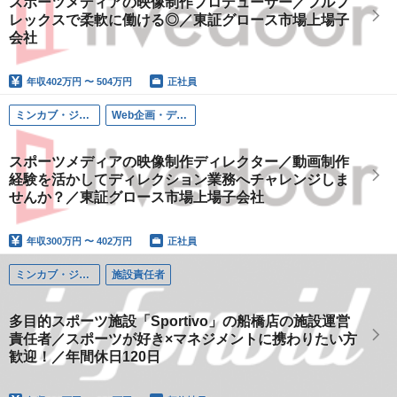
スポーツメディアの映像制作プロデューサー／フルフ
レックスで柔軟に働ける◎／東証グロース市場上場子
会社
年収
402万円 〜 504万円
正社員
ミンカブ・ジ・インフォノイド（ライブドア スポーツ事業本部）
Web企画・ディレクション
スポーツメディアの映像制作ディレクター／動画制作
経験を活かしてディレクション業務へチャレンジしま
せんか？／東証グロース市場上場子会社
年収
300万円 〜 402万円
正社員
ミンカブ・ジ・インフォノイド（ライブドア スポーツ事業本部）
施設責任者
多目的スポーツ施設「Sportivo」の船橋店の施設運営
責任者／スポーツが好き×マネジメントに携わりたい方
歓迎！／年間休日120日