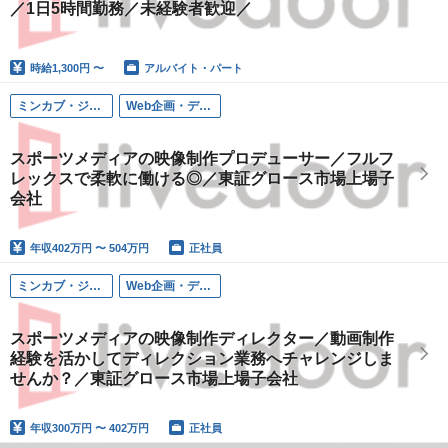
／1日5時間勤務／未経験者歓迎／
時給
1,300円 〜
アルバイト・パート
ミンカブ・ジ・インフォノイド（ライブドア スポーツ事業本部）
Web企画・ディレクション
スポーツメディアの映像制作プロデューサー／フルフ
レックスで柔軟に働ける◎／東証グロース市場上場子
会社
年収
402万円 〜 504万円
正社員
ミンカブ・ジ・インフォノイド（ライブドア スポーツ事業本部）
Web企画・ディレクション
スポーツメディアの映像制作ディレクター／動画制作
経験を活かしてディレクション業務へチャレンジしま
せんか？／東証グロース市場上場子会社
年収
300万円 〜 402万円
正社員