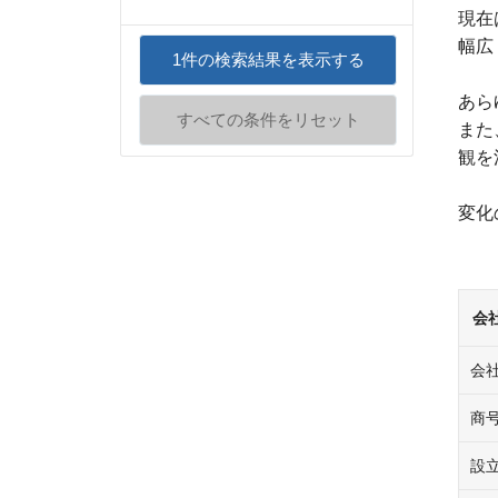
現在
幅広
1
件の検索結果を表示する
あら
すべての条件をリセット
また
観を
変化
会
会
商
設