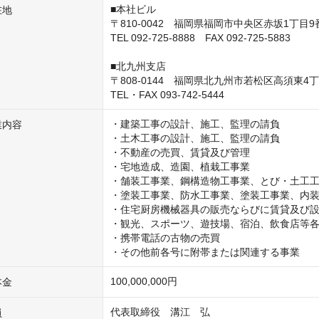
■本社ビル

在地
〒810-0042　福岡県福岡市中央区赤坂1丁目9番
TEL 092-725-8888　FAX 092-725-5883

■北九州支店

〒808-0144　福岡県北九州市若松区高須東4丁
・建築工事の設計、施工、監理の請負

業内容
・土木工事の設計、施工、監理の請負

・不動産の売買、賃貸及び管理

・宅地造成、造園、植栽工事業

・舗装工事業、鋼構造物工事業、とび・土工工
・塗装工事業、防水工事業、塗装工事業、内装
・住宅厨房機械器具の販売ならびに賃貸及び設
・観光、スポーツ、遊技場、宿泊、飲食店等各
・携帯電話の古物の売買

・その他前各号に附帯または関連する事業
100,000,000円
本金
代表取締役　溝江　弘

員