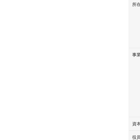
所
事
資
役