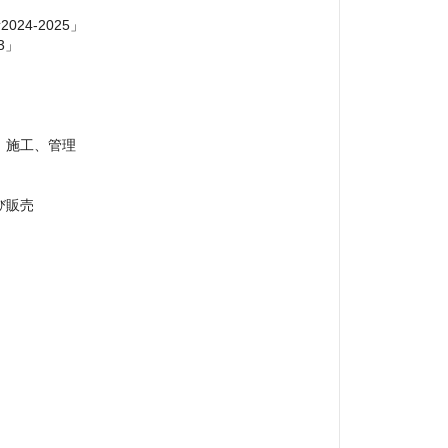
4-2025」

」

施工、管理

販売


