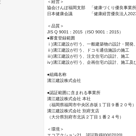
＜経営＞

証
協会けんぽ福岡支部　「健康づくり優良事業所202
日本健康会議　　　　「健康経営優良法人2023
＜品質＞

JIS Q 9001：2015（ISO 9001：2015）

●審査登録範囲

ⅰ)溝江建設が行う、一般建築物の設計・開発、
ⅱ)溝江建設が行う、ドコモ通信施設の施工

ⅲ)溝江建設が行う、注文住宅の設計、施工

ⅳ)溝江建設が行う、企画住宅の設計、施工及び
●組織名称

溝江建設株式会社

●認証範囲に含まれる事業所

溝江建設株式会社 本社 

（福岡県福岡市中央区赤坂１丁目９番２０号）
溝江建設株式会社 別府支店

（大分県別府市北浜２丁目１番２４号）

＜環境＞

エコアクション21　認証取得[0007020]