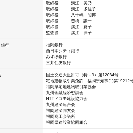
取締役　　　溝江　美乃

取締役　　　溝江　多佳子

取締役　　　八十嶋　昭博

取締役　　　𠮷橋　謙一

取締役　　　溝江　夏子

監査役　　　溝江　律子
福岡銀行

引銀行
西日本シティ銀行

みずほ銀行

三井住友銀行
国土交通大臣許可（特－3）第12034号

録
宅地建物取引業免許　福岡県知事(1)第19212号
福岡県宅地建物取引業協会

九州金融経済懇談会

NTTドコモ建設協力会

九州経済連合会

福岡経済同友会

福岡商工会議所

福岡県建設業協同組合