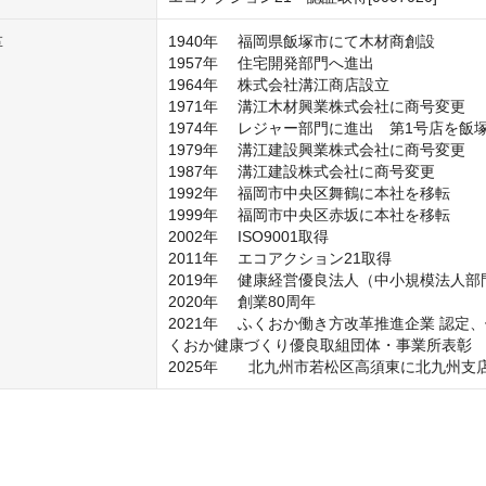
1940年	福岡県飯塚市にて木材商創設

革
1957年	住宅開発部門へ進出

1964年	株式会社溝江商店設立

1971年	溝江木材興業株式会社に商号変更

1974年	レジャー部門に進出　第1号店を飯塚市にオープン

1979年	溝江建設興業株式会社に商号変更

1987年	溝江建設株式会社に商号変更

1992年	福岡市中央区舞鶴に本社を移転

1999年	福岡市中央区赤坂に本社を移転

2002年	ISO9001取得

2011年	エコアクション21取得

2019年	健康経営優良法人（中小規模法人部門）2019認定（以降4年連続認定）

2020年	創業80周年

2021年	ふくおか働き方改革推進企業 認定、健康づくり優良事業所ゴールド2021-2022 認定、ふ
くおか健康づくり優良取組団体・事業所表彰

2025年　　北九州市若松区高須東に北九州支