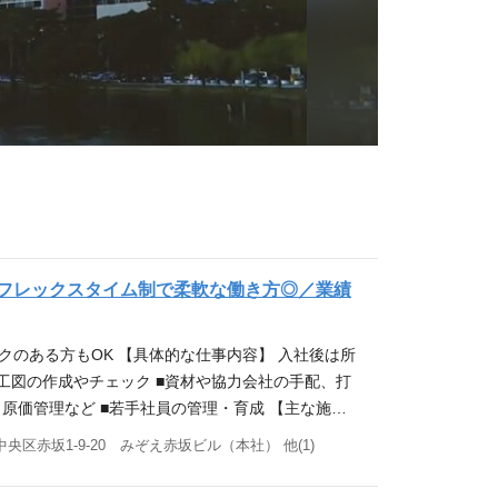
！フレックスタイム制で柔軟な働き方◎／業績
クのある方もOK 【具体的な仕事内容】 入社後は所
工図の作成やチェック ■資材や協力会社の手配、打
、原価管理など ■若手社員の管理・育成 【主な施工
署 ・学校の校舎、体育館 ・神社仏閣 ・食品工場 ・
央区赤坂1-9-20 みぞえ赤坂ビル（本社） 他(1)
限定可） 【歓迎スキル】 ・1級建築施工管理技士／
んな方を歓迎します】 ・明るく元気に業務に取り組む