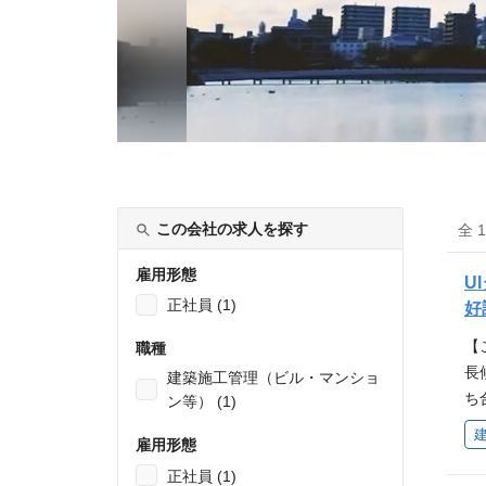
この会社の求人を探す
全 
雇用形態
U
正社員 (1)
好
【
職種
長
建築施工管理（ビル・マンショ
ち
ン等） (1)
事
雇用形態
物
正社員 (1)
1