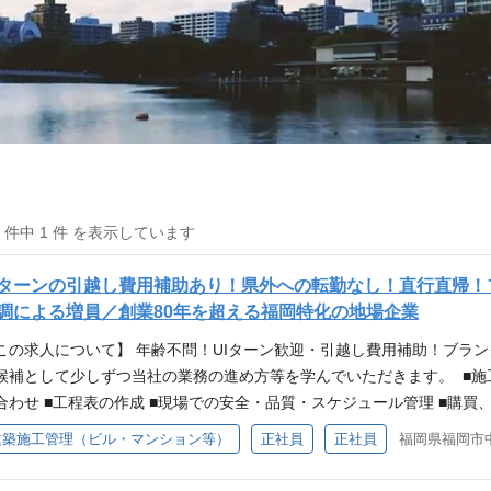
1 件中 1 件 を表示しています
Iターンの引越し費用補助あり！県外への転勤なし！直行直帰
調による増員／創業80年を超える福岡特化の地場企業
この求人について】 年齢不問！UIターン歓迎・引越し費用補助！ブラン
候補として少しずつ当社の業務の進め方等を学んでいただきます。 ■施
合わせ ■工程表の作成 ■現場での安全・品質・スケジュール管理 ■購買
例】※100％福岡県内の案件です。 ・住宅、マンション ・警察署、消防
建築施工管理（ビル・マンション等）
正社員
正社員
福岡県福岡市中
流倉庫 ・動物園の獣舎 など 【必須条件】 ・普通自動車運転免許（AT
級建築士 ・ビル、施設、マンションなど新築物件の施工管理経験 【こ