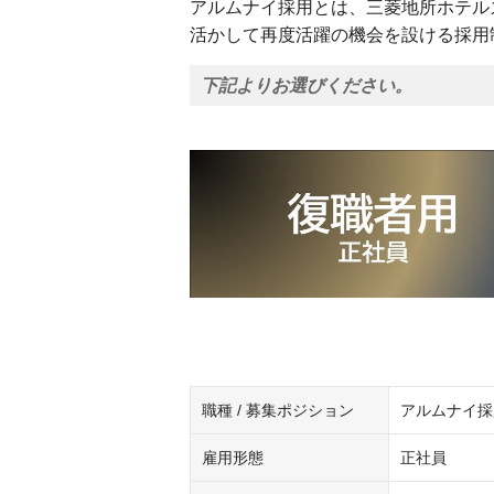
アルムナイ採用とは、三菱地所ホテル
活かして再度活躍の機会を設ける採用
下記よりお選びください。
職種 / 募集ポジション
アルムナイ採
雇用形態
正社員