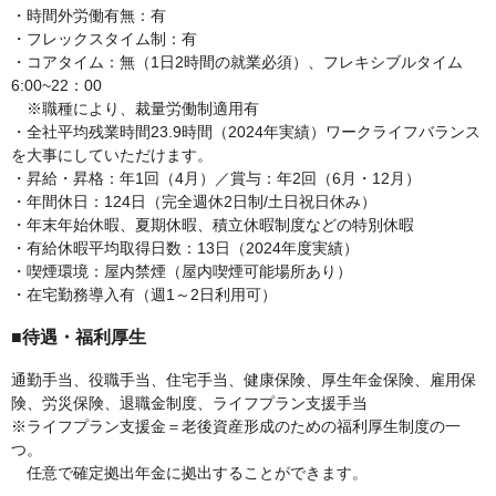
・時間外労働有無：有
・フレックスタイム制：有
・コアタイム：無（1日2時間の就業必須）、フレキシブルタイム
6:00~22：00
※職種により、裁量労働制適用有
・全社平均残業時間23.9時間（2024年実績）ワークライフバランス
を大事にしていただけます。
・昇給・昇格：年1回（4月）／賞与：年2回（6月・12月）
・年間休日：124日（完全週休2日制/土日祝日休み）
・年末年始休暇、夏期休暇、積立休暇制度などの特別休暇
・有給休暇平均取得日数：13日（2024年度実績）
・喫煙環境：屋内禁煙（屋内喫煙可能場所あり）
・在宅勤務導入有（週1～2日利用可）
■待遇・福利厚生
通勤手当、役職手当、住宅手当、健康保険、厚生年金保険、雇用保
険、労災保険、退職金制度、ライフプラン支援手当
※ライフプラン支援金＝老後資産形成のための福利厚生制度の一
つ。
任意で確定拠出年金に拠出することができます。