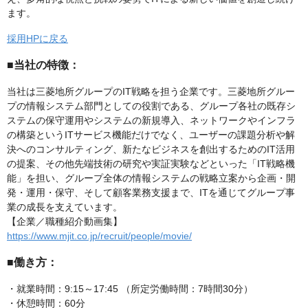
ます。
採用HPに戻る
■当社の特徴：
当社は三菱地所グループのIT戦略を担う企業です。三菱地所グルー
プの情報システム部門としての役割である、グループ各社の既存シ
ステムの保守運用やシステムの新規導入、ネットワークやインフラ
の構築というITサービス機能だけでなく、ユーザーの課題分析や解
決へのコンサルティング、新たなビジネスを創出するためのIT活用
の提案、その他先端技術の研究や実証実験などといった「IT戦略機
能」を担い、グループ全体の情報システムの戦略立案から企画・開
発・運用・保守、そして顧客業務支援まで、ITを通じてグループ事
業の成長を支えています。
【企業／職種紹介動画集】
https://www.mjit.co.jp/recruit/people/movie/
■働き方：
・就業時間：9:15～17:45 （所定労働時間：7時間30分）
・休憩時間：60分