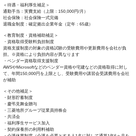
＜待遇・福利厚生補足＞
通勤手当：実費支給（上限：150,000円/月）
社会保険：社会保険一式完備
退職金制度：確定拠出企業年金（定年：65歳）
＜教育制度・資格補助補足＞
・資格取得受験料負担制度
資格支援制度の対象の資格試験の受験費用や更新費用を会社が負
担。※資格により負担内容が異なります
・ベンダー資格取得支援制度
AWSやMicrosoftなどのベンダー資格や宅建などの資格取得に対し
て、年間150,000円を上限とし、受験費用や講習会受講費用を会社
が補助
＜その他補足＞
・財形貯蓄制度
・慶弔見舞金贈与
・三菱地所グループ従業員持株会
・共済会
・福利厚生サービス加入
・契約保養所の利用料補助
・介護休業制度（介護を必要とする人1名に対して通算1年6ヶ月を