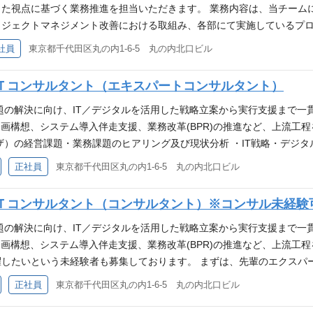
応等
た視点に基づく業務推進を担当いただきます。 業務内容は、当チーム
ジェクトマネジメント改善における取組み、各部にて実施しているプロジ
クトルール・ガイドなどの作成、品質に関するプロジェクト監査の実施
社員
東京都千代田区丸の内1-6-5 丸の内北口ビル
画、計画、実行していただきます。 【魅力】 ・社員、派遣、協力会社
ジメントの理想像を描き、必要な取組みを主体的に企画・実行する事が
Ｔコンサルタント（エキスパートコンサルタント）
題の解決に向け、IT／デジタルを活用した戦略立案から実行支援まで一
画構想、システム導入伴走支援、業務改革(BPR)の推進など、上流工程
ザ）の経営課題・業務課題のヒアリング及び現状分析 ・IT戦略・デジタ
・システム導入およびリプレイスの企画構想および要件定義支援 ・プ
正社員
東京都千代田区丸の内1-6-5 丸の内北口ビル
選定（RFI・RFP作成）、ステークホルダーとの合意形成 ・建物開発にお
 Downを組み合わせた手法で、価値を維持しつつコストを削減する活動 ■プロジェ
Ｔコンサルタント（コンサルタント）※コンサル未経験
M） ・丸の内エリアスマートシティ構想のIT／デジタル実行支援 ・グ
企画構想及びPMO支援（ベンダーコントロール） ・会員向けサイトリプ
題の解決に向け、IT／デジタルを活用した戦略立案から実行支援まで一
る業務の幅や範囲が広いことが特徴です。 ■ポジションの魅力 ・
企画構想、システム導入伴走支援、業務改革(BPR)の推進など、上流工
ユーザと非常に近い関係性でプロジェクト推進となるため、ユーザと同
したいという未経験者も募集しております。 まずは、先輩のエクスパ
までご入社いただいた方の事例 ・不動産業界からの転職者は少なく、他
菱地所グループ（以下、ユーザ）の経営課題・業務課題のヒアリング及び現
正社員
東京都千代田区丸の内1-6-5 丸の内北口ビル
ております。 ・「ユーザの近くで働きたい」「中長期的に案件やユーザ
ス改善の企画・実行支援 ・システム導入およびリプレイスの企画構想お
に身を置きたい」といった点を実現するためにご入社頂いた方が多くい
を行うPMO） ・ベンダー選定（RFI・RFP作成）、ステークホルダー