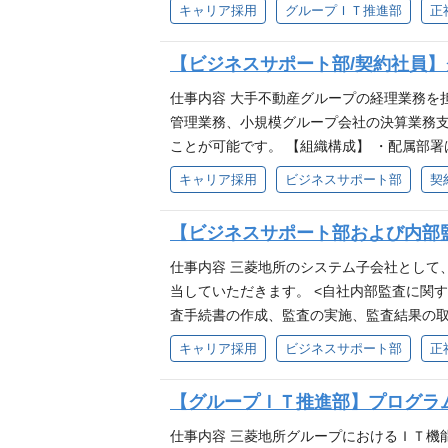
レビューおよび伴走支援 ・クラウド基盤（
ジェクト、構築時のアーキテクチャー、保
キャリア採用
グループＩＴ推進部
正
ットワーク／セキュリティ等の関連部署との
た形で効率化、最適化を図り、三菱地所、各
担当者に対する技術的な伴走支援・育成（O
を担うアウトソーサの監理 ・Machi P
【ビジネスサポート部/契約社員
語： Java,JavaScript,VB.net,VB,VBA,VB
じて下記業務も期待しています】 ・三菱地
DK他 ・OS：Windows,Linux,AIX,OS/4
運営 ・プロジェクト企画(スケジュール、
仕事内容 大手不動産グループの経理業務を
他 【非機能支援チーム体制】 社員および
ス移管 ・内部/外部の組織との間の円滑な
管理業務、小規模グループ会社の決算業務支
／運用設計・セキュリティ等）を横断的に
ことが可能です。 【組織構成】 ・配属部
がら、企画構想から設計・構築、運用フェ
ループ会社経理支援チーム」 などに分かれ
キャリア採用
ビジネスサポート部
契
ッジを蓄積・活用でき、品質向上や再発防
す。 【ポジションの特徴】 ・経理＋ITの
トメンバー（リーダー）として上流工程から
【ビジネスサポート部および内部監
システムで並行して進むクラウド基盤移行に
化・標準化の観点でレビューや助言を行うこ
仕事内容 三菱地所のシステム子会社として
視点で移行を支える非機能支援チームのリ
当していただきます。 <自社内部監査に関す
プロジェクトにおいて、性能・可用性・運用
査手続書の作成、監査の実施、監査結果の取
識した非機能要件整理や、クラウド基盤構成
ュニケーション、関連資料の作成やレビュー対
キャリア採用
ビジネスサポート部
正
システム全体を俯瞰し、上流工程から品質確
連文書の更新及び検討結果の報告 ･ IT
支援・育成 非機能領域の経験が浅いプロ
項の提案及びフォローアップ等） ･ 上記
【グループＩＴ推進部】プログラ
機能設計やクラウド基盤に関する知識・考え
認、作業管理等）、その他支援 <ITに係る
援チームのリーダー／メンバーを募集して
ることを目的としたIT統制観点での課題や
仕事内容 三菱地所グループにおけるＩＴ機