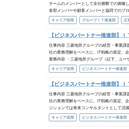
ケーション、関連資料の作成やレビュー対
チームのメンバーとして全社横断での俯瞰し
各部メンバーや顧客メンバーと協同でのプロ
スト・品質等の状況把握と報告、プロジェ
キャリア採用
グループＩＴ推進部
正
トを円滑に遂行するための各種取り組みを企
善・管理に関われます。 ・プログラムマネ
【ビジネスパートナー推進部】Ｉ
仕事内容 三菱地所グループの経営・事業課
社の業務理解をベースに、IT戦略の策定、企
業務内容 ・三菱地所グループ（以下、ユー
改革・業務プロセス改善の企画・実行支援 
キャリア採用
ビジネスパートナー推進部
ンダーコントロールを行うPMO） ・ベンダー
1…Value EngineeringとCost
【ビジネスパートナー推進部】Ｉ
本社移転プロジェクトの全体PMO（統括P
件多数） ・Webサイトリニューアル時の
仕事内容 三菱地所グループの経営・事業課
発におけるVECD支援 他 多数 関わ
社の業務理解をベースに、IT戦略の策定、
め、実務へのインパクトを実感できる。 ・
ジションでは将来コンサルタントとして活躍
物や街に関する案件に関与できる。 ■これ
関わって頂きます。 ■主な業務内容 ・三
キャリア採用
ビジネスパートナー推進部
ングファーム／SIerと領域は多岐に渡っ
ロードマップ策定 ・業務改革・業務プロセ
ットがどのように反映されたか見られる環境
ント支援（ユーザ立場でベンダーコントロール