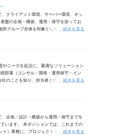
）
を削減する活動 ■プロジェクト例 ・グループ会社I
デジタル実行支援 ・グループ会社の業務改
て、クライアント環境、サーバー環境、ネッ
） ・会員向けサイトリプレイスのベンダー
ラ基盤の企画・構築、運用・保守を担ってお
 ■ポジションの魅力 ・戦略立案から実行
続きを見る
三菱地所グループ全体を対象とした大規模インフ
となるため、ユーザと同じ視点で業務に携わ
ナンス設計にも関与可能 ・街づくりを支え
からの転職者は少なく、他事業の事業会社／ユ
】 ・モバイルデバイス管理（MDM：Jamf
案件やユーザとの関係性を継続させたい」「自
の中核ポジション 【ゆくゆくは経験に応じて下
た方が多くいらっしゃいます。 【当該職種
など） ・開発プロジェクトの進行管理（進行
滑な業務コラボレーションのためのサポート
課題やニーズを起点に、最適なソリューション
計画作成)、推進、完了 - プロジェクトに
関係部署（コンサル・開発・運用保守・イン
- オーナー、ユーザー、ベンダーなど各種
続きを見る
会社のことを知り、担当者とのリレーション
たな技術、取り組みへの積極的な情報収集、習
菱地所グループ各社に対するアカウント担当
 ・課題・要望の整理、及び社内関係部署・
との調整 ・担当企業に対する各種案件のモ
プ促進や契約締結代行業務 ※本求人はリー
地所グループという安定した顧客基盤のも
て、企画・設計・構築から運用・保守までを
つながり、更なる有益な提案が出来るように
ています。 本ポジションでは、これまでの
社内に多様なケイパビリティを持つ組織と連携
続きを見る
ント）業務に、プロジェクトマネージャー