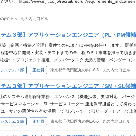
クトのロードマップの企画など） ・開発プロジェクトの進行管理（進
s://www.mjit.co.jp/recruit/recruit/requirements_
内部/外部の組織との間の円滑な業務コラボレーションのためのサポート
 - プロジェクトの立ち上げ(計画作成)、推進、完了 - プロジェク
内1-6-5 丸の内北口ビル
、スケジュールの管理と遵守 - オーナー、ユーザー、ベンダーなど各種
、育成 - DXを含めた新たな技術、取り組みへの積極的な情報収集、
ステム３部】アプリケーションエンジニア（PL・PM候
構築（企画／構築／管理）案件でのPLまたはPMをお任せします。 関
程を中心に開発・実装・テストまでの全工程のＰＪ推進を担って頂きま
本設計 ・プロジェクト推進、メンバータスク状況の管理、ベンダーコント
課題解決etc… 【開発環境例】 ・開発言語： Java,JavaScript,VB.ne
/システム３部
正社員
東京都千代田区丸の内1-6-5 丸の内北口ビル
P,JSP,EJB,J2EE,.NET,Struts,iOSSDK,AndroidSDK他 ・OS：Wi
）,PostgreSQL,ACCESS他 【開発体制】 関係部署並びに協力会社メンバ
ステム３部】アプリケーションエンジニア（SM・SL候
リリースまでを進めております。 基本的には三菱地所グループ内の案
す。 【募集対象のプロジェクト例】 ・商業系基幹システム再構築 
各社のシステム運用保守業務・エンハンス（機能拡張、要望対応、バー
ては、 老朽化、レガシー化に伴い現状の課題や、運用に踏まえた将来
:サービスマネージャ、SL:サービスリーダー 運用保守担当として携
い出し、改革テーマ、取り組むべき施策、あるべき姿の実現ロードマッ
ユーザとの関係性を有効活用してPJメンバー（PJリーダー）として上
おります。 ・ビル工事管理システム再構築 三菱地所が所有・管理する
いくリーダー(SM/SL)のポジション ② 運用保守チームの運用保守メ
/システム３部
正社員
東京都千代田区丸の内1-6-5 丸の内北口ビル
が非常に複雑化しており業務効率に問題がある状況です。 現状の課題
管理するサービスマネジメント業務 ・業務システムの運用保守、エンハ
テム構築を検討・推進していくメンバーを募集しております。 ・全社
シング対応の検討 ・システムにおける課題解決 【開発環境例】 ・開発言語： J