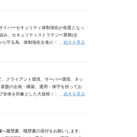
ディスカッションしながら、最適な戦略、体
は思いますが、こういった取り組みを推進す
なく、積極的に意見を交わし合える関係性で
ムワークを発揮し、推進できる方を歓迎して
、サイバーセキュリティ体制強化が命題となっ
 セキュリティとプライバシー保護の観点から
組み、セキュリティストラテジー業務(企
 • 情報セキュリティガバナンス • 情報セキ
続きを見る
から守る為、体制強化を進めております。 現
結果分析と改善フォロー） 等 ■セキュリテ
役割としておりますが、企画戦略に全く関わ
告受付、インシデント対応・対応支援 • 情
ディスカッションしながら、最適な戦略、体
 要員についてのセキュリティ管理計画の策定
は思いますが、こういった取り組みを推進す
なく、積極的に意見を交わし合える関係性で
ムワークを発揮し、推進できる方を歓迎して
て、クライアント環境、サーバー環境、ネッ
 インシデント発生時におけるインシデント報
ラ基盤の企画・構築、運用・保守を担ってお
についてのセキュリティ管理計画の策定、 要
続きを見る
ープ全体を対象とした大規模インフラに関与
画の作成、準備、実施、結果の対策実施） 等
にも関与可能 ・街づくりを支えるITインフ
C端末、複合機運用管理：グループ会社各社に
ソースし、日常の作業からの解放、企画立案業
t365展開：M365をグループ会社各社に導入、新
記業務も期待しています】 ・プロジェクト
欄へ履歴書、職歴書の添付をお願いします。