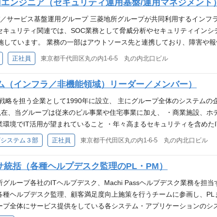
用エンジニア（セキュリティ運用基盤/運用マネジメント
においては各事業/各部最適と なっており、全社横断で情報連携・活
L,PL/SQL他 ・フレームワーク：ASP,JSP,EJB,J2EE,.NET,Struts,iOSSDK,
ータの統合によって、「営業の パフォーマンス向上」と「顧客満足度
,UDB（DB2）,PostgreSQL,ACCESS他 【運用保守体制】 社員＋
バ／サービス基盤運用グループ 三菱地所グループが共同利用するインフ
していくメンバーを募集しています。 ・グループ社内ポータルサイト
、利用部門、ベンダー等と密にコミュニケーションを取りながら仕事を
セキュリティ関連では、SOC業務として脅威分析やセキュリティインシ
ースを しておりますが、初回リリース時に見送った機能開発や、認証基
ます。 【システム運用保守・エンハンス対応例】 ・インボイス対応 
施しています。 業務の一部はアウトソース先と連携しており、障害や報告
）見直しに伴う追加開発の 実施が決定しているため、プロジェクト推進
模なシステム改修が必要となりました。 今回の対応は既に完了してお
、実践的な運用マネジメント経験を積める環境です。 また、WAFや
正社員
東京都千代田区丸の内1-6-5 丸の内北口ビル
種に関する動画資料】 ・企業紹介動画（1:06） https://www.youtube
を行う必要があります。 ・基幹システム データ連携システムのリプレ
やサーバなど他のインフラチーム、ならびにCSIRT組織と密に連携し
youXCddJ2A ※フルバージョンは当社採用HPの「ムービーギャラリー」をご覧下さい https
ンニングコスト増などの要因から他製品へのリプレイスを検討すること
。 40代のマネージャーを中心に、20代から40代までのメンバーが
ム（インフラ／非機能領域）リーダー／メンバー）
がら推進することが必要なプロジェクトになります。 ・基幹システム
です。 【業務内容】 ご経験やスキルに応じて、プロジェクトマネジメ
したプライベートクラウド基盤を利用していますが、より安価でサービ
く関われる環境で、マネジメント力と技術理解の双方を高めていけるポ
T戦略を担う企業として1990年に設立、 主にグループ全体のシステム
が多数に及ぶことから、移管完了するまでには数年を要するプロジェク
ース配分、ロードマップ設計支援など） ・開発プロジェクトの進行管
在、当グループは従来のビル事業や住宅事業に加え、 ・商業施設、ホ
運用保守対応 地所グループで利用している全社共通・各事業セグメン
） ・社内外の関係組織と円滑に連携するための調整およびコラボレー
業環境でIT活用が望まれていること ・年々高まるセキュリティを含めた
対応等を実施しています ・全社共通：会計システム、勤怠システム、
ける管理業務（リソース管理、プロセス改善、進捗/品質管理など） ・
進めています。 また新型コロナウイルスによる社会変化、働き方の多様
/システム３部
正社員
東京都千代田区丸の内1-6-5 丸の内北口ビル
空調管理システム、検針システム、商業テナント売上金管理システム 
、グループ内環境を背景に、グループ内のIT活用・デジタルトランス
上記以外にも多数のシステム運用保守やエンハンス対応を予定しております
おります。今後はAI・IoTに代表される最先端技術を活用した新領域に
サ統括（各種ヘルプデスク監理のPL・PM）
に参画頂きます。始めはPL、メンバーの立場で経験した上で、その後
制強化のため 【仕事内容】 システム開発・運用プロジェクトにおける
:06） https://www.youtube.com/watch?v=PZfS55EnQ_A
チーム」のメンバーを募集します。 プロジェクト／システムごとの個
グループ各社のITヘルプデスク、Machi Passヘルプデスク業務を
「ムービーギャラリー」をご覧下さい https://www.mjit.co.jp/recruit/p
を担っていただきます。 具体的には下記の業務を想定しております。 
各種ヘルプデスク監理、顧客満足度向上施策を行うチームに参画し、PL
ティ・運用性等）の検討支援 ・企画構想、要件定義、設計／構築、運
ープ全体にサービス提供をしている各システム・アプリケーションのシ