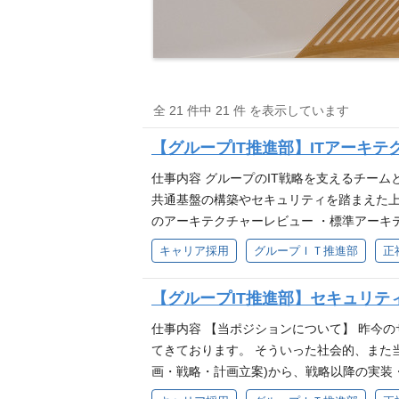
全 21 件中 21 件 を表示しています
【グループIT推進部】ITアーキ
仕事内容 グループのIT戦略を支えるチーム
共通基盤の構築やセキュリティを踏まえた上
のアーキテクチャーレビュー ・標準アーキ
ック 【利用環境】 ・OS ：Windows Serve
キャリア採用
グループＩＴ推進部
正
【グループIT推進部】セキュリ
仕事内容 【当ポジションについて】 昨今
てきております。 そういった社会的、また
画・戦略・計画立案)から、戦略以降の実装
段階での役割イメージとしては、大枠では