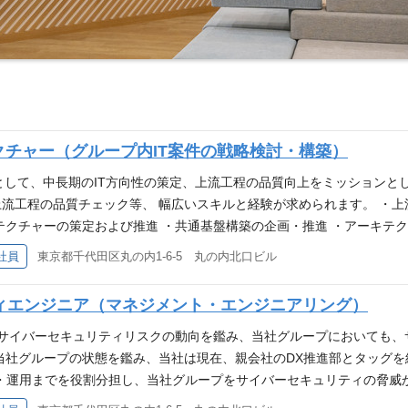
テクチャー（グループ内IT案件の戦略検討・構築）
として、中長期のIT方向性の策定、上流工程の品質向上をミッションとし
流工程の品質チェック等、 幅広いスキルと経験が求められます。 ・
テクチャーの策定および推進 ・共通基盤構築の企画・推進 ・アーキテ
r、Linux ・クラウド ：AWS、GCP、Azure
社員
東京都千代田区丸の内1-6-5 丸の内北口ビル
ティエンジニア（マネジメント・エンジニアリング）
のサイバーセキュリティリスクの動向を鑑み、当社グループにおいても
当社グループの状態を鑑み、当社は現在、親会社のDX推進部とタッグを
・運用までを役割分担し、当社グループをサイバーセキュリティの脅威
セキュリティストラテジー業務については親会社、実装・運用は当社の