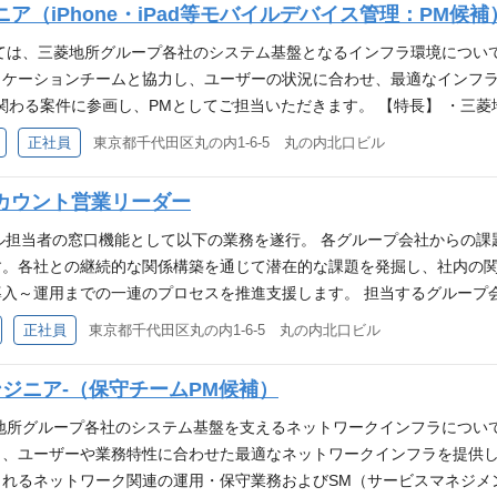
（iPhone・iPad等モバイルデバイス管理：PM候補
utube.com/watch?v=PZfS55EnQ_A
ineeringとCost Downを組み合わせた手法で、価値を維持しつつコスト
トの全体PMO（統括PM） ・丸の内エリアスマートシティ構想のIT／
ては、三菱地所グループ各社のシステム基盤となるインフラ環境につい
bサイトリニューアル時の企画構想及びPMO支援（ベンダーコントロール
リケーションチームと協力し、ユーザーの状況に合わせ、最適なインフ
ECD支援 他 多数 関わる業務の幅や範囲が広いことが特徴です。
末管理に関わる案件に参画し、PMとしてご担当いただきます。 【特長】 ・
クトを実感できる。 ・ユーザと非常に近い関係性でプロジェクト推進
に対する統合・標準化を推進 ・システム運用に留まらず、IT戦略・ガバ
正社員
東京都千代田区丸の内1-6-5 丸の内北口ビル
件に関与できる。 ■これまでご入社いただいた方の事例 ・不動産業界
内製主体のため、企画〜実行まで一貫して意思決定に関われる 【案件事例
Ierと領域は多岐に渡る。 ・「ユーザの近くで働きたい」「中長期的に
スト対応 ・全社セキュリティ／認証基盤との連携 ・クライアント管理高度化
カウント営業リーダー
見られる環境に身を置きたい」といった点を実現するためにご入社頂い
の企画（スケジュール、リソース、プロジェクトのロードマップの企画
//www.youtube.com/watch?v=PZfS55EnQ_A
管理、技術コミュニケーションなど） ・内部/外部の組織との間の円
タル担当者の窓口機能として以下の業務を遂行。 各グループ会社からの
ース管理、プロセス改善、会議主宰など） - プロジェクトの立ち上げ(
す。各社との継続的な関係構築を通じて潜在的な課題を発掘し、社内の
定支援 - プロジェクトの品質、コスト、スケジュールの管理と遵守 
入～運用までの一連のプロセスを推進支援します。 担当するグループ
クトリーダー、プロジェクトメンバーの指導、育成 - DXを含めた新
ルを通じて貢献できる魅力的な仕事となります。 ■主な業務内容 ・三
正社員
東京都千代田区丸の内1-6-5 丸の内北口ビル
管理業務全般
ュニケーションを通じたIT／デジタル課題やニーズの発掘とヒアリング
企画 ・提案活動／概算見積り／契約条件の調整、受注に向けた社内外
ジニア-（保守チームPM候補）
る調整 ・三菱地所グループ共通利用システム（ITサービス）のグルー
を率いながら業務遂行頂く前提となります ■ポジションの魅力 ・三菱
地所グループ各社のシステム基盤を支えるネットワークインフラについ
できる。 ・顧客と近い距離を維持することで事業・業務知識の獲得に
、ユーザーや業務特性に合わせた最適なネットワークインフラを提供し
ループ各社のビジネスに関与できる。 ・コンサル／開発／インフラと
されるネットワーク関連の運用・保守業務およびSM（サービスマネジメ