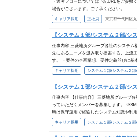
の企画（スケジュール、リソース、プロジェ
・選考フローについては下記URLをご参照ください。 http
質管理、技術コミュニケーションなど） ・
場合がございます。ご了承ください。
ソース管理、プロセス改善、会議主宰など）
キャリア採用
正社員
東京都千代田区丸の
選定支援 - プロジェクトの品質、コスト
クトリーダー、プロジェクトメンバーの指導
【システム１部/システム２部/シ
管理業務全般
仕事内容 三菱地所グループ各社のシステム
先にあるニーズを汲み取り提案する、上流工
す。 ・案件の企画構想、要件定義並びに基
リリース支援etc ・導入後の運用支援、システムにおける
キャリア採用
システム１部/システム２部
ML,XML,SHELL,PL/SQL他 ・フレームワーク：AS
Oracle,SQL Server,UDB（DB2
【システム１部/システム２部/シ
ーが連携しながら企画、設計、開発、試験、
境の他、水平展開が広がるケースもございま
仕事内容 【仕事内容】 三菱地所グループ
ておりますが、商業系基幹システムについ
っていただくメンバーを募集します。 ※SM
要性が発生しております。 現状課題の洗
時は保守運用で経験したシステム知識や利用
を検討・推進していくメンバーを募集して
す。 ① 運用保守チームをマネジメントして
キャリア採用
システム１部/システム２部
システムや手運用 が混在し、業務フロー
しております。 ・複数システムを統括して
ステムの再構築・集約化等、 次世代シス
の検討・提案 ・運用保守対象システムのアウトソー