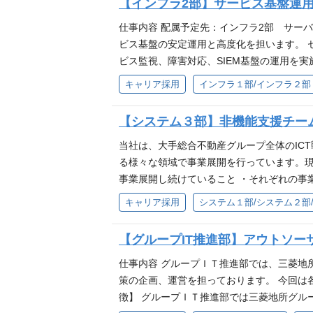
【インフラ2部】サービス基盤運
所グループの法人情報の蓄積・共有・活用
VBA,VBScript,PHP,UML,HTML,XML,SHEL
を解決すべく、三菱地所内における顧客デ
・データベース：Oracle,SQL Server
仕事内容 配属予定先：インフラ2部 サー
構築を 企画構想フェーズから検討・推進
ハンス対応を実施します。 部内のみならず
ビス基盤の安定運用と高度化を担います。 
サイト再構築ＰＪは2023年11月にリリ
に受け取り、自身の成長に生かすことができ
ビス監視、障害対応、SIEM基盤の運用を実
インフラ改修に伴う非機能（一部機能要件
いて、インボイス制度に対応するため、大規
グ基盤の運用やアウトソーサ監理などにより
キャリア採用
インフラ１部/インフラ２部
多数の開発プロジェクトを予定しております。 【当該職
っていることから納品日重視でプロジェクト
にも携わります。 配属後は、ネットワーク
種紹介動画（1:38） https://youtu.be/x
タ連携システムのミドルウェアにおいて、ラ
含めたマネジメント業務を担っていただきます
【システム３部】非機能支援チー
e/movie/
渡ることから、関係者とは密に連携を取りな
複数並行して進める、活発で協力的なチーム
基幹システムは三菱地所グループ独自に構築
ロジェクトの上流から運用フェーズまで幅広
当社は、大手総合不動産グループ全体のIC
への移管を行います。 移管対象のシステム
えた企画立案業務（スケジュール策定、リソ
る様々な領域で事業展開を行っています。現
用されている基幹システム・業務システムの
管理、技術的なコミュニケーション推進など
事業展開し続けていること ・それぞれの事
用保守・業務効率・利便性向上のための改修
た改善業務全般 ・運用および保守業務にお
こと から、それらに伴う整備を急ピッチで
キャリア採用
システム１部/システム２部
ル/商業部門：ビル契約請求管理システム、
報収集および主体的なスキル習得
すます高まっています。そういった社会環境
システム、顧客情報管理システム etc 
がもつお客さまへの価値創造へ向け邁進して
【グループIT推進部】アウトソー
じて知見を深めてもらい、各種プロジェクト
背景】 グループ内でのニーズ拡大に伴う体
可能です。 【当該職種に関する動画資料】 ・企業紹介動画（1
リティ等）を横断的に支援する「非機能支援
仕事内容 グループＩＴ推進部では、三菱地所
e/g8cIP543YS0 ※フルバージョンは当社採用HPの
化、 品質安定化、ナレッジ集約・人材育成
策の企画、運営を担っております。 今回は
ける非機能要件 （性能・可用性・セキュリ
徴】 グループＩＴ推進部では三菱地所グル