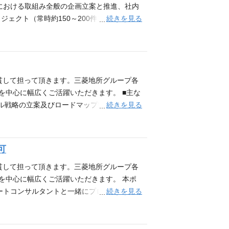
における取組み全般の企画立案と推進、社内
続きを見る
ェクト（常時約150～200件）の進捗・コ
、ナレッジ蓄積・社内啓蒙など、プロジェク
合わせて600名規模の会社における業務改
できます。
貫して担って頂きます。三菱地所グループ各
を中心に幅広くご活躍いただきます。 ■主な
続きを見る
ル戦略の立案及びロードマップ策定 ・業務
ロジェクトマネジメント支援（ユーザ立場でベ
けるICT選定支援（VECD*1対応） *
クト例 ・グループ会社IT／デジタル戦略策定 ・
可
ループ会社の業務改革・業務プロセス改善（案
レイスのベンダー選定支援 ・外資系ホテル開
貫して担って頂きます。三菱地所グループ各
戦略立案から実行まで一貫して携われるた
程を中心に幅広くご活躍いただきます。 本ポ
じ視点で業務に携われる。 ・身近と感じる建
続きを見る
ートコンサルタントと一緒にプロジェクトに
事業の事業会社／ユーザ系SI／コンサルティ
状分析 ・IT戦略・デジタル戦略の立案及び
との関係性を継続させたい」「自分のアウトプ
よび要件定義支援 ・プロジェクトマネジメ
らっしゃいます。 【当該職種に関する動画
との合意形成 ・建物開発におけるICT選定