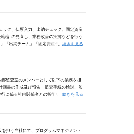
関する技術支援 ・開発部門、運用部門、ネ
ている。各フェーズ、プロセスを全体俯瞰し
整備、横展開の推進 ・プロジェクト／運用
件事例】 ・三菱地所グループサービスデスク
策の検討・推進 【開発環境例】 ・開発言
ドサポートの管理、運営 【ゆくゆくは経験に応
JB,J2EE,.NET,Struts,iOSSDK,AndroidS
ーション担当へのサービス改善レポート企画・
,ACCESS他 ・クラウド環境：AWS、GCP、AZURE
プサービスデスク未利用グループ会社のサービ
チェック、伝票入力、出納チェック、固定資産
ジェクトにおける非機能領域（インフラ／基盤
業務設計の見直し、業務改善の実施などを行う
ム運用部）や関連部署、ベンダーと連携しな
続きを見る
ム」「出納チーム」「固定資産チーム」「グ
ムに関わることで、非機能領域の知見やナレ
っており幅広い経験を身につけることが可能で
非機能支援で得た経験を活かし、プロジェク
・業務設計・改善にも関与が可能
ウド基盤移行プロジェクトの横断支援 複数
）
ていた基盤設計や運用方針を整理し、共通
盤や非機能領域の知見を活かし、全体最適の
内部監査室のメンバーとして以下の業務を担
機能要件整理・設計支援 新規システム構築
計画書の作成及び報告 ･ 監査手続の検討、監
ズから支援を実施。 トレーサビリティを意
続きを見る
の遂行に係る社内関係者との折衝や適宜のコミ
ム構築を推進しています。 非機能観点から
 ･ IT全般統制評価対象システムの検討、関
す。 ・プロジェクト・運用担当者への伴奏
統制評価、調書作成、評価結果の報告、改善事
走支援を実施。 実プロジェクトを通じて非
業（作業計画の立案、関連資料の収集・確
の観点からもシステム品質を支える非機能支
プの内部統制の実効性や有効性の向上へ寄与す
に係る社内関係者との折衝や適宜のコミュニ
般を担う当社にて、プログラムマネジメント