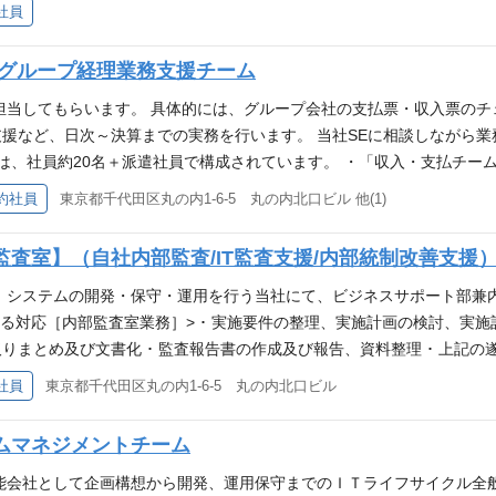
マルチクラウド／AWS等）を中心とした基盤設計・構築・保守・ 運用に
守運用フェーズにおけるガイドラインやレビューを含む各部支援を担っ
社員
部門横断調整・ 技術的ハブ役 ・非機能領域に関する標準化、ナレッジ
部への貢献、および最終的に三菱地所グループへの貢献が可能。 【案
JT、レビュー等） ・非機能領域における課題抽出、改善提案、再発防止
assヘルプデスクを担うアウトソーサの監理 ・マイクロソフトユニファイ
】グループ経理業務支援チーム
Script,PHP,UML,HTML,XML,SHELL,PL/SQL他 ・フレームワーク：ASP,JSP,E
所グループサービスデスクの改善、方策検討 ・各システム・アプリケ
00他 ・データベース：Oracle,SQL Server,UDB（DB2）,PostgreSQL
リソース、プロジェクトのロードマップの企画など) ・三菱地所グルー
担当してもらいます。 具体的には、グループ会社の支払票・収入票の
協力会社メンバーで構成されたチームとして、システム開発・運用プロ
業務コラボレーションの主体またはサポート
援など、日次～決算までの実務を行います。 当社SEに相談しながら
支援します。特定のシステムに閉じず、部内（システム開発部・システ
署は、社員約20名＋派遣社員で構成されています。 ・「収入・支払チー
ーズまで非機能観点で伴走支援を行います。複数プロジェクト・システ
ており、担当業務について実施します。 ・定期的にチーム見直しを行
約社員
東京都千代田区丸の内1-6-5 丸の内北口ビル 他(1)
止に貢献できます。将来的には、クラウド移行や再構築案件において、
ハイブリッドスキルが身につく ・グループ会社横断での経験が広がる 
参画することも想定しています。 【非機能支援チーム事例】 ・クラ
査室】（自社内部監査/IT監査支援/内部統制改善支援
対し、非機能支援チームが横断的に参 画。プロジェクトごとに異なっ
とで、移行リスクの低減と品質の安定化を図っています。 クラウド基
、システムの開発・保守・運用を行う当社にて、ビジネスサポート部兼
ーダー／メンバーを募集しております。 ・新規システム構築における非
る対応［内部監査室業務］> ･ 実施要件の整理、実施計画の検討、実施
性・セキュリティ等の非機能要件について、企画構想・要件定義フェー
りまとめ及び文書化 ･ 監査報告書の作成及び報告、資料整理 ･ 上記
・運用設計の検討を通じて、開発・運用双方にとって無理のないシステ
応等 <J-SOX IT監査支援に関する対応［ビジネスサポート部業務］>
社員
東京都千代田区丸の内1-6-5 丸の内北口ビル
保に貢献する非機能支援チームのリーダー／メンバーを募集しておりま
全般統制、IT業務処理統制の評価及びサポート（関連文書の作成や更新、
ジェクト担当者や運用担当者に対し、設計レビューや技術相談を通じた伴
に係る社内外関係者との折衝や適宜のコミュニケーション、付随する諸作
ムマネジメントチーム
方を共有し、組織全体の非機能対応力向上を図っています。 人材育成
内部統制改善支援に関する対応［ビジネスサポート部業務］> ･ グルー
おります。
内部統制に係る事項に対する改善活動の提案、実行、報告 ･ 上記の遂行
能会社として企画構想から開発、運用保守までのＩＴライフサイクル全