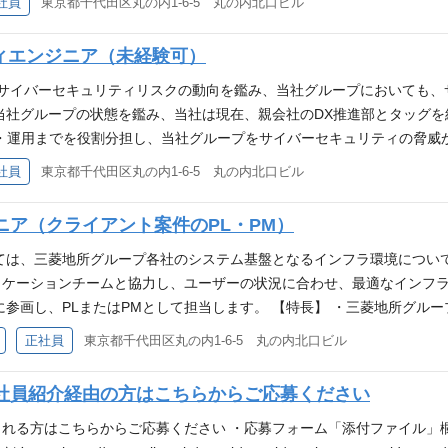
社員
東京都千代田区丸の内1-6-5 丸の内北口ビル
ティプロジェクトとしてどうあるべきか、親会社と当社で共同体として
とが可能です。グループ企業と聞くと、親子関係が気になる方もいると
ィエンジニア（未経験可）
ュリティ関連に限らず、親会社、子会社という壁で隔てたような関係で
ープの課題を自らの課題として捉え、積極的に解決に向けて議論やチー
のサイバーセキュリティリスクの動向を鑑み、当社グループにおいても
ィマネジメント業務（セキュリティ戦略、仕組み作り、PDCA運用） •
当社グループの状態を鑑み、当社は現在、親会社のDX推進部とタッグを
計 • セキュリティポリシーの更新、策定 • セキュリティ要件の定義、評価
・運用までを役割分担し、当社グループをサイバーセキュリティの脅威
ク管理計画の策定 • モニタリング実施対応（モニタリング計画、 実施、
セキュリティストラテジー業務については親会社、実装・運用は当社の
社員
東京都千代田区丸の内1-6-5 丸の内北口ビル
、セキュリティ運用） • インシデント発生時におけるインシデント報
ティプロジェクトとしてどうあるべきか、親会社と当社で共同体として
評価と検証 • プロジェクトについてのセキュリティ管理計画の策定、
とが可能です。グループ企業と聞くと、親子関係が気になる方もいると
ア（クライアント案件のPL・PM）
• セキュリティテスト（計画の作成、準備、実施、結果の対策実施） 等
ュリティ関連に限らず、親会社、子会社という壁で隔てたような関係で
ープの課題を自らの課題として捉え、積極的に解決に向けて議論やチー
ては、三菱地所グループ各社のシステム基盤となるインフラ環境につい
ティエンジニアリング（セキュリティ対策の実装、セキュリティ運用） •
リケーションチームと協力し、ユーザーの状況に合わせ、最適なインフ
報セキュリティの運用、情報セキュリティの評価と検証 • プロジェクト
に参画し、PLまたはPMとして担当します。 【特長】 ・三菱地所グル
 セキュリティの実装、設計、調査、評価 • セキュリティテスト（計
合・標準化を推進 ・システム運用に留まらず、IT戦略・ガバナンス設計
正社員
東京都千代田区丸の内1-6-5 丸の内北口ビル
ため、企画〜実行まで一貫して意思決定に関われる 【案件事例】 ・P
理 ・クライアント運用管理アウトソース：年々増加する管理端末をアウト
社員紹介経由の方はこちらからご応募ください
サービスの運用管理、オンプレAD⇒EntraIDへの切り替え ・Microsof
ー管理統制、およびサービスマネジメント 【ゆくゆくは経験に応じて下
れる方はこちらからご応募ください ・応募フォーム「添付ファイル」