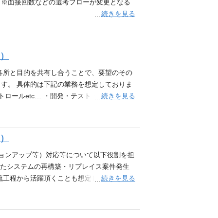
行状況の監視、投入リソース管理、結果の品
midcareer/ ※面接回数などの選考フローが変更となる
 ・開発の生産性向上のための業務支援（リ
続きを見る
トに必要な体制の構築、開発委託先ベンダーの
ステークフォルダー間の調整 - プロジェ
習得 - 上記付随して発生するプロジェクト
補）
係各所と目的を共有し合うことで、要望のその
す。 具体的は下記の業務を想定しておりま
続きを見る
ロールetc… ・開発・テスト・品質管理・
t,VB,VBA,VBScript,PHP,UML,HT
ndows,Linux,AIX,OS/400他 ・データベース：
ーとチームを組みプロジェクトを進行します。 各メンバ
補）
件となるため、フィードバックが得やすい環
三菱地所では日本全国にて商業施設を運営し
ジョンアップ等）対応等について以下役割を担
像検討の上、 次世代システムを構築する必
わったシステムの再構築・リプレイス案件発生
プに ついて具体化し、次世代システム構築
続きを見る
流工程から活躍頂くことも想定しておりま
ビルにおける工事管理業務において、複数の
ンバーのポジション 具体的は下記の業務を想定
の洗い出し、業務フローの見直し・整理、シ
ンス対応 ・運用保守業務の業務効率・改善
法人情報活用ＰＪ（ＣＲＭ再構築） 三菱地
ava,JavaScript,VB.net,VB,