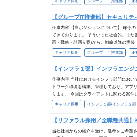
キャリア採用
グループＩＴ推進部
正
れないことはなく、当グループのセキュリ
制作り、プロジェクト遂行を行っていくこ
【グループIT推進部】セキュリテ
る上での当社と親会社との関係性は、セキ
あり、そういった環境において、当社グル
仕事内容 【当ポジションについて】 昨今
おります。 【仕事内容事例】 ■セキュリテ
てきております。 そういった社会的、また
の分析 • セキュリティの観点からの検討、設
画・戦略・計画立案)から、戦略以降の実装
ュリティの周知と教育 • リスク管理、リス
段階での役割イメージとしては、大枠では
キャリア採用
グループＩＴ推進部
正
ィエンジニアリング（セキュリティ対策の実装
れないことはなく、当グループのセキュリ
報セキュリティの運用、情報セキュリティの
制作り、プロジェクト遂行を行っていくこ
【インフラ１部】インフラエンジニ
• セキュリティの実装、設計、調査、評価 
る上での当社と親会社との関係性は、セキ
あり、そういった環境において、当社グル
仕事内容 当社におけるインフラ部門におい
おります。 【仕事内容事例】 ■セキュリ
トワーク環境を構築、管理しており、アプ
告受付、インシデント対応・対応支援 • 情
ります。 今回はクライアントに関わる案件
員についてのセキュリティ管理計画の策定 •
・数千〜数万規模のユーザー基盤に対する統
キャリア採用
インフラ１部/インフラ２部
ラに携わるという社会的意義 ・内製主体の
PC端末、複合機を導入、Intune端末管
【リファラル採用／全職種共通】
務にシフト ・AD、EntraID運用：認証基盤
機能の追加 ・上記各種業務に関するベンダ
当社社員からの紹介を受け、選考をご希望さ