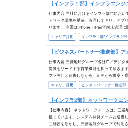
【インフラ１部】インフラエンジニア
資料】 ・企業紹介動画（1:06） https://www.yo
支援（VECD*1対応） *1…Value Eng
T／デジタル戦略策定 ・本社移転プロジェク
仕事内容 当社におけるインフラ部門におい
革・業務プロセス改善（案件多数） ・We
トワーク環境を構築、管理しており、アプ
選定支援 ・外資系ホテル開発におけるV
ります。 今回はiPhone・iPad等端
まで一貫して携われるため、実務へのインパ
ラに関与 ・数千〜数万規模のユーザー基盤
キャリア採用
インフラ１部/インフラ２部
れる。 ・身近と感じる建物や街に関する案
るITインフラに携わるという社会的意義 ・
ーザ系SI／コンサルティングファーム／S
Pro/Intune等）を軸にしたゼロトラ
【ビジネスパートナー推進部】ア
分のアウトプットがどのように反映されたか
記業務も期待しています】 ・プロジェクト
に関する動画資料】 ・企業紹介動画（1:06） https:
状況の監視、投入リソース管理、結果の品質
仕事内容 三菱地所グループ各社IT／デジ
・開発の生産性向上のための業務支援（リソ
提供をリードする営業機能を担って頂きま
必要な体制の構築、開発委託先ベンダーの選
フラ等）と連携しながら、企画から提案・導
ステークフォルダー間の調整 - プロジェ
を築いた上で、該当企業に対しIT／デジタ
キャリア採用
ビジネスパートナー推進部
得 - 上記付随して発生するプロジェクト
としての関係構築・維持 ・定期的なコミ
チームと連携した提案・ソリューションの
【インフラ2部】ネットワークエン
ニタリングと課題防止や先回り解決に繋が
ダーポジションとなるため、数名のメンバー
【仕事内容】 ネットワークチームは、三菱
と、中長期の関係性を築きながら営業活動が
担っています。システム開発チームと連携し
なる。 ・身近と感じる建物や街に関わるグ
ご経験を活かし、三菱地所グループで利用