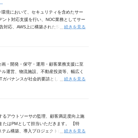
）
用には至っていない課題があります。 これ
AndroidSDK他 ・OS：Windows,Linux,AIX他
の向上」を実現すべく、次世代システムの再
協力会社メンバーでチームを組みシステム運用保守・エン
ラ環境において、セキュリティを含めたサー
追加開発 三菱地所グループの社内ポータル
進められます。利用者のフィードバックを直
デント対応支援を行い、NOC業務としてサー
盤やネットワークといった グループ共通の
消費税計算を行っている基幹システム等にお
続きを見る
対応、AWS上に構築されたSIEM基盤やロ
するメンバーを募集します。 上記以外にも
りますが、法令変更に伴う改修は期限が決ま
ウィルス対策など幅広いセキュリティ運用業務
.com/watch?v=PZfS55EnQ_A ・職
イス対応 基幹システムで使用しているデー
ながら、サービス全体を支えるセキュリティを
://www.mjit.co.jp/recruit/peopl
となりました。 連携対象システムが多岐に
在籍し、数名から10名規模のプロジェクトを
の基盤リプレイス（AWS環境への移管検討）
ントを含めた業務を担当いただきます。 プ
スレベルの高いクラウドサービス（AWS）
ジションです。 ・プロジェクト全体を見据
の企画・開発・保守・運用・顧客業務支援に至
トになります。 ・三菱地所グループ共通で利
理（進捗監視、リソース管理、成果物の品質
テル運営、物流施設、不動産投資等、幅広く
トにおける基幹システム、業務システムの運
ション支援 ・開発効率や品質向上を目的とし
続きを見る
ITガバナンスが社会的要請として必要である
申請ＷＦシステム、電子決裁システム ・ビ
DXを含む新技術や新たな取り組みに関する情
化もうけ、グループ内でIT活用のニーズはま
・住宅部門：住宅契約管理システム、工事管理
フォーメーションを推進、またグループ全体
。 まずは既存システムの保守運用業務を通
も積極的にチャレンジして参ります。 【募集
大規模プロジェクトのPMを担って頂くことも
非機能領域（インフラ／基盤・運用・セキュ
 ・職種紹介動画（1:35） https://youtu.b
別対応に留まらず、部門横断での全体最適
担当するアウトソーサの監理、顧客満足度向上施
eople/movie/
・新規システム構築／既存システム更改にお
またはPMとして担当いただきます。 【特
用設計、運用フェーズにおける非機能観点での
続きを見る
ステム構築、導入プロジェクトにおけるプロ