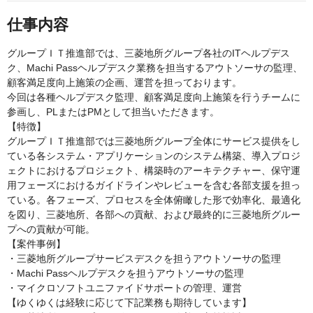
仕事内容
グループＩＴ推進部では、三菱地所グループ各社のITヘルプデス
ク、Machi Passヘルプデスク業務を担当するアウトソーサの監理、
顧客満足度向上施策の企画、運営を担っております。
今回は各種ヘルプデスク監理、顧客満足度向上施策を行うチームに
参画し、PLまたはPMとして担当いただきます。
【特徴】
グループＩＴ推進部では三菱地所グループ全体にサービス提供をし
ている各システム・アプリケーションのシステム構築、導入プロジ
ェクトにおけるプロジェクト、構築時のアーキテクチャー、保守運
用フェーズにおけるガイドラインやレビューを含む各部支援を担っ
ている。各フェーズ、プロセスを全体俯瞰した形で効率化、最適化
を図り、三菱地所、各部への貢献、および最終的に三菱地所グルー
プへの貢献が可能。
【案件事例】
・三菱地所グループサービスデスクを担うアウトソーサの監理
・Machi Passヘルプデスクを担うアウトソーサの監理
・マイクロソフトユニファイドサポートの管理、運営
【ゆくゆくは経験に応じて下記業務も期待しています】