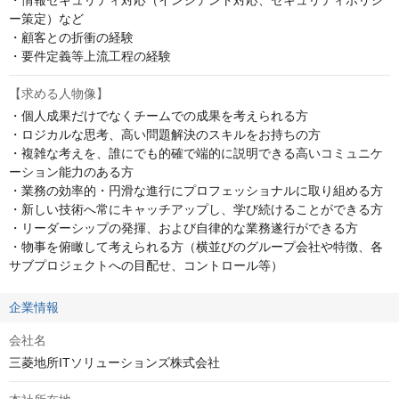
・情報セキュリティ対応（インシデント対応、セキュリティポリシ
ー策定）など

・顧客との折衝の経験

・要件定義等上流工程の経験
【求める人物像】
・個人成果だけでなくチームでの成果を考えられる方

・ロジカルな思考、高い問題解決のスキルをお持ちの方

・複雑な考えを、誰にでも的確で端的に説明できる高いコミュニケ
ーション能力のある方

・業務の効率的・円滑な進行にプロフェッショナルに取り組める方

・新しい技術へ常にキャッチアップし、学び続けることができる方

・リーダーシップの発揮、および自律的な業務遂行ができる方

・物事を俯瞰して考えられる方（横並びのグループ会社や特徴、各
サブプロジェクトへの目配せ、コントロール等）
企業情報
会社名
三菱地所ITソリューションズ株式会社