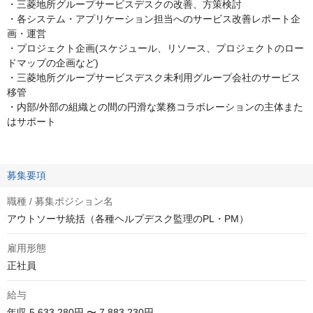
・三菱地所グループサービスデスクの改善、方策検討
・各システム・アプリケーション担当へのサービス改善レポート企
画・運営
・プロジェクト企画(スケジュール、リソース、プロジェクトのロー
ドマップの企画など)
・三菱地所グループサービスデスク未利用グループ会社のサービス
移管
・内部/外部の組織との間の円滑な業務コラボレーションの主体また
はサポート
募集要項
職種 / 募集ポジション名
アウトソーサ統括（各種ヘルプデスク監理のPL・PM）
雇用形態
正社員
給与
年収
5,633,280円 〜 7,883,230円