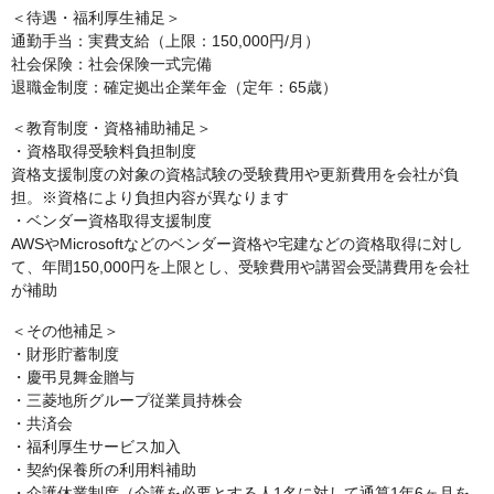
＜待遇・福利厚生補足＞
通勤手当：実費支給（上限：150,000円/月）
社会保険：社会保険一式完備
退職金制度：確定拠出企業年金（定年：65歳）
＜教育制度・資格補助補足＞
・資格取得受験料負担制度
資格支援制度の対象の資格試験の受験費用や更新費用を会社が負
担。※資格により負担内容が異なります
・ベンダー資格取得支援制度
AWSやMicrosoftなどのベンダー資格や宅建などの資格取得に対し
て、年間150,000円を上限とし、受験費用や講習会受講費用を会社
が補助
＜その他補足＞
・財形貯蓄制度
・慶弔見舞金贈与
・三菱地所グループ従業員持株会
・共済会
・福利厚生サービス加入
・契約保養所の利用料補助
・介護休業制度（介護を必要とする人1名に対して通算1年6ヶ月を