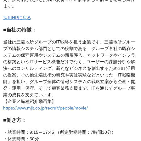
ます。
採用HPに戻る
■当社の特徴：
当社は三菱地所グループのIT戦略を担う企業です。三菱地所グルー
プの情報システム部門としての役割である、グループ各社の既存シ
ステムの保守運用やシステムの新規導入、ネットワークやインフラ
の構築というITサービス機能だけでなく、ユーザーの課題分析や解
決へのコンサルティング、新たなビジネスを創出するためのIT活用
の提案、その他先端技術の研究や実証実験などといった「IT戦略機
能」を担い、グループ全体の情報システムの戦略立案から企画・開
発・運用・保守、そして顧客業務支援まで、ITを通じてグループ事
業の成長を支えています。
【企業／職種紹介動画集】
https://www.mjit.co.jp/recruit/people/movie/
■働き方：
・就業時間：9:15～17:45 （所定労働時間：7時間30分）
・休憩時間：60分