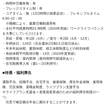
・時間外労働有無：有
・フレックスタイム制：有
・コアタイム：無（1日2時間の就業必須）、フレキシブルタイム
6:00~22：00
※職種により、裁量労働制適用有
・全社平均残業時間23.9時間（2024年実績）ワークライフバランス
を大事にしていただけます。
・昇給・昇格：年1回（4月）／賞与：年2回（6月・12月）
・年間休日：124日（完全週休2日制/土日祝日休み）
・年末年始休暇、夏期休暇、積立休暇制度などの特別休暇
・有給休暇平均取得日数：13日（2024年度実績）
・喫煙環境：屋内禁煙（屋内喫煙可能場所あり）
・在宅勤務導入有（週1～2日利用可）
■待遇・福利厚生
通勤手当、役職手当、住宅手当、健康保険、厚生年金保険、雇用保
険、労災保険、退職金制度、ライフプラン支援手当
※ライフプラン支援金＝老後資産形成のための福利厚生制度の一
つ。
任意で確定拠出年金に拠出することができます。