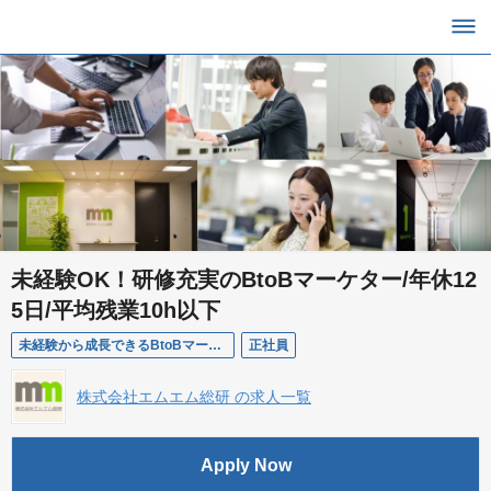
未経験OK！研修充実のBtoBマーケター/年休12
5日/平均残業10h以下
未経験から成長できるBtoBマーケター（インサイドセールス職）
正社員
株式会社エムエム総研 の求人一覧
Apply Now