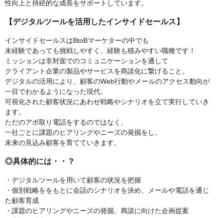
性向上と持続的な成長をサポートしています。
【デジタルツールを活用したインサイドセールス】
インサイドセールスはBtoBマーケターの中でも
未経験であっても挑戦しやすく、経験も積みやすい職種です！
ミッションは非対面でのコミュニケーションを通して
クライアント企業の製品やサービスを商談化に繋げること。
デジタルの活用により、顧客のWeb行動やメールのアクセス動向が
一目でわかるようになった現代。
可視化された顧客状況にあわせ戦略やシナリオを立て実行していき
ます。
ただのアポ取り電話をするのではなく、
一社ごとに課題のヒアリングやニーズの発掘をし、
未来の見込み顧客を育てていきます。
◎具体的には・・？
・デジタルツールを用いて顧客の状況を把握
・個別戦略ををもとに会話のシナリオを決め、メールや電話を通じ
た顧客育成
・課題のヒアリングやニーズの発掘、商談に向けた企画提案