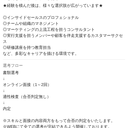
★経験を積んだ後は、様々な選択肢が広がっています★

◎インサイドセールスのプロフェショナル

◎チームや組織のマネジメント

◎マーケティングの上流工程を担うコンサルタント

◎実行支援を担うメンバーや顧客を伴走支援するカスタマーサクセ
ス

◎研修講座を持つ教育担当

など、多彩なキャリアを描ける環境です。
選考フロー
書類選考

↓

オンライン面接（1～2回）

↓

適性検査（合否判定無し）

↓

内定

※スキルと面接の内容両方をもって合否の判定をいたします。

※WEBにて全ての選考が完結できるよう開催しております。
