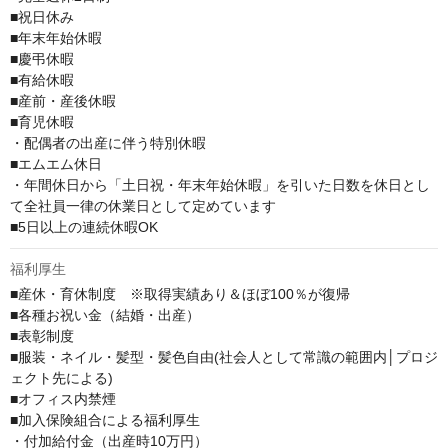
■祝日休み

■年末年始休暇

■慶弔休暇

■有給休暇

■産前・産後休暇

■育児休暇

・配偶者の出産に伴う特別休暇

■エムエム休日

・年間休日から「土日祝・年末年始休暇」を引いた日数を休日とし
て全社員一律の休業日として定めています

■5日以上の連続休暇OK
福利厚生
■産休・育休制度　※取得実績あり＆ほぼ100％が復帰

■各種お祝い金（結婚・出産）

■表彰制度

■服装・ネイル・髪型・髪色自由(社会人として常識の範囲内│プロジ
ェクト先による)

■オフィス内禁煙

■加入保険組合による福利厚生

・付加給付金（出産時10万円）
