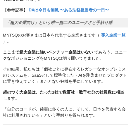
【参考記事】
DXは今日も無風 〜ある法務担当者の一日〜
「超大企業向け」という唯一無二のユニークさと手触り感
MNTSQのお客さまは日本を代表する企業さまです（
導入企業一覧
）。
ここまで超大企業に強いベンチャー企業はいない
であろう、ユニー
クなポジショニングをMNTSQは切り開いてきました。
その結果、私たちは「個社ごとに存在するレガシーなオンプレミス
のシステムを、SaaSとして標準化した・AIを馴染ませたプロダクト
に置き換えていく」またとない好機を手にしています。
超のつく大企業は、たった1社で数百社・数千社分の社員数に相当
します。
「自分のコードが、確実に多くの人に、そして、日本を代表する会
社に利用されている」という手触りを得られます。