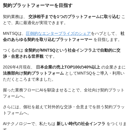
契約プラットフォーマーを目指す
契約業務は、
交渉相手までを1つのプラットフォームに取り込む
こ
とで、真に最適化が実現できます。
MNTSQは、
圧倒的なエンタープライズのシェア
をハブとして、
社
会のあらゆる契約を取り込むプラットフォーマー
を目指します。
つくるのは
全契約がMNTSQという社会インフラ上で自動的に交
渉・合意される世界観
です。
2026年4月現在、
日本企業の売上TOP100の40%以上
の企業さまに
法務部向け契約プラットフォーム
としてMNTSQをご導入・利用い
ただくところまで来ました。
握った業務フローにAIを馴染ませることで、全社向け契約プラット
フォームへ。
さらには、個社を超えて対外的な交渉・合意までを担う契約プラッ
トフォームへ。
AIテクノロジーで、私たちは
新しい時代の社会インフラ
をつくりま
す。