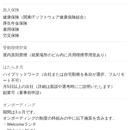
加入保険
健康保険（関東ITソフトウェア健康保険組合）

厚生年金保険

雇用保険

労災保険
受動喫煙対策
屋内原則禁煙（就業場所のビル内に共用喫煙専用室あり）
はたらき方
ハイブリッドワーク（出社または自宅勤務を各自が選択、フルリモ
ート不可）

月5日以上の出社（詳細は面談や選考時にご説明いたします）

副業可（要事前申請）
オンボーディング
期間は3ヵ月です。

オンボーディングの制度の枠組みの中に以下施策を含みます。

・Welcomeランチ
