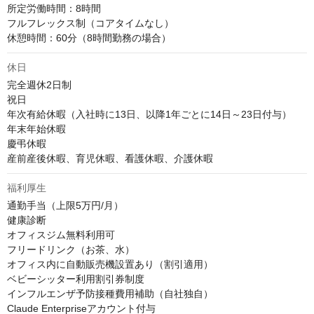
所定労働時間：8時間

フルフレックス制（コアタイムなし）

休憩時間：60分（8時間勤務の場合）
休日
完全週休2日制

祝日

年次有給休暇（入社時に13日、以降1年ごとに14日～23日付与）

年末年始休暇

慶弔休暇

産前産後休暇、育児休暇、看護休暇、介護休暇
福利厚生
通勤手当（上限5万円/月）

健康診断

オフィスジム無料利用可

フリードリンク（お茶、水）

オフィス内に自動販売機設置あり（割引適用）

ベビーシッター利用割引券制度

インフルエンザ予防接種費用補助（自社独自）

Claude Enterpriseアカウント付与