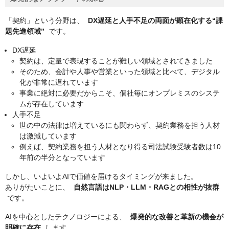
「契約」という分野は、
DX遅延と人手不足の両面が顕在化する“課
題先進領域”
です。
DX遅延
契約は、定量で表現することが難しい領域とされてきました
そのため、会計や人事や営業といった領域と比べて、デジタル
化が非常に遅れています
事業に絶対に必要だからこそ、個社毎にオンプレミスのシステ
ムが存在しています
人手不足
世の中の法律は増えているにも関わらず、契約業務を担う人材
は激減しています
例えば、契約業務を担う人材となり得る司法試験受験者数は10
年前の半分となっています
しかし、いよいよAIで価値を届けるタイミングが来ました。
ありがたいことに、
自然言語はNLP・LLM・RAGとの相性が抜群
です。
AIを中心としたテクノロジーによる、
爆発的な改善と革新の機会が
明確に存在
します。