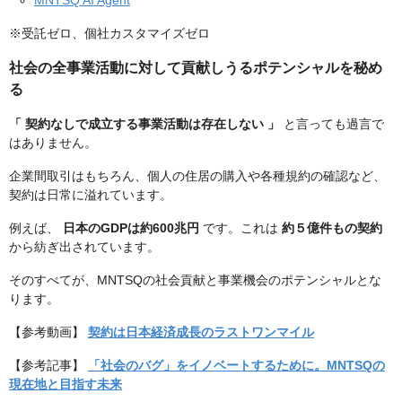
MNTSQ AI Agent
※受託ゼロ、個社カスタマイズゼロ
社会の全事業活動に対して貢献しうるポテンシャルを秘め
る
「 契約なしで成立する事業活動は存在しない 」
と言っても過言で
はありません。
企業間取引はもちろん、個人の住居の購入や各種規約の確認など、
契約は日常に溢れています。
例えば、
日本のGDPは約600兆円
です。これは
約５億件もの契約
から紡ぎ出されています。
そのすべてが、MNTSQの社会貢献と事業機会のポテンシャルとな
ります。
【参考動画】
契約は日本経済成長のラストワンマイル
【参考記事】
「社会のバグ」をイノベートするために。MNTSQの
現在地と目指す未来