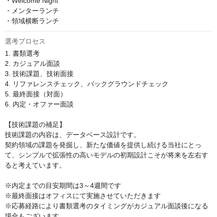
・Welcome Night

・メンターランチ

・領域横断ランチ
選考プロセス
1. 書類選考

2. カジュアル面談

3. 技術課題、技術面接

4. リファレンスチェック、バックグラウンドチェック

5. 最終面接（対面）

6. 内定・オファー面談

【技術課題の補足】

技術課題の内容は、データベース設計です。

契約領域の課題を発掘し、新たな価値を提供し続ける当社にとっ
て、シンプルで拡張性の高いモデルの初期設計こそが将来を左右す
ると考えています。

※内定までの目安期間は3～4週間です

※最終面接はオフィスにて実施させていただきます

※応募経路により書類選考のタイミングがカジュアル面談後になる
場合もございます。
