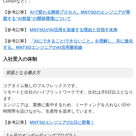
Cursorなど）。
【参考記事】
AIで変わる開発プロセス。MNTSQのエンジニアが実
践する”AI前提”の開発環境について
【参考記事】
MNTSQがAI活用を加速する理由と目指す未来
【参考記事】
「AIにできること/できないこと」を理解し、共に進化
する。MNTSQエンジニアのAI活用最前線
入社受入の体制
前提となる働き方
コアタイム無しのフルフレックスです。
リモートと出社のハイブリットワークです。出社は月5日以上となり
ます。
エンジニアは、業務に集中するため、ミーティングを入れない日や
時間帯を設けながら、生産性を追求しています。
【参考記事】
MNTSQエンジニアの1日に密着！
3ヵ月のオンボーディングプログラム