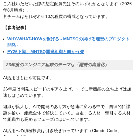
ご入社いただいた際の想定配属先はそのいずれかとなります（2026
年8月時点）。
各チームはそれぞれ6-10名程度の構成となっています。
【参考記事】
WHY-WHAT-HOWを繋げる - MNTSQの掲げる理想のプロダクト
開発 -
FY26下期、MNTSQ開発組織と向かう先
26年度のエンジニア組織のテーマは「開発の高速化」
AI活用はもはや前提です。
26年度は開発スピードのギアを上げ、すでに新機能の立ち上げは加
速しはじめています。
組織が拡大し、AIで開発のあり方が急速に変わる中で、自律的に課
題を拾い、組織全体で解決していく。自走する人材・牽引する人材
で組織力も高めるフェーズにはいっています。
AI活用への積極投資は引き続き行っています（Claude Code、