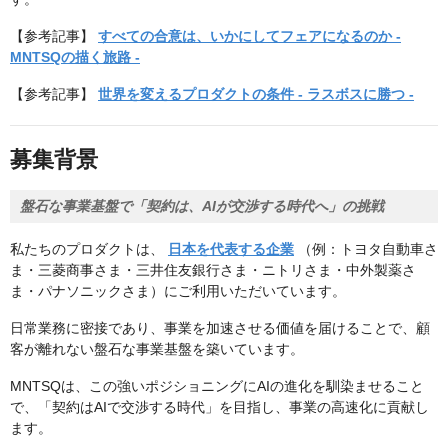
【参考記事】
すべての合意は、いかにしてフェアになるのか -
MNTSQの描く旅路 -
【参考記事】
世界を変えるプロダクトの条件 - ラスボスに勝つ -
募集背景
盤石な事業基盤で「契約は、AIが交渉する時代へ」の挑戦
私たちのプロダクトは、
日本を代表する企業
（例：トヨタ自動車さ
ま・三菱商事さま・三井住友銀行さま・ニトリさま・中外製薬さ
ま・パナソニックさま）にご利用いただいています。
日常業務に密接であり、事業を加速させる価値を届けることで、顧
客が離れない盤石な事業基盤を築いています。
MNTSQは、この強いポジショニングにAIの進化を馴染ませること
で、「契約はAIで交渉する時代」を目指し、事業の高速化に貢献し
ます。