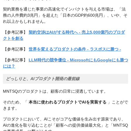
契約業務を通じた事業の高速化でインパクトを与える市場は、「法
務の人件費約3兆円」を超えた「日本のGDP約600兆円」、いや、そ
れ以上かもしれません。
【参考記事】
契約交渉はAIがする時代へ - 売上5,000億円のプロダ
クトを創る
【参考記事】
世界を変えるプロダクトの条件 - ラスボスに勝つ -
【参考記事】
LLM時代の競争優位 - MicrosoftにもGoogleにも勝つ
には？
どっしりと、AIプロダクト開発の最前線
MNTSQのプロダクトは、顧客の日常に浸透しています。
そのため、「
本当に使われるプロダクトでAIを実装する
」ことがで
きます。
プロダクトにおいて、AIこそがコアな価値を生み出す源泉であり、
AIの進化を取り込むことが「顧客への提供価値最大化」と「MNTSQ