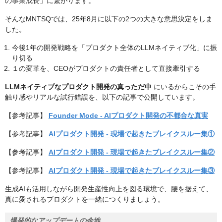
の事業成長」に繋がります。
そんなMNTSQでは、25年8月に以下の2つの大きな意思決定をしま
した。
今後1年の開発戦略を「プロダクト全体のLLMネイティブ化」に振
り切る
１の変革を、CEOがプロダクトの責任者として直接牽引する
LLMネイティブなプロダクト開発の真っただ中
にいるからこその手
触り感やリアルな試行錯誤を、以下の記事で公開しています。
【参考記事】
Founder Mode - AIプロダクト開発の不都合な真実
【参考記事】
AIプロダクト開発 - 現場で起きたブレイクスルー集①
【参考記事】
AIプロダクト開発 - 現場で起きたブレイクスルー集②
【参考記事】
AIプロダクト開発 - 現場で起きたブレイクスルー集③
生成AIも活用しながら開発生産性向上を図る環境で、腰を据えて、
真に愛されるプロダクトを一緒につくりましょう。
爆発的なアップデートの余地