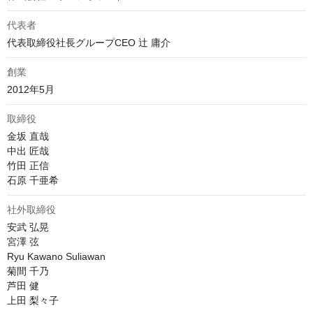
代表者
代表取締役社長グループCEO 辻 庸介
創業
2012年5月
取締役
金坂 直哉

中出 匠哉

竹田 正信

石原 千亜希
社外取締役
安武 弘晃

宮澤 弦

Ryu Kawano Suliawan

菊間 千乃

芦田 健

上田 梨々子