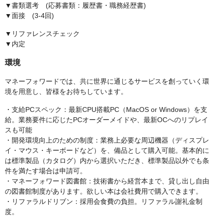
▼書類選考 (応募書類：履歴書・職務経歴書)
▼面接 (3-4回)
▼リファレンスチェック
▼内定
環境
マネーフォワードでは、共に世界に通じるサービスを創っていく環
境を用意し、皆様をお待ちしています。
・支給PCスペック：最新CPU搭載PC（MacOS or Windows）を支
給。業務要件に応じたPCオーダーメイドや、最新OCへのリプレイ
スも可能
・開発環境向上のための制度：業務上必要な周辺機器（ディスプレ
イ・マウス・キーボードなど）を、備品として購入可能。基本的に
は標準製品（カタログ）内から選択いただき、標準製品以外でも条
件を満たす場合は申請可。
・マネーフォワード図書館：技術書から経営本まで、貸し出し自由
の図書館制度があります。欲しい本は会社費用で購入できます。
・リファラルドリブン：採用会食費の負担。リファラル謝礼金制
度。