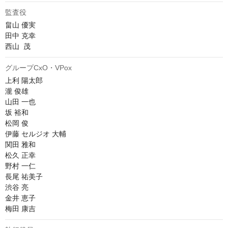
監査役
畠山 優実

田中 克幸

西山  茂
グループCxO・VPox
上利 陽太郎

瀧 俊雄

山田 一也

坂 裕和

松岡 俊

伊藤 セルジオ 大輔

関田 雅和

松久 正幸

野村 一仁

長尾 祐美子

渋谷 亮

金井 恵子

梅田 康吉