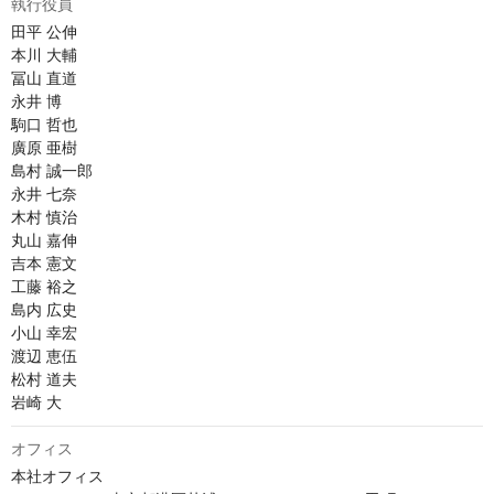
執行役員
田平 公伸

本川 大輔

冨山 直道

永井 博	

駒口 哲也

廣原 亜樹

島村 誠一郎

永井 七奈

木村 慎治

丸山 嘉伸

吉本 憲文

工藤 裕之

島内 広史

小山 幸宏

渡辺 恵伍

松村 道夫

岩崎 大
オフィス
本社オフィス
