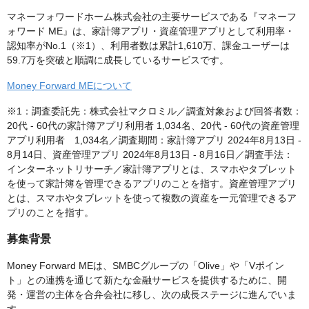
マネーフォワードホーム株式会社の主要サービスである『マネーフ
ォワード ME』は、家計簿アプリ・資産管理アプリとして利用率・
認知率がNo.1（※1）、利用者数は累計1,610万、課金ユーザーは
59.7万を突破と順調に成長しているサービスです。
Money Forward MEについて
※1：調査委託先：株式会社マクロミル／調査対象および回答者数：
20代 - 60代の家計簿アプリ利用者 1,034名、20代 - 60代の資産管理
アプリ利用者 1,034名／調査期間：家計簿アプリ 2024年8月13日 -
8月14日、資産管理アプリ 2024年8月13日 - 8月16日／調査手法：
インターネットリサーチ／家計簿アプリとは、スマホやタブレット
を使って家計簿を管理できるアプリのことを指す。資産管理アプリ
とは、スマホやタブレットを使って複数の資産を一元管理できるア
プリのことを指す。
募集背景
Money Forward MEは、SMBCグループの「Olive」や「Vポイン
ト」との連携を通じて新たな金融サービスを提供するために、開
発・運営の主体を合弁会社に移し、次の成長ステージに進んでいま