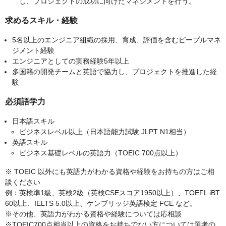
し、プロジェクトの成功に向けたマネジメントを行う。
求めるスキル・経験
5名以上のエンジニア組織の採用、育成、評価を含むピープルマネ
ジメント経験
エンジニアとしての実務経験5年以上
多国籍の開発チームと英語で協力し、プロジェクトを推進した経
験
必須語学力
日本語スキル
ビジネスレベル以上（日本語能力試験 JLPT N1相当）
英語スキル
ビジネス基礎レベルの英語力（TOEIC 700点以上）
※ TOEIC 以外にも英語力がわかる資格や経験をお持ちの方はご相
談ください
例：英検準1級、英検2級（英検CSEスコア1950以上）、TOEFL iBT
60以上、IELTS 5.0以上、ケンブリッジ英語検定 FCE など。
※その他、英語力がわかる資格や経験については応相談
※TOEIC700点相当以上の資格をお持ちでない方については選考の