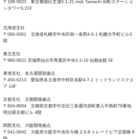
〒108-0023　東京都港区芝浦3-1-21 msb Tamachi 田町ステーショ
ンタワーS 21F

北海道支社

〒060-0061　北海道札幌市中央区南一条西4-5-1 札幌大手町ビル3
階

東北支社

〒980-0021 宮城県仙台市青葉区中央2-2-10 仙都会館 5F

東海支社、名古屋開発拠点

〒450-6213　愛知県名古屋市中村区名駅4-7-1 ミッドランドスクエ
ア 13F

京都支社、京都開発拠点

〒604-8004　京都府京都市中京区三条通河原町東入中島町78番地 
明治屋京都ビル 4階

関西支社、大阪開発拠点

〒541-0042　大阪府大阪市中央区今橋 2-5-8 トレードピア淀屋橋 9
階
