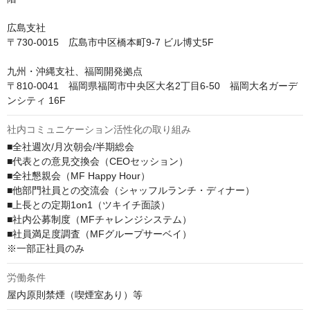
広島支社

〒730-0015　広島市中区橋本町9-7 ビル博丈5F

九州・沖縄支社、福岡開発拠点

〒810-0041　福岡県福岡市中央区大名2丁目6-50　福岡大名ガーデ
ンシティ 16F
社内コミュニケーション活性化の取り組み
■全社週次/月次朝会/半期総会

■代表との意見交換会（CEOセッション）

■全社懇親会（MF Happy Hour）

■他部門社員との交流会（シャッフルランチ・ディナー）

■上長との定期1on1（ツキイチ面談）

■社内公募制度（MFチャレンジシステム）

■社員満足度調査（MFグループサーベイ）

※一部正社員のみ
労働条件
屋内原則禁煙（喫煙室あり）等