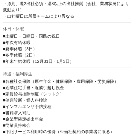
・原則、週2出社必須・週3以上の出社推奨（会社、業務状況により
変動あり）

・出社曜日は所属チームにより異なる
休日・休暇
■土曜日・日曜日・国民の祝日

■年次有給休暇

■夏季休暇（3日）

■冬季休暇（2日）

■年末年始休暇（12月31日 - 1月3日）
待遇・福利厚生
■各種社会保険（厚生年金・健康保険・雇用保険・労災保険）

■近隣住宅手当・近隣引越し祝金

■家賃給与控除制度（シャトク）

■健康診断・婦人科検診

■インフルエンザ予防接種

■書籍購入補助

■企業型確定拠出年金

■従業員持株会

■下記サービス利用時の優待（※当社契約の事業者に限る）
