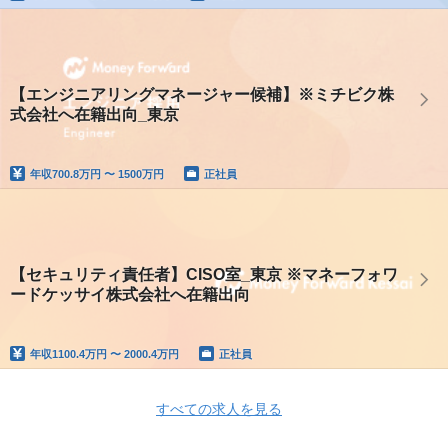
【エンジニアリングマネージャー候補】※ミチビク株
式会社へ在籍出向_東京
年収
700.8万円 〜 1500万円
正社員
【セキュリティ責任者】CISO室_東京 ※マネーフォワ
ードケッサイ株式会社へ在籍出向
年収
1100.4万円 〜 2000.4万円
正社員
すべての求人を見る