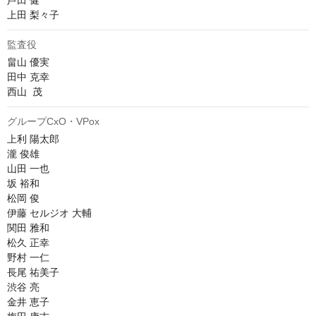
芦田 健

上田 梨々子
監査役
畠山 優実

田中 克幸

西山  茂
グループCxO・VPox
上利 陽太郎

瀧 俊雄

山田 一也

坂 裕和

松岡 俊

伊藤 セルジオ 大輔

関田 雅和

松久 正幸

野村 一仁

長尾 祐美子

渋谷 亮

金井 恵子
