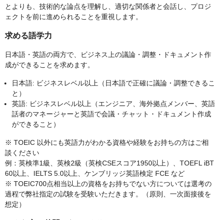
とよりも、技術的な論点を理解し、適切な関係者と会話し、プロジ
ェクトを前に進められることを重視します。
求める語学力
日本語・英語の両方で、ビジネス上の議論・調整・ドキュメント作
成ができることを求めます。
日本語: ビジネスレベル以上（日本語で正確に議論・調整できるこ
と）
英語: ビジネスレベル以上（エンジニア、海外拠点メンバー、英語
話者のマネージャーと英語で会議・チャット・ドキュメント作成
ができること）
※ TOEIC 以外にも英語力がわかる資格や経験をお持ちの方はご相
談ください
例：英検準1級、英検2級（英検CSEスコア1950以上）、TOEFL iBT
60以上、IELTS 5.0以上、ケンブリッジ英語検定 FCE など
※ TOEIC700点相当以上の資格をお持ちでない方については選考の
過程で弊社指定の試験を受験いただきます。（原則、一次面接後を
想定）