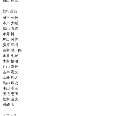
梅田 康吉
執行役員
田平 公伸

本川 大輔

冨山 直道

永井 博	

駒口 哲也

廣原 亜樹

島村 誠一郎

永井 七奈

木村 慎治

丸山 嘉伸

吉本 憲文

工藤 裕之

島内 広史

小山 幸宏

渡辺 恵伍

松村 道夫

岩崎 大
オフィス