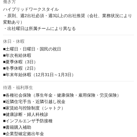
働き方
ハイブリッドワークスタイル

・原則、週2出社必須・週3以上の出社推奨（会社、業務状況により
変動あり）

・出社曜日は所属チームにより異なる
休日・休暇
■土曜日・日曜日・国民の祝日

■年次有給休暇

■夏季休暇（3日）

■冬季休暇（2日）

■年末年始休暇（12月31日～1月3日）
待遇・福利厚生
■各種社会保険（厚生年金・健康保険・雇用保険・労災保険）

■近隣住宅手当・近隣引越し祝金

■家賃給与控除制度（シャトク）

■健康診断・婦人科検診

■インフルエンザ予防接種

■書籍購入補助

■企業型確定拠出年金
