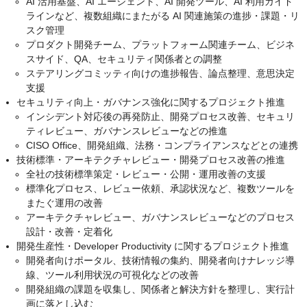
AI 活用基盤、AI エージェント、AI 開発ツール、AI 利用ガイド
ラインなど、複数組織にまたがる AI 関連施策の進捗・課題・リ
スク管理
プロダクト開発チーム、プラットフォーム関連チーム、ビジネ
スサイド、QA、セキュリティ関係者との調整
ステアリングコミッティ向けの進捗報告、論点整理、意思決定
支援
セキュリティ向上・ガバナンス強化に関するプロジェクト推進
インシデント対応後の再発防止、開発プロセス改善、セキュリ
ティレビュー、ガバナンスレビューなどの推進
CISO Office、開発組織、法務・コンプライアンスなどとの連携
技術標準・アーキテクチャレビュー・開発プロセス改善の推進
全社の技術標準策定・レビュー・公開・運用改善の支援
標準化プロセス、レビュー依頼、承認状況など、複数ツールを
またぐ運用の改善
アーキテクチャレビュー、ガバナンスレビューなどのプロセス
設計・改善・定着化
開発生産性・Developer Productivity に関するプロジェクト推進
開発者向けポータル、技術情報の集約、開発者向けナレッジ導
線、ツール利用状況の可視化などの改善
開発組織の課題を収集し、関係者と解決方針を整理し、実行計
画に落とし込む