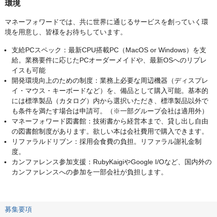
環境
マネーフォワードでは、共に世界に通じるサービスを創っていく環
境を用意し、皆様をお待ちしています。
支給PCスペック：最新CPU搭載PC（MacOS or Windows）を支
給。業務要件に応じたPCオーダーメイドや、最新OSへのリプレ
イスも可能
開発環境向上のための制度：業務上必要な周辺機器（ディスプレ
イ・マウス・キーボードなど）を、備品として購入可能。基本的
には標準製品（カタログ）内から選択いただき、標準製品以外で
も条件を満たす場合は申請可。（※一部グループ会社は適用外）
マネーフォワード図書館：技術書から経営本まで、貸し出し自由
の図書館制度があります。欲しい本は会社費用で購入できます。
リファラルドリブン：採用会食費の負担。リファラル謝礼金制
度。
カンファレンス参加支援：RubyKaigiやGoogle I/Oなど、国内外の
カンファレンスへの参加を一部会社が負担します。
募集要項