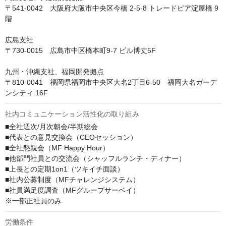
〒541-0042　大阪府大阪市中央区今橋 2-5-8 トレードピア淀屋橋 9
階

広島支社

〒730-0015　広島市中区橋本町9-7 ビル博丈5F

九州・沖縄支社、福岡開発拠点

〒810-0041　福岡県福岡市中央区大名2丁目6-50　福岡大名ガーデ
ンシティ 16F
社内コミュニケーション活性化の取り組み
■全社週次/月次朝会/半期総会

■代表との意見交換会（CEOセッション）

■全社懇親会（MF Happy Hour）

■他部門社員との交流会（シャッフルランチ・ディナー）

■上長との定期1on1（ツキイチ面談）

■社内公募制度（MFチャレンジシステム）

■社員満足度調査（MFグループサーベイ）

※一部正社員のみ
労働条件