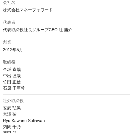
会社名
株式会社マネーフォワード
代表者
代表取締役社長グループCEO 辻 庸介
創業
2012年5月
取締役
金坂 直哉

中出 匠哉

竹田 正信

石原 千亜希
社外取締役
安武 弘晃

宮澤 弦

Ryu Kawano Suliawan

菊間 千乃
