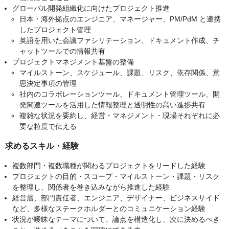
グローバル開発組織化に向けたプロジェクト推進
日本・海外拠点のエンジニア、マネージャー、PM/PdM と連携
したプロジェクト管理
英語を用いた会議ファシリテーション、ドキュメント作成、チ
ャットツールでの情報共有
プロジェクトマネジメント基盤の整備
マイルストーン、スケジュール、課題、リスク、依存関係、意
思決定事項の管理
社内のコラボレーションツール、ドキュメント管理ツール、開
発関連ツールを活用した情報整理と透明性の高い進捗共有
複雑な状況を要約し、経営・マネジメント・現場それぞれに必
要な粒度で伝える
求めるスキル・経験
複数部門・複数職種が関わるプロジェクトをリードした経験
プロジェクトの目的・スコープ・マイルストーン・課題・リスク
を整理し、関係者を巻き込みながら推進した経験
経営層、部門責任者、エンジニア、デザイナー、ビジネスサイド
など、多様なステークホルダーとのコミュニケーション経験
状況が曖昧なテーマについて、論点を構造化し、次に決めるべき