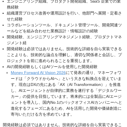
エンジニアリング組織、プロダクト開発組織、SaaS 企業での業
務経験
組織運営プロセス改善や運用設計を行い、他部門へ展開・定着さ
せた経験
コラボレーションツール、ドキュメント管理ツール、開発関連ツ
ールなどを組み合わせた業務設計・情報設計の経験
開発経験、エンジニアリングマネジメント経験、プロダクトマネ
ジメント経
開発経験は必須ではありません。技術的な詳細を自ら実装できる
ことよりも、技術的な論点を理解し、適切な関係者と会話し、プ
ロジェクトを前に進められることを重視します。
AIの開発経験もしくはAIツールを使用した開発経験
Money Forward AI Vision 2026
にて発表の通り、マネーフォワ
ードは「クラウドからAIへ」という大きな転換点を迎えていま
す。現在はDXの先にある「AX（AI Transformation）」を推進
し、AIエージェントが自律的に業務を遂行する「デジタルワー
カー」の提供を目指しています。将来的には全製品にAIエージ
ェントを導入し、国内No.1のバックオフィスAIカンパニーへと
進化するフェーズにあるため、AIを活用した開発や価値創造に
寄与いただける方を求めています。
開発経験は必須ではありません。技術的な詳細を自ら実装できるこ