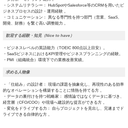
・システムリテラシー： HubSpotやSalesforce等のCRMを用いたビ
ジネスプロセスの設計・運用経験 。
・コミュニケーション： 異なる専門性を持つ部門（営業、SaaS、
開発、財務）を繋ぐ高い調整能力 。
歓迎する経験・知見（Nice to have）
・ビジネスレベルの英語能力（TOEIC 800点以上目安）。
・SaaSビジネスにおけるKPI管理やビジネスプランニングの経験。
・PMI（組織統合）環境下での業務改善実績。
求める人物像
・「仕組み」の設計者： 現場の課題を抽象化し、再現性のある効率
的なオペレーションを構築することに情熱を持てる方 。
・データの裏付けを持つ戦略家： 感情論ではなくデータに基づき、
経営層（CFO/COO）や現場へ建設的な提言ができる方 。
・変化をドライブする力： 自らプロジェクトを見出し、完遂までド
ライブできる自律的な方 。