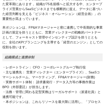
た変革期にあります 。組織が75名規模へと拡大する中、エンタープ
ライズ営業からSaaSビジネスまでを横断的に捉え、データに基づい
た経営判断を支える「ビジネス・オペレーション（経営企画）」の
重要性が高まっています。
本ポジションは、FP&Aマネージャーと密に連携して中長期的な事業
計画の策定を担うとともに、営業ディレクターの戦略的パートナー
として、フォーキャスト管理やインセンティブ設計を担うととも
に、全社のKPIプランニングを主導する「経営のエンジン」としての
役割を担います。
組織構成と連携体制
・レポートライン： CFO・コーポレートグループ執行役
・主な連携先： 営業ディレクター（エンタープライズ）、SaaSコ
マーシャルチーム、マーケティング、FP&Aマネージャー(財務)
・実務サポート体制： 請求書発行・データ入力等の事務作業は
BPO（外部委託）が担当します。
・法務・管理に関わる定型実務はリーガルサポート（派遣社員）と
連携可能です。
・本ポジションは、これらリソースを最大限に活用し、「プロセス