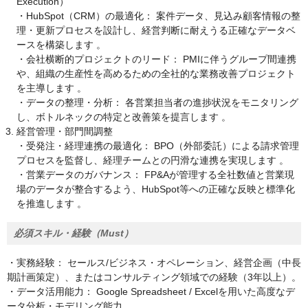
Execution）
・HubSpot（CRM）の最適化： 案件データ、見込み顧客情報の整
理・更新プロセスを設計し、経営判断に耐えうる正確なデータベ
ースを構築します 。
・会社横断的プロジェクトのリード： PMIに伴うグループ間連携
や、組織の生産性を高めるための全社的な業務改善プロジェクト
を主導します 。
・データの整理・分析： 各営業担当者の進捗状況をモニタリング
し、ボトルネックの特定と改善策を提言します 。
経営管理・部門間調整
・受発注・経理連携の最適化： BPO（外部委託）による請求管理
プロセスを監督し、経理チームとの円滑な連携を実現します 。
・営業データのガバナンス： FP&Aが管理する全社数値と営業現
場のデータが整合するよう、HubSpot等への正確な反映と標準化
を推進します 。
必須スキル・経験（Must）
・実務経験： セールス/ビジネス・オペレーション、経営企画（中長
期計画策定）、またはコンサルティング領域での経験（3年以上）。
・データ活用能力： Google Spreadsheet / Excelを用いた高度なデ
ータ分析・モデリング能力 。