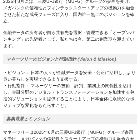
2025年8月には、三菱UFJ銀行（MUFG）グループの参画を受け、
メガバンクの信頼性とフィンテックスタートアップの機動力を融合
させた新たな成長フェーズに入り、国内唯一無二のポジションを確
立。
金融データの所有者が自ら共有先を選択・管理できる「オープンバ
ンキング」の先駆者として、私たちは今、第二の創業期を迎えてい
ます。
マネーツリーのビジョンと行動指針 (Vision & Mission)
・ビジョン： 日本の人々が金融データを安全・公正に活用し、より
良い暮らしを実現できるよう支援する。
・行動指針： マネーツリーの技術、評判、業務上の関係性を活用
し、金融分野のデジタル・トランスフォーメーションを加速する包
括的ソリューションを提供することにより、日本全体に永続的なポ
ジティブな変化をもたらすこと。
募集背景とミッション
マネーツリーは2025年8月の三菱UFJ銀行（MUFG）グループ参画
を受け、メガバンクの信頼性とスタートアップの機動力を融合させ