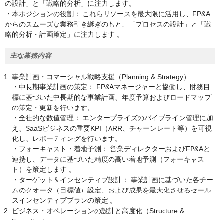
の設計」と「戦略的分析」に注力します。
・本ポジションの役割： これらリソースを最大限に活用し、FP&A
からのスムーズな業務引き継ぎのもと、「プロセスの設計」と「戦
略的分析・計画策定」に注力します 。
主な業務内容
事業計画・コマーシャル戦略支援（Planning & Strategy）
・中長期事業計画の策定： FP&Aマネージャーと協働し、財務目
標に基づいた中長期的な事業計画、年度予算およびロードマップ
の策定・更新を行います。
・全社的な数値管理： エンタープライズのパイプライン管理に加
え、SaaSビジネスの重要KPI（ARR、チャーンレート等）を可視
化し、レポーティングを行います。
・フォーキャスト・着地予測： 営業ディレクターおよびFP&Aと
連携し、データに基づいた精度の高い着地予測（フォーキャス
ト）を策定します 。
・ターゲット＆インセンティブ設計： 事業計画に基づいた各チー
ムのクオータ（目標値）設定、および成果を最大化させるセール
スインセンティブプランの策定 。
ビジネス・オペレーションの設計と高度化（Structure &