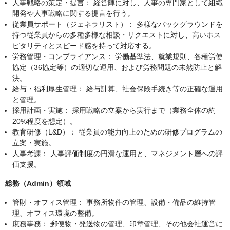
人事戦略の策定・提言： 経営陣に対し、人事の専門家として組織
開発や人事戦略に関する提言を行う。
従業員サポート（ジェネラリスト）： 多様なバックグラウンドを
持つ従業員からの多種多様な相談・リクエストに対し、高いホス
ピタリティとスピード感を持って対応する。
労務管理・コンプライアンス： 労働基準法、就業規則、各種労使
協定（36協定等）の適切な運用、および労務問題の未然防止と解
決。
給与・福利厚生管理： 給与計算、社会保険手続き等の正確な運用
と管理。
採用計画・実施： 採用戦略の立案から実行まで（業務全体の約
20%程度を想定）。
教育研修（L&D）： 従業員の能力向上のための研修プログラムの
立案・実施。
人事考課： 人事評価制度の円滑な運用と、マネジメント層への評
価支援。
総務（Admin）領域
管財・オフィス管理： 事務所物件の管理、設備・備品の維持管
理、オフィス環境の整備。
庶務事務： 郵便物・発送物の管理、印章管理、その他会社運営に