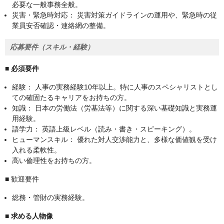
必要な一般事務全般。
災害・緊急時対応： 災害対策ガイドラインの運用や、緊急時の従
業員安否確認・連絡網の整備。
応募要件（スキル・経験）
■ 必須要件
経験： 人事の実務経験10年以上。特に人事のスペシャリストとし
ての確固たるキャリアをお持ちの方。
知識： 日本の労働法（労基法等）に関する深い基礎知識と実務運
用経験。
語学力： 英語上級レベル（読み・書き・スピーキング）。
ヒューマンスキル： 優れた対人交渉能力と、多様な価値観を受け
入れる柔軟性。
高い倫理性をお持ちの方。
■ 歓迎要件
総務・管財の実務経験。
■ 求める人物像