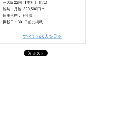
ー大阪22階 【本社】 他(1)
給与：
月給
320,500円 〜
雇用形態：正社員
掲載日：
30+日
前に掲載
すべての求人を見る