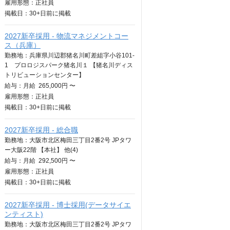
雇用形態：正社員
掲載日：
30+日
前に掲載
2027新卒採用 - 物流マネジメントコー
ス（兵庫）
勤務地：兵庫県川辺郡猪名川町差組字小谷101-
1 プロロジスパーク猪名川１ 【猪名川ディス
トリビューションセンター】
給与：
月給
265,000円 〜
雇用形態：正社員
掲載日：
30+日
前に掲載
2027新卒採用 - 総合職
勤務地：大阪市北区梅田三丁目2番2号 JPタワ
ー大阪22階 【本社】 他(4)
給与：
月給
292,500円 〜
雇用形態：正社員
掲載日：
30+日
前に掲載
2027新卒採用 - 博士採用(データサイエ
ンティスト)
勤務地：大阪市北区梅田三丁目2番2号 JPタワ