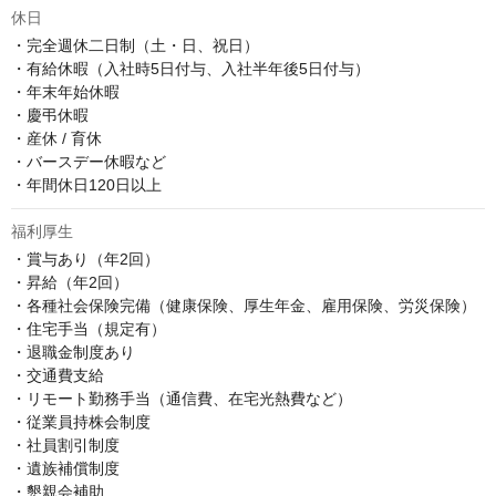
休日
・完全週休二日制（土・日、祝日）

・有給休暇（入社時5日付与、入社半年後5日付与）

・年末年始休暇

・慶弔休暇

・産休 / 育休

・バースデー休暇など

・年間休日120日以上
福利厚生
・賞与あり（年2回）

・昇給（年2回）

・各種社会保険完備（健康保険、厚生年金、雇用保険、労災保険）

・住宅手当（規定有）

・退職金制度あり

・交通費支給

・リモート勤務手当（通信費、在宅光熱費など）

・従業員持株会制度

・社員割引制度

・遺族補償制度

・懇親会補助
