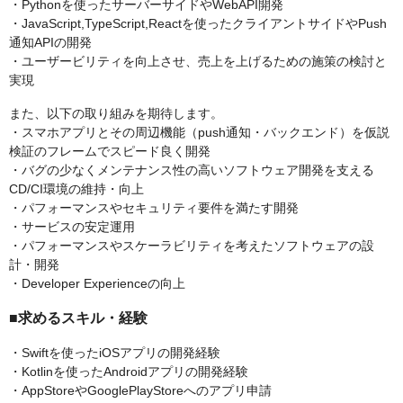
・Pythonを使ったサーバーサイドやWebAPI開発
・JavaScript,TypeScript,Reactを使ったクライアントサイドやPush
通知APIの開発
・ユーザービリティを向上させ、売上を上げるための施策の検討と
実現
また、以下の取り組みを期待します。
・スマホアプリとその周辺機能（push通知・バックエンド）を仮説
検証のフレームでスピード良く開発
・バグの少なくメンテナンス性の高いソフトウェア開発を支える
CD/CI環境の維持・向上
・パフォーマンスやセキュリティ要件を満たす開発
・サービスの安定運用
・パフォーマンスやスケーラビリティを考えたソフトウェアの設
計・開発
・Developer Experienceの向上
■求めるスキル・経験
・Swiftを使ったiOSアプリの開発経験
・Kotlinを使ったAndroidアプリの開発経験
・AppStoreやGooglePlayStoreへのアプリ申請