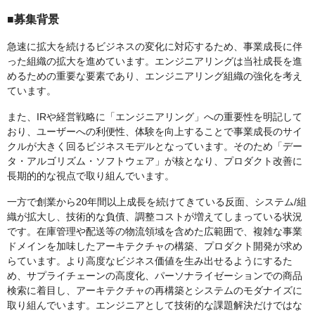
■募集背景
急速に拡大を続けるビジネスの変化に対応するため、事業成長に伴
った組織の拡大を進めています。エンジニアリングは当社成長を進
めるための重要な要素であり、エンジニアリング組織の強化を考え
ています。
また、IRや経営戦略に「エンジニアリング」への重要性を明記して
おり、ユーザーへの利便性、体験を向上することで事業成長のサイ
クルが大きく回るビジネスモデルとなっています。そのため「デー
タ・アルゴリズム・ソフトウェア」が核となり、プロダクト改善に
長期的的な視点で取り組んでいます。
一方で創業から20年間以上成長を続けてきている反面、システム/組
織が拡大し、技術的な負債、調整コストが増えてしまっている状況
です。在庫管理や配送等の物流領域を含めた広範囲で、複雑な事業
ドメインを加味したアーキテクチャの構築、プロダクト開発が求め
らています。より高度なビジネス価値を生み出せるようにするた
め、サプライチェーンの高度化、パーソナライゼーションでの商品
検索に着目し、アーキテクチャの再構築とシステムのモダナイズに
取り組んでいます。エンジニアとして技術的な課題解決だけではな