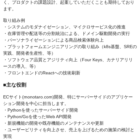
く、プロダクトの課題設計、起案していただくことも期待しており
ます。
取り組み例
・システムのモダナイゼーション、マイクロサービス化の推進
・在庫管理や配送等の分割統治による、ドメイン駆動開発の実行
・パーソナライゼーションによる商品検索体験向上
・プラットフォームエンジニアリングの取り組み（k8s基盤、SREの
実践、開発者生産性、等）
・ソフトウェア品質とアジリティ向上（Four Keys、カナリアリリ
ースの導入、等）
・フロントエンドのReactへの技術刷新
■主な役割
ECサイト(monotaro.com)開発、特にサーバーサイドのアプリケー
ション開発を中心に担当します。
・Pythonを使ったサーバーサイド開発
・Python/Goを使ったWeb API開発
・新規機能の開発や既存機能のメンテナンスや更新
・ユーザービリティを向上させ、売上を上げるための施策の検討と
実現