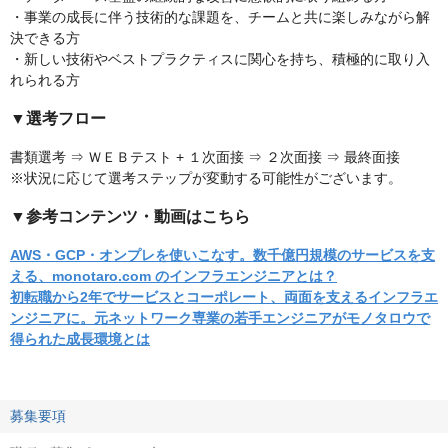
・事業の成長に伴う技術的な課題を、チームと共に楽しみながら解
決できる方
・新しい技術やベストプラクティスに関心を持ち、積極的に取り入
れられる方
▼選考フロー
書類選考 ⇒ ＷＥＢテスト + １次面接 ⇒ ２次面接 ⇒ 最終面接
※状況に応じて選考ステップが変動する可能性がございます。
▼参考コンテンツ・動画はこちら
AWS・GCP・オンプレを使いこなす。数千億円規模のサービスを支
える、monotaro.com のインフラエンジニアとは？
初転職から2年でサービスとコーポレート、両面を支えるインフラエ
ンジニアに。元ネットワーク専業の若手エンジニアがモノタロウで
得られた成長環境とは
募集要項