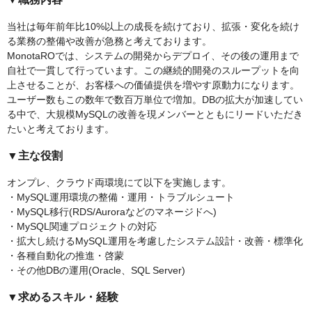
当社は毎年前年比10%以上の成長を続けており、拡張・変化を続け
る業務の整備や改善が急務と考えております。
MonotaROでは、システムの開発からデプロイ、その後の運用まで
自社で一貫して行っています。この継続的開発のスループットを向
上させることが、お客様への価値提供を増やす原動力になります。
ユーザー数もこの数年で数百万単位で増加。DBの拡大が加速してい
る中で、大規模MySQLの改善を現メンバーとともにリードいただき
たいと考えております。
▼主な役割
オンプレ、クラウド両環境にて以下を実施します。
・MySQL運用環境の整備・運用・トラブルシュート
・MySQL移行(RDS/Auroraなどのマネージドへ)
・MySQL関連プロジェクトの対応
・拡大し続けるMySQL運用を考慮したシステム設計・改善・標準化
・各種自動化の推進・啓蒙
・その他DBの運用(Oracle、SQL Server)
▼求めるスキル・経験