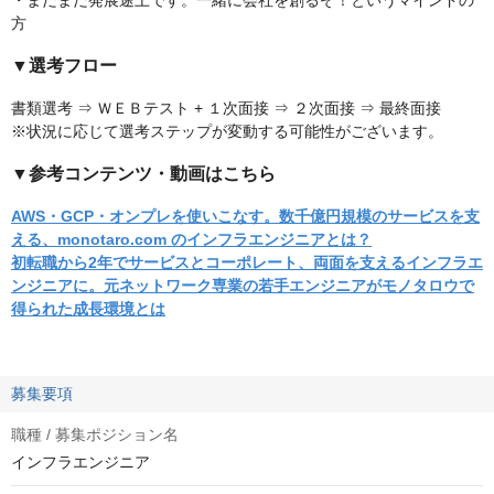
・まだまだ発展途上です。一緒に会社を創るぞ！というマインドの
方
▼選考フロー
書類選考 ⇒ ＷＥＢテスト + １次面接 ⇒ ２次面接 ⇒ 最終面接
※状況に応じて選考ステップが変動する可能性がございます。
▼参考コンテンツ・動画はこちら
AWS・GCP・オンプレを使いこなす。数千億円規模のサービスを支
える、monotaro.com のインフラエンジニアとは？
初転職から2年でサービスとコーポレート、両面を支えるインフラエ
ンジニアに。元ネットワーク専業の若手エンジニアがモノタロウで
得られた成長環境とは
募集要項
職種 / 募集ポジション名
インフラエンジニア