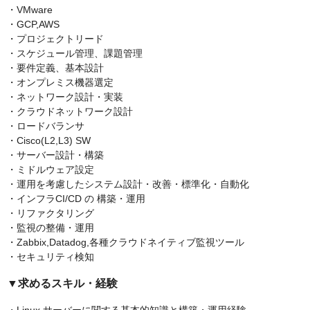
・VMware
・GCP,AWS
・プロジェクトリード
・スケジュール管理、課題管理
・要件定義、基本設計
・オンプレミス機器選定
・ネットワーク設計・実装
・クラウドネットワーク設計
・ロードバランサ
・Cisco(L2,L3) SW
・サーバー設計・構築
・ミドルウェア設定
・運用を考慮したシステム設計・改善・標準化・自動化
・インフラCI/CD の 構築・運用
・リファクタリング
・監視の整備・運用
・Zabbix,Datadog,各種クラウドネイティブ監視ツール
・セキュリティ検知
▼求めるスキル・経験