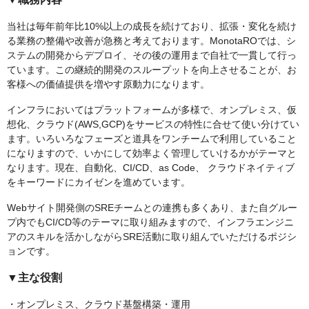
当社は毎年前年比10%以上の成長を続けており、拡張・変化を続け
る業務の整備や改善が急務と考えております。MonotaROでは、シ
ステムの開発からデプロイ、その後の運用まで自社で一貫して行っ
ています。この継続的開発のスループットを向上させることが、お
客様への価値提供を増やす原動力になります。
インフラにおいてはプラットフォームが多様で、オンプレミス、仮
想化、クラウド(AWS,GCP)をサービスの特性に合せて使い分けてい
ます。いろいろなフェーズと道具をワンチームで利用していること
になりますので、いかにして効率よく管理していけるかがテーマと
なります。現在、自動化、CI/CD、as Code、 クラウドネイティブ
をキーワードにカイゼンを進めています。
Webサイト開発側のSREチームとの連携も多くあり、また自グルー
プ内でもCI/CD等のテーマに取り組みますので、インフラエンジニ
アのスキルを活かしながらSRE活動に取り組んでいただけるポジシ
ョンです。
▼主な役割
・オンプレミス、クラウド基盤構築・運用