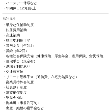
・バースデー休暇など

・年間休日120日以上
福利厚生
・単身赴任補助制度

・転居費用補助

・高速補助

・駐車場利用可能

・賞与あり（年2回）

・昇給（年2回）

・各種社会保険完備（健康保険、厚生年金、雇用保険、労災保険）

・住宅手当（規定有）

・退職金制度あり

・交通費支給

・リモート勤務手当（通信費、在宅光熱費など）

・従業員持株会制度

・社員割引制度

・遺族補償制度

・懇親会補助

・副業可（事前許可制）

・出産・結婚の慶弔金など