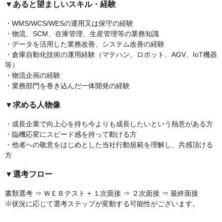
▼あると望ましいスキル・経験
・WMS/WCS/WESの運用又は保守の経験
・物流、SCM、在庫管理、生産管理等の業務知識
・データを活用した業務改善、システム改善の経験
・倉庫自動化技術の運用経験（マテハン、ロボット、AGV、IoT機器
等）
・物流企画の経験
・業務部門を巻き込んだ一体開発の経験
▼求める人物像
・成長企業で向上心を持ち今よりも成長したいという熱意がある方
・臨機応変にスピード感を持って動ける方
・他者への敬意をはじめとした当社行動規範を理解し、共感頂ける
方
▼選考フロー
書類選考 ⇒ ＷＥＢテスト + １次面接 ⇒ ２次面接 ⇒ 最終面接
※状況に応じて選考ステップが変動する可能性がございます。