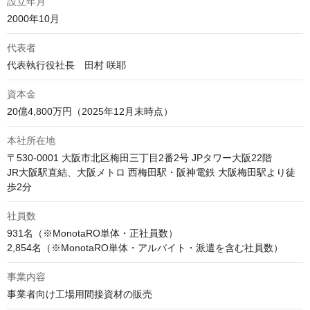
設立年月
2000年10月
代表者
代表執行役社長　田村 咲耶
資本金
20億4,800万円（2025年12月末時点）
本社所在地
〒530-0001 大阪市北区梅田三丁目2番2号 JPタワー大阪22階

JR大阪駅直結、大阪メトロ 西梅田駅・阪神電鉄 大阪梅田駅より徒
歩2分
社員数
931名（※MonotaRO単体・正社員数）

事業内容
事業者向け工場用間接資材の販売