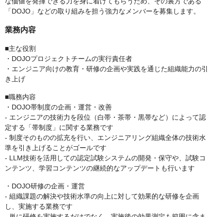
な価値を発揮できる力を身に着けてもらうため、その裏方である
「DOJO」などの取り組みを担う強力なメンバーを募集します。
業務内容
■主な役割
・DOJOプロジェクトチームの実行責任者
・エンジニア向けの教育・研修の企画や実践を通じた組織能力の引
き上げ
■職務内容
・DOJO帯制度の企画・運営・改善
- エンジニアの技術力を段位（白帯・茶帯・黒帯など）によって認
定する「帯制度」に関する業務です
- 制度そのものの拡充を行い、エンジニアリング組織全体の技術水
準を引き上げることがゴールです
- LLM技術を活用しての認定試験システムの開発・保守や、試験コ
ンテンツ、学習コンテンツの継続的なアップデートも行います
・DOJO研修の企画・運営
- 組織課題の解決や技術水準の向上に対して効果的な研修を企画
し、実施する業務です
- 単に研修を実施するだけでなく、実施後の効果測定も範囲に含ま